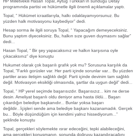
HP Milletvekili Hasan Topal, Aytuğ Türkkan'ın sunduğu Detay
programında partisi ve hükümetle ilgili önemli açıklamalar yaptı.
Topal, “ Hükümet icraatlarıyla, halkı odaklayamıyorsunuz. Bu
yüzden halk motivasyonu kaybediyor” dedi.
Hesap sorma ile ilgili soruya Topal, “ Yapacağım demeyeceksiniz.
Bunu yaptım diyeceksiniz. Bu, halkın sıze guven duymasını sağlar”
dedi...
Hasan Topal, “ Bir şey yapacaksınız ve halkın karşısına oyle
çıkacaksınız” diye konuştu
Hukumet olarak çok başarılı grafık yok mu? Sorusuna karşılık da
Topal, "Farklı gorüsler var. Her parti içinde sorunlar var... Bu yüzden
partiler arası iletişim sağlıklı değil. Parti içinde devinim tam sağlıklı
değil. Motivasyon eksikliği olmasında, şartlar da uygun değil” dedi...
Topal, “ HP yerel seçimde başarısızdır. Başarısızız... kim ne derse
desin. Ameliyat başarılı oldu deniyor ama hasta öldü... Başarı
çıkardığın belediye başkanıdır... Bunlar yoksa başarı
değildir...İçişleri sende ama belediye başkanı kazanamadık. Gerçek
bu... Böyle düşündüğüm için kendimi yalnız hissediyorum...”
şeklinde konuştu
Topal, gerçekleri söylemekte ısrar edeceğini, tepki alabileceğini,
ama gerçekleri konuşmanın, sonunda doğruyu kazandıracağını