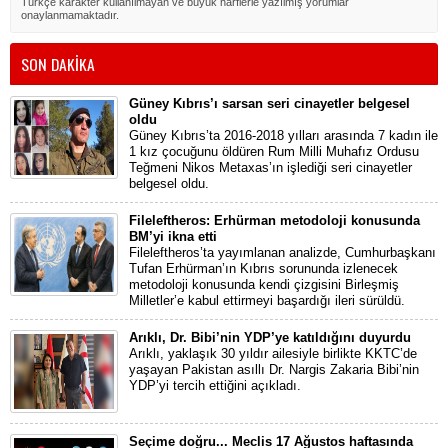
Türkçe karakter kullanılmayan ve büyük harflerle yazılmış yorumlar
onaylanmamaktadır.
SON DAKİKA
Güney Kıbrıs’ı sarsan seri cinayetler belgesel
oldu
Güney Kıbrıs’ta 2016-2018 yılları arasında 7 kadın ile
1 kız çocuğunu öldüren Rum Milli Muhafız Ordusu
Teğmeni Nikos Metaxas’ın işlediği seri cinayetler
belgesel oldu.
Fileleftheros: Erhürman metodoloji konusunda
BM’yi ikna etti
Fileleftheros’ta yayımlanan analizde, Cumhurbaşkanı
Tufan Erhürman’ın Kıbrıs sorununda izlenecek
metodoloji konusunda kendi çizgisini Birleşmiş
Milletler’e kabul ettirmeyi başardığı ileri sürüldü.
Arıklı, Dr. Bibi’nin YDP’ye katıldığını duyurdu
Arıklı, yaklaşık 30 yıldır ailesiyle birlikte KKTC’de
yaşayan Pakistan asıllı Dr. Nargis Zakaria Bibi’nin
YDP’yi tercih ettiğini açıkladı.
Seçime doğru... Meclis 17 Ağustos haftasında