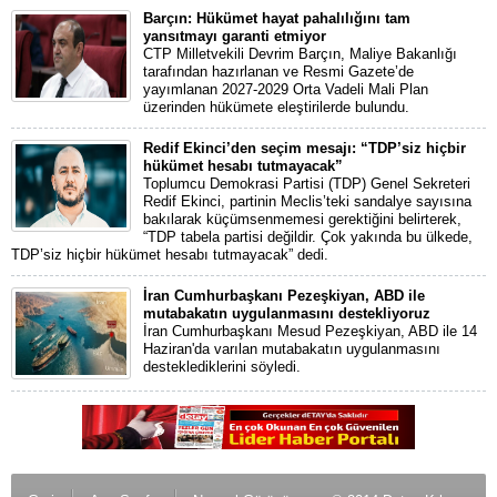
Barçın: Hükümet hayat pahalılığını tam
yansıtmayı garanti etmiyor
CTP Milletvekili Devrim Barçın, Maliye Bakanlığı
tarafından hazırlanan ve Resmi Gazete’de
yayımlanan 2027-2029 Orta Vadeli Mali Plan
üzerinden hükümete eleştirilerde bulundu.
Redif Ekinci’den seçim mesajı: “TDP’siz hiçbir
hükümet hesabı tutmayacak”
Toplumcu Demokrasi Partisi (TDP) Genel Sekreteri
Redif Ekinci, partinin Meclis’teki sandalye sayısına
bakılarak küçümsenmemesi gerektiğini belirterek,
“TDP tabela partisi değildir. Çok yakında bu ülkede,
TDP’siz hiçbir hükümet hesabı tutmayacak” dedi.
İran Cumhurbaşkanı Pezeşkiyan, ABD ile
mutabakatın uygulanmasını destekliyoruz
İran Cumhurbaşkanı Mesud Pezeşkiyan, ABD ile 14
Haziran'da varılan mutabakatın uygulanmasını
desteklediklerini söyledi.