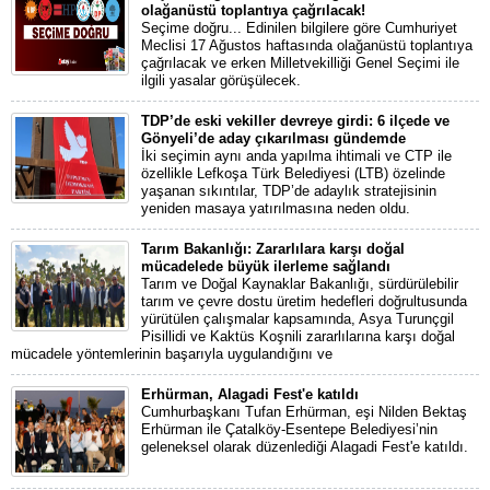
olağanüstü toplantıya çağrılacak!
Seçime doğru... Edinilen bilgilere göre Cumhuriyet
Meclisi 17 Ağustos haftasında olağanüstü toplantıya
çağrılacak ve erken Milletvekilliği Genel Seçimi ile
ilgili yasalar görüşülecek.
TDP’de eski vekiller devreye girdi: 6 ilçede ve
Gönyeli’de aday çıkarılması gündemde
İki seçimin aynı anda yapılma ihtimali ve CTP ile
özellikle Lefkoşa Türk Belediyesi (LTB) özelinde
yaşanan sıkıntılar, TDP’de adaylık stratejisinin
yeniden masaya yatırılmasına neden oldu.
Tarım Bakanlığı: Zararlılara karşı doğal
mücadelede büyük ilerleme sağlandı
Tarım ve Doğal Kaynaklar Bakanlığı, sürdürülebilir
tarım ve çevre dostu üretim hedefleri doğrultusunda
yürütülen çalışmalar kapsamında, Asya Turunçgil
Pisillidi ve Kaktüs Koşnili zararlılarına karşı doğal
mücadele yöntemlerinin başarıyla uygulandığını ve
Erhürman, Alagadi Fest'e katıldı
Cumhurbaşkanı Tufan Erhürman, eşi Nilden Bektaş
Erhürman ile Çatalköy-Esentepe Belediyesi’nin
geleneksel olarak düzenlediği Alagadi Fest'e katıldı.