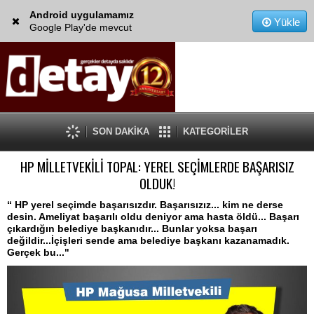
Android uygulamamız
Yükle
Google Play'de mevcut
SON DAKİKA
KATEGORİLER
HP MİLLETVEKİLİ TOPAL: YEREL SEÇİMLERDE BAŞARISIZ
OLDUK!
“ HP yerel seçimde başarısızdır. Başarısızız... kim ne derse
desin. Ameliyat başarılı oldu deniyor ama hasta öldü... Başarı
çıkardığın belediye başkanıdır... Bunlar yoksa başarı
değildir...İçişleri sende ama belediye başkanı kazanamadık.
Gerçek bu..."