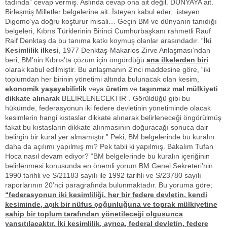
tadında” cevap vermiş. Aslında cevap ona ait değil. DÜNYAYA ait.
Birleşmiş Milletler belgelerine ait. İsteyen kabul eder, isteyen
Digomo’ya doğru koşturur misali… Geçin BM ve dünyanın tanıdığı
belgeleri, Kıbrıs Türklerinin Birinci Cumhurbaşkanı rahmetli Rauf
Raif Denktaş da bu tanıma katkı koymuş olanlar arasındadır. “
İki
Kesimlilik ilkesi
, 1977 Denktaş-Makarios Zirve Anlaşması’ndan
beri, BM’nin Kıbrıs’ta çözüm için öngördüğü
ana ilkelerden biri
olarak kabul edilmiştir. Bu anlaşmanın 2’nci maddesine göre, “iki
toplumdan her birinin yönetimi altında bulunacak olan kesim,
ekonomik yaşayabilirlik
veya
üretim
ve
taşınmaz mal mülkiyeti
dikkate alınarak
BELİRLENECEKTİR”. Görüldüğü gibi bu
hükümde, federasyonun iki federe devletinin yönetiminde olacak
kesimlerin hangi kıstaslar dikkate alınarak belirleneceği öngörülmüş
fakat bu kıstasların dikkate alınmasının doğuracağı sonuca dair
belirgin bir kural yer almamıştır.” Peki, BM belgelerinde bu kuralın
daha da açılımı yapılmış mı? Pek tabii ki yapılmış. Bakalım Tufan
Hoca nasıl devam ediyor? “BM belgelerinde bu kuralın içeriğinin
belirlenmesi konusunda en önemli yorum BM Genel Sekreteri’nin
1990 tarihli ve S/21183 sayılı ile 1992 tarihli ve S/23780 sayılı
raporlarının 20’nci paragrafında bulunmaktadır. Bu yoruma göre;
“federasyonun iki kesimliliği, her bir federe devletin, kendi
kesiminde, açık bir nüfus çoğunluğuna ve toprak mülkiyetine
sahip bir toplum tarafından yönetileceği olgusunca
yansıtılacaktır. İki kesimlilik, ayrıca, federal devletin, federe