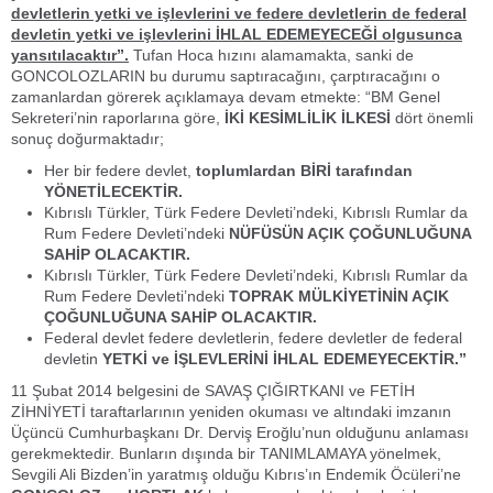
devletlerin yetki ve işlevlerini ve federe devletlerin de federal
devletin yetki ve işlevlerini İHLAL EDEMEYECEĞİ olgusunca
yansıtılacaktır”.
Tufan Hoca hızını alamamakta, sanki de
GONCOLOZLARIN bu durumu saptıracağını, çarptıracağını o
zamanlardan görerek açıklamaya devam etmekte: “BM Genel
Sekreteri’nin raporlarına göre,
İKİ KESİMLİLİK İLKESİ
dört önemli
sonuç doğurmaktadır;
Her bir federe devlet,
toplumlardan BİRİ tarafından
YÖNETİLECEKTİR.
Kıbrıslı Türkler, Türk Federe Devleti’ndeki, Kıbrıslı Rumlar da
Rum Federe Devleti’ndeki
NÜFÜSÜN AÇIK ÇOĞUNLUĞUNA
SAHİP OLACAKTIR.
Kıbrıslı Türkler, Türk Federe Devleti’ndeki, Kıbrıslı Rumlar da
Rum Federe Devleti’ndeki
TOPRAK MÜLKİYETİNİN AÇIK
ÇOĞUNLUĞUNA SAHİP OLACAKTIR.
Federal devlet federe devletlerin, federe devletler de federal
devletin
YETKİ ve İŞLEVLERİNİ İHLAL EDEMEYECEKTİR.”
11 Şubat 2014 belgesini de SAVAŞ ÇIĞIRTKANI ve FETİH
ZİHNİYETİ taraftarlarının yeniden okuması ve altındaki imzanın
Üçüncü Cumhurbaşkanı Dr. Derviş Eroğlu’nun olduğunu anlaması
gerekmektedir. Bunların dışında bir TANIMLAMAYA yönelmek,
Sevgili Ali Bizden’in yaratmış olduğu Kıbrıs’ın Endemik Öcüleri’ne