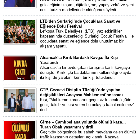
geleceğinin ulaşım, dijitalleşme, yapay zekâ ve yeni
nesil turizm modellerinde olduğunu söyledi.
LTB’den Surlariçi’nde Çocuklara Sanat ve
Eğlence Dolu Festival
Lefkoşa Türk Belediyesi (LTB), yaz etkinlikleri
kapsamında düzenlediği Surlariçi Çocuk Festivali ile
çocuklara sanat ve eğlence dolu unutulmaz bir
akşam yaşattı.
Alsancak'ta Kırık Bardaklı Kavga: İki Kişi
Yaralandı
Alsancak'ta bir evde çıkan tartışma kanlı kavgaya
dönüştü. Kırık içki bardaklarının kullanıldığı olayda
iki kişi de yaralanırken, bir kişi tutuklandı.
CTP, Cezaevi Disiplin Tüzüğü’nde yapılan
değişiklikleri Anayasa Mahkemesi’ne taşıdı
Kişi, ''Mahkeme kararlarını geçersiz kılacak ölçüde
geniş takdir yetkisi veren bu anlayış kabul edilemez''
dedi.
Girne – Çamlıbel ana yolunda ölümlü kaza…
Turan Obalı yaşamını yitirdi
Geçitköy bölgesinde bu sabah meydana gelen ölümlü
trafik kazasının detayları açıklandı. Kazaya