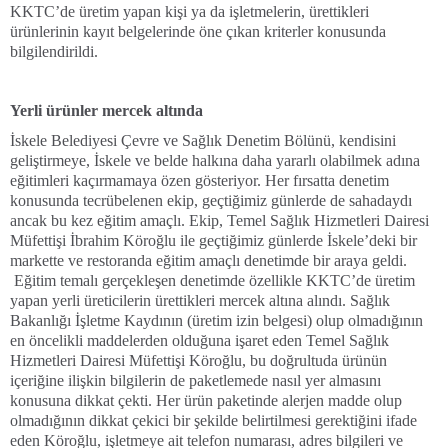
KKTC’de üretim yapan kişi ya da işletmelerin, ürettikleri
ürünlerinin kayıt belgelerinde öne çıkan kriterler konusunda
bilgilendirildi.
Yerli ürünler mercek altında
İskele Belediyesi Çevre ve Sağlık Denetim Bölünü, kendisini
geliştirmeye, İskele ve belde halkına daha yararlı olabilmek adına
eğitimleri kaçırmamaya özen gösteriyor. Her fırsatta denetim
konusunda tecrübelenen ekip, geçtiğimiz günlerde de sahadaydı
ancak bu kez eğitim amaçlı. Ekip, Temel Sağlık Hizmetleri Dairesi
Müfettişi İbrahim Köroğlu ile geçtiğimiz günlerde İskele’deki bir
markette ve restoranda eğitim amaçlı denetimde bir araya geldi.
Eğitim temalı gerçekleşen denetimde özellikle KKTC’de üretim
yapan yerli üreticilerin ürettikleri mercek altına alındı. Sağlık
Bakanlığı İşletme Kaydının (üretim izin belgesi) olup olmadığının
en öncelikli maddelerden olduğuna işaret eden Temel Sağlık
Hizmetleri Dairesi Müfettişi Köroğlu, bu doğrultuda ürünün
içeriğine ilişkin bilgilerin de paketlemede nasıl yer almasını
konusuna dikkat çekti. Her ürün paketinde alerjen madde olup
olmadığının dikkat çekici bir şekilde belirtilmesi gerektiğini ifade
eden Köroğlu, işletmeye ait telefon numarası, adres bilgileri ve