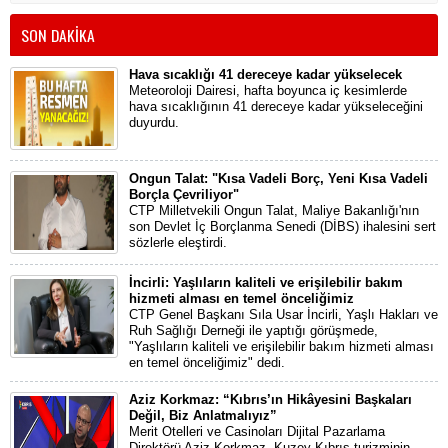
SON DAKİKA
Hava sıcaklığı 41 dereceye kadar yükselecek
Meteoroloji Dairesi, hafta boyunca iç kesimlerde
hava sıcaklığının 41 dereceye kadar yükseleceğini
duyurdu.
Ongun Talat: "Kısa Vadeli Borç, Yeni Kısa Vadeli
Borçla Çevriliyor"
CTP Milletvekili Ongun Talat, Maliye Bakanlığı'nın
son Devlet İç Borçlanma Senedi (DİBS) ihalesini sert
sözlerle eleştirdi.
İncirli: Yaşlıların kaliteli ve erişilebilir bakım
hizmeti alması en temel önceliğimiz
CTP Genel Başkanı Sıla Usar İncirli, Yaşlı Hakları ve
Ruh Sağlığı Derneği ile yaptığı görüşmede,
"Yaşlıların kaliteli ve erişilebilir bakım hizmeti alması
en temel önceliğimiz" dedi.
Aziz Korkmaz: “Kıbrıs’ın Hikâyesini Başkaları
Değil, Biz Anlatmalıyız”
Merit Otelleri ve Casinoları Dijital Pazarlama
Direktörü Aziz Korkmaz, Kuzey Kıbrıs turizminin