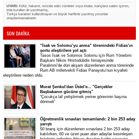
UYARI:
Küfür, hakaret, rencide edici cümleler veya imalar, inançlara saldırı içeren,
imla kuralları ile yazılmamış,
Türkçe karakter kullanılmayan ve büyük harflerle yazılmış yorumlar
onaylanmamaktadır.
SON DAKİKA
“İsak ve Solomu’yu anma” törenindeki Fidias’ın
şortu eleştirilere yol açtı
Tasos İsak ve Solomos Solomu için Rum Yönetimi
Başkanı Nikos Hristodulidis himayesinde
Paralimni’de dün akşam düzenlenen anma töreninde
Rum AB milletvekili Fidias Panayotu’nun kıyafeti
eleştirilere neden oldu.
Murat Şenkul'dan Üstel'e... "Gerçekler
Başbakanın gücüne gitmiş"
“Çocukça laf yetiştirmek yerine görevinin başına
dönmeli”
Öğretmenlik sınavları tamamlandı: 2 bin 253 aday
yarıştı
50 branş için düzenlenen sınavlara 2 bin 253 aday
katılırken, 60 ve üzeri puan alan adaylar kesinleşen
listelerin ardından ihtiyaç duyulan kadro sayısına