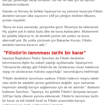
barışa, güvenliğe sahip olmalıdır. Bu her iki halk için de aynıdır."
ifadelerini kullandı.
İrlanda ve Norveç ile birlikte İspanya'nın eş zamanlı kararıyla Filistin
devletini tanıyan ülke sayısının 146'ya çıktığını belirten Albares,
şunları kaydetti:
"Buna en kısa zamanda, perşembe günü Slovenya da eklenecek.
Hiç şüphe yok ki daha fazla ülke de buna katılacaktır. Mükemmel
bir şekilde biliyoruz ki, iki devletli çözüm tek yoldur ve buna
alternatif yok. Bu yolda yürümek için Bakanlar Kurulu, Filistin
devletini tanıma kararını aldı."
"Filistin'in tanınması tarihi bir karar"
İspanya Başbakanı Pedro Sanchez de Filistin devletinin
tanınmasına ilişkin bu sabah yaptığı açıklamada, İspanya'nın,
"Ukrayna'da olduğu gibi Filistin'de de uluslararası insan haklarına
saygı ve uluslararası hukuka uygunluğu" savunduğunu belirtmişti.
"Filistin devletinin tanınması sadece, Filistin halkının meşru talebi
olan tarihi bir adaletin yerine getirilmesi değildir, aynı zamanda
hepimizin istediği barışın sağlanması için de bir adımdır." ifadesini
kullanan Sanchez, "İspanya, bu şekilde Filistin'i dünyada tanıyan
140'tan fazla ülkenin yanına eklenecek. Filistin'in tanınması tarihi
bir karar ve tek hedefi İsrail ve Filistin arasındaki barışın