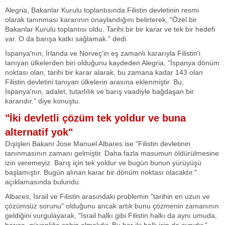
Alegria, Bakanlar Kurulu toplantısında Filistin devletinin resmi
olarak tanınması kararının onaylandığını belirterek, "Özel bir
Bakanlar Kurulu toplantısı oldu. Tarihi bir bir karar ve tek bir hedefi
var. O da barışa katkı sağlamak." dedi.
İspanya'nın, İrlanda ve Norveç'in eş zamanlı kararıyla Filistin'i
tanıyan ülkelerden biri olduğunu kaydeden Alegria, "İspanya dönüm
noktası olan, tarihi bir karar alarak, bu zamana kadar 143 olan
Filistin devletini tanıyan ülkelerin arasına eklenmiştir. Bu,
İspanya'nın, adalet, tutarlılık ve barış vaadiyle bağdaşan bir
kararıdır." diye konuştu.
"İki devletli çözüm tek yoldur ve buna
alternatif yok"
Dışişleri Bakanı Jose Manuel Albares ise "Filistin devletinin
tanınmasının zamanı gelmiştir. Daha fazla masumun öldürülmesine
izin veremeyiz. Barış için tek yoldur ve bugün bunun yürüyüşü
başlamıştır. Bugün alınan karar bir dönüm noktası olacaktır."
açıklamasında bulundu.
Albares, İsrail ve Filistin arasındaki problemin "tarihin en uzun ve
çözümsüz sorunu" olduğunu ancak artık bunu çözmenin zamanının
geldiğini vurgulayarak, "İsrail halkı gibi Filistin halkı da aynı umuda,