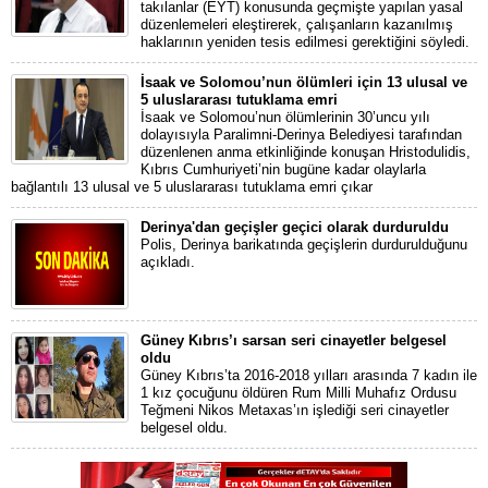
takılanlar (EYT) konusunda geçmişte yapılan yasal
düzenlemeleri eleştirerek, çalışanların kazanılmış
haklarının yeniden tesis edilmesi gerektiğini söyledi.
İsaak ve Solomou’nun ölümleri için 13 ulusal ve
5 uluslararası tutuklama emri
İsaak ve Solomou’nun ölümlerinin 30’uncu yılı
dolayısıyla Paralimni-Derinya Belediyesi tarafından
düzenlenen anma etkinliğinde konuşan Hristodulidis,
Kıbrıs Cumhuriyeti’nin bugüne kadar olaylarla
bağlantılı 13 ulusal ve 5 uluslararası tutuklama emri çıkar
Derinya'dan geçişler geçici olarak durduruldu
Polis, Derinya barikatında geçişlerin durdurulduğunu
açıkladı.
Güney Kıbrıs’ı sarsan seri cinayetler belgesel
oldu
Güney Kıbrıs’ta 2016-2018 yılları arasında 7 kadın ile
1 kız çocuğunu öldüren Rum Milli Muhafız Ordusu
Teğmeni Nikos Metaxas’ın işlediği seri cinayetler
belgesel oldu.