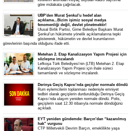
göre mülakata çağrılacak.
UBP'den Murat Şenkul'u hedef alan
açıklama...Bizim işimiz sosyal medya
fenomenliği değil, devlet yönetmektir!
Ulusal Birlik Partisi, Girne Belediye Başkanı Murat
Şenkul’un hükümete yönelik açıklamalarına tepki
göstererek, hükümetin ve devlet kurumlarının
görevlerinin başında olduğunu ifade etti.
Metehan 2. Etap Kanalizasyon Yapım Projesi için
sözleşme imzalandı
Lefkoşa Türk Belediyesi’nin (LTB) Metehan 2. Etap
Kanalizasyon Yapım Projesi için ihale süreci
tamamlandı ve sözleşme imzalandı.
Derinya Geçiş Kapısı’nda geçişler normale döndü
Rum eylemcilerin toplanması nedeniyle emniyet
tedbiri olarak geçişlerin durdurulduğu Derinya Geçiş
Kapısı’nda ulaşım yeniden normale döndü. Polis,
geçişlerin saat 12.30 itibarıyla normale döndüğünü
açıkladı.
EYT yeniden gündemde: Barçın’dan “kazanılmış
hak” vurgusu
CTP Milletvekili Devrim Barçın, emeklilikte yaşa