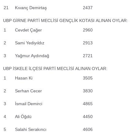
21
Kıvanç Demirtaş
2437
UBP GİRNE PARTİ MECLİSİ GENÇLİK KOTASI ALINAN OYLAR:
1
Cevdet Çağer
2960
2
Sami Yediyıldız
2913
3
Yağmur Aydındağ
2721
UBP İSKELE İLÇESİ PARTİ MECLİSİ ALINAN OYLAR:
1
Hasan Ki
3505
2
Serhan Cecer
3830
3
İsmail Demirci
4865
4
Ali Öğdü
4450
5
Salahi Serakıncı
4606