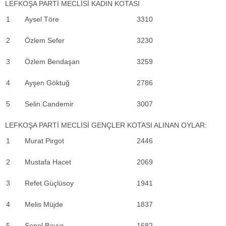
LEFKOŞA PARTİ MECLİSİ KADIN KOTASI
1
Aysel Töre
3310
2
Özlem Sefer
3230
3
Özlem Bendaşan
3259
4
Ayşen Göktuğ
2786
5
Selin Candemir
3007
LEFKOŞA PARTİ MECLİSİ GENÇLER KOTASI ALINAN OYLAR:
1
Murat Pirgot
2446
2
Mustafa Hacet
2069
3
Refet Güçlüsoy
1941
4
Melis Müjde
1837
5
Şenol Bayur
1682