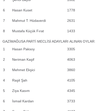
6
Hasan Kuset
1778
7
Mahmut T. Hüdaverdi
2631
8
Mustafa Küçük Fırat
1433
GAZİMAĞUSA PARTİ MECLİSİ ADAYLARI ALINAN OYLAR:
1
Hasan Paksoy
3305
2
Neriman Kaşif
4063
3
Mehmet Ekşici
3860
4
Raşit Şah
4105
5
Ziya Kasım
4345
6
İsmail Kardan
3733