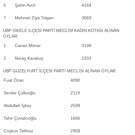
6
Şahin Avcil
4164
7
Mehmet Ziya Tolgan
3069
UBP İSKELE İLÇESİ PARTİ MECLİSİ KADIN KOTASI ALINAN
OYLAR:
1
Canan Mimar
3108
2
Nuray Karakuş
2333
UBP GÜZELYURT İLÇESİ PARTİ MECLİSİ ALINAN OYLAR:
Fuat Özan
4090
Serdar Çulluoğlu
2119
Abdullah İşkey
2598
Tahir Çuvalcıoğlu
1666
Coşkun Talihsiz
2908