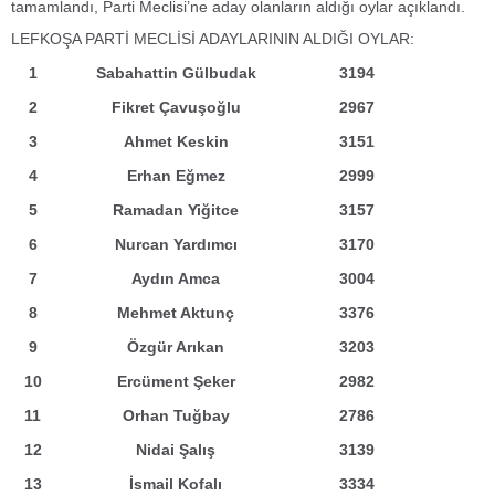
tamamlandı, Parti Meclisi’ne aday olanların aldığı oylar açıklandı.
LEFKOŞA PARTİ MECLİSİ ADAYLARININ ALDIĞI OYLAR:
1
Sabahattin Gülbudak
3194
2
Fikret Çavuşoğlu
2967
3
Ahmet Keskin
3151
4
Erhan Eğmez
2999
5
Ramadan Yiğitce
3157
6
Nurcan Yardımcı
3170
7
Aydın Amca
3004
8
Mehmet Aktunç
3376
9
Özgür Arıkan
3203
10
Ercüment Şeker
2982
11
Orhan Tuğbay
2786
12
Nidai Şalış
3139
13
İsmail Kofalı
3334