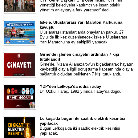
CTP Genel Başkanı Sıla Usar İncirli, “CTP’nin
yönettiği belediyeler katılımcı ve insan odaklı
yönetim anlayışıyla fark yaratıyor” dedi.
İskele, Uluslararası Yarı Maraton Parkuruna
kavuştu
Uluslararası standartlarda onaylanan parkur, 27
Eylül’de ilk kez düzenlenecek İskele Uluslararası
Yarı Maratonu’na ev sahipliği yapacak.
Girne’de işlenen cinayetin ardından 7 kişi
tutuklandı!
Girne'de, Nizam Allanazarov'un bıçaklanarak hayatını
kaybettiği olayla ilgili soruşturma kapsamında olayla
bağlantılı oldukları belirlenen 7 kişi tutuklandı.
YDP'den Lefkoşa'da iddialı aday
Dr. Özkul Haraç, 1992 yılında Hatay’da doğdu.
Lefkoşa'da bugün iki saatlik elektrik kesintisi
yapılacak
Bugün Lefkoşa’da iki saatlik elektrik kesintisi
yapılacak.