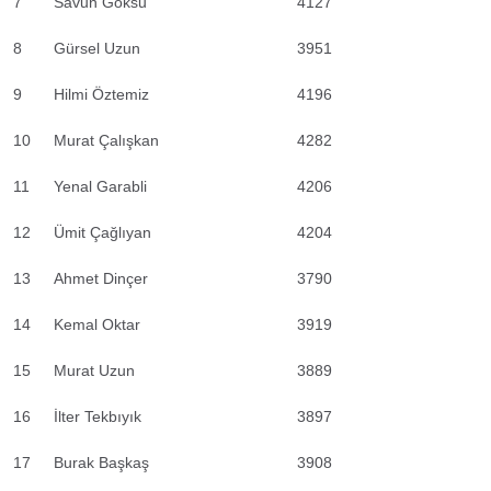
7
Savun Göksu
4127
8
Gürsel Uzun
3951
9
Hilmi Öztemiz
4196
10
Murat Çalışkan
4282
11
Yenal Garabli
4206
12
Ümit Çağlıyan
4204
13
Ahmet Dinçer
3790
14
Kemal Oktar
3919
15
Murat Uzun
3889
16
İlter Tekbıyık
3897
17
Burak Başkaş
3908