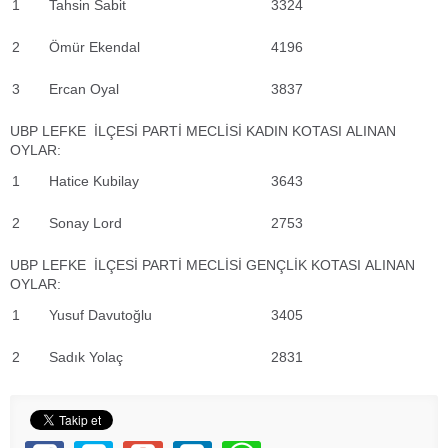
1
Tahsin Sabit
3324
2
Ömür Ekendal
4196
3
Ercan Oyal
3837
UBP LEFKE İLÇESİ PARTİ MECLİSİ KADIN KOTASI ALINAN
OYLAR:
1
Hatice Kubilay
3643
2
Sonay Lord
2753
UBP LEFKE İLÇESİ PARTİ MECLİSİ GENÇLİK KOTASI ALINAN
OYLAR:
1
Yusuf Davutoğlu
3405
2
Sadık Yolaç
2831