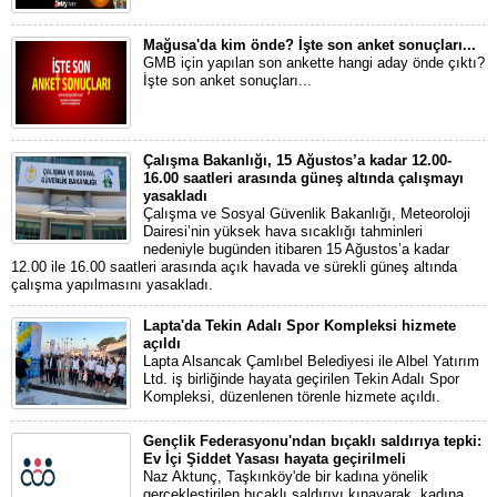
Mağusa'da kim önde? İşte son anket sonuçları...
GMB için yapılan son ankette hangi aday önde çıktı?
İşte son anket sonuçları...
Çalışma Bakanlığı, 15 Ağustos’a kadar 12.00-
16.00 saatleri arasında güneş altında çalışmayı
yasakladı
Çalışma ve Sosyal Güvenlik Bakanlığı, Meteoroloji
Dairesi’nin yüksek hava sıcaklığı tahminleri
nedeniyle bugünden itibaren 15 Ağustos’a kadar
12.00 ile 16.00 saatleri arasında açık havada ve sürekli güneş altında
çalışma yapılmasını yasakladı.
Lapta'da Tekin Adalı Spor Kompleksi hizmete
açıldı
Lapta Alsancak Çamlıbel Belediyesi ile Albel Yatırım
Ltd. iş birliğinde hayata geçirilen Tekin Adalı Spor
Kompleksi, düzenlenen törenle hizmete açıldı.
Gençlik Federasyonu'ndan bıçaklı saldırıya tepki:
Ev İçi Şiddet Yasası hayata geçirilmeli
Naz Aktunç, Taşkınköy'de bir kadına yönelik
gerçekleştirilen bıçaklı saldırıyı kınayarak, kadına