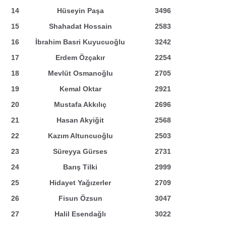
14
Hüseyin Paşa
3496
15
Shahadat Hossain
2583
16
İbrahim Basri Kuyucuoğlu
3242
17
Erdem Özçakır
2254
18
Mevlüt Osmanoğlu
2705
19
Kemal Oktar
2921
20
Mustafa Akkılıç
2696
21
Hasan Akyiğit
2568
22
Kazım Altuncuoğlu
2503
23
Süreyya Gürses
2731
24
Barış Tilki
2999
25
Hidayet Yağızerler
2709
26
Fisun Özsun
3047
27
Halil Esendağlı
3022