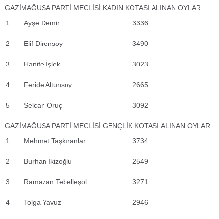
GAZİMAĞUSA PARTİ MECLİSİ KADIN KOTASI ALINAN OYLAR:
1
Ayşe Demir
3336
2
Elif Dirensoy
3490
3
Hanife İşlek
3023
4
Feride Altunsoy
2665
5
Selcan Oruç
3092
GAZİMAĞUSA PARTİ MECLİSİ GENÇLİK KOTASI ALINAN OYLAR:
1
Mehmet Taşkıranlar
3734
2
Burhan İkizoğlu
2549
3
Ramazan Tebelleşol
3271
4
Tolga Yavuz
2946