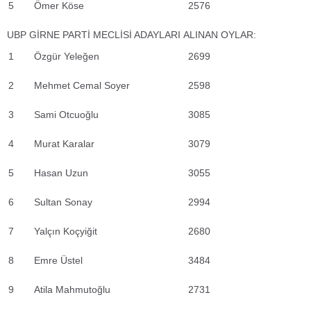
5
Ömer Köse
2576
UBP GİRNE PARTİ MECLİSİ ADAYLARI ALINAN OYLAR:
1
Özgür Yeleğen
2699
2
Mehmet Cemal Soyer
2598
3
Sami Otcuoğlu
3085
4
Murat Karalar
3079
5
Hasan Uzun
3055
6
Sultan Sonay
2994
7
Yalçın Koçyiğit
2680
8
Emre Üstel
3484
9
Atila Mahmutoğlu
2731