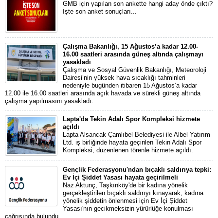
GMB için yapılan son ankette hangi aday önde çıktı?
İşte son anket sonuçları...
Çalışma Bakanlığı, 15 Ağustos’a kadar 12.00-
16.00 saatleri arasında güneş altında çalışmayı
yasakladı
Çalışma ve Sosyal Güvenlik Bakanlığı, Meteoroloji
Dairesi’nin yüksek hava sıcaklığı tahminleri
nedeniyle bugünden itibaren 15 Ağustos’a kadar
12.00 ile 16.00 saatleri arasında açık havada ve sürekli güneş altında
çalışma yapılmasını yasakladı.
Lapta'da Tekin Adalı Spor Kompleksi hizmete
açıldı
Lapta Alsancak Çamlıbel Belediyesi ile Albel Yatırım
Ltd. iş birliğinde hayata geçirilen Tekin Adalı Spor
Kompleksi, düzenlenen törenle hizmete açıldı.
Gençlik Federasyonu'ndan bıçaklı saldırıya tepki:
Ev İçi Şiddet Yasası hayata geçirilmeli
Naz Aktunç, Taşkınköy'de bir kadına yönelik
gerçekleştirilen bıçaklı saldırıyı kınayarak, kadına
yönelik şiddetin önlenmesi için Ev İçi Şiddet
Yasası'nın gecikmeksizin yürürlüğe konulması
çağrısında bulundu.