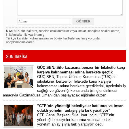
UYARI:
Küfür, hakaret, rencide edici cümleler veya imalar, inançlara saldırı içeren,
imla kuralları ile yazılmamış,
Türkçe karakter kullanılmayan ve büyük harflerle yazılmış yorumlar
onaylanmamaktadır.
SON DAKİKA
GÜÇ-SEN: Silo kazasına benzer bir felaketle karşı
karşıya kalınmaması adına harekete geçtik
GÜÇ-SEN, Toprak Ürünleri Kurumu’na (TÜK) ait
silodakine benzer bir felaketle karşı karşıya
kalınmaması adına harekete geçtiklerini, üyelerinin iş
sağlığı ve güvenliği konusunda bilinçlendirilmesi
amacıyla Gazimağusa Limanı’dan başlayacak eğitimler düzen
“CTP’nin yönettiği belediyeler katılımcı ve insan
odaklı yönetim anlayışıyla fark yaratıyor”
CTP Genel Başkanı Sıla Usar İncirli, “CTP’nin
yönettiği belediyeler katılımcı ve insan odaklı
yönetim anlayışıyla fark yaratıyor” dedi.