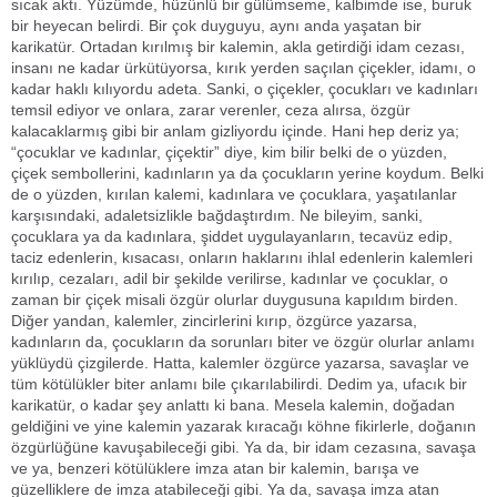
sıcak aktı. Yüzümde, hüzünlü bir gülümseme, kalbimde ise, buruk
bir heyecan belirdi. Bir çok duyguyu, aynı anda yaşatan bir
karikatür. Ortadan kırılmış bir kalemin, akla getirdiği idam cezası,
insanı ne kadar ürkütüyorsa, kırık yerden saçılan çiçekler, idamı, o
kadar haklı kılıyordu adeta. Sanki, o çiçekler, çocukları ve kadınları
temsil ediyor ve onlara, zarar verenler, ceza alırsa, özgür
kalacaklarmış gibi bir anlam gizliyordu içinde. Hani hep deriz ya;
“çocuklar ve kadınlar, çiçektir” diye, kim bilir belki de o yüzden,
çiçek sembollerini, kadınların ya da çocukların yerine koydum. Belki
de o yüzden, kırılan kalemi, kadınlara ve çocuklara, yaşatılanlar
karşısındaki, adaletsizlikle bağdaştırdım. Ne bileyim, sanki,
çocuklara ya da kadınlara, şiddet uygulayanların, tecavüz edip,
taciz edenlerin, kısacası, onların haklarını ihlal edenlerin kalemleri
kırılıp, cezaları, adil bir şekilde verilirse, kadınlar ve çocuklar, o
zaman bir çiçek misali özgür olurlar duygusuna kapıldım birden.
Diğer yandan, kalemler, zincirlerini kırıp, özgürce yazarsa,
kadınların da, çocukların da sorunları biter ve özgür olurlar anlamı
yüklüydü çizgilerde. Hatta, kalemler özgürce yazarsa, savaşlar ve
tüm kötülükler biter anlamı bile çıkarılabilirdi. Dedim ya, ufacık bir
karikatür, o kadar şey anlattı ki bana. Mesela kalemin, doğadan
geldiğini ve yine kalemin yazarak kıracağı köhne fikirlerle, doğanın
özgürlüğüne kavuşabileceği gibi. Ya da, bir idam cezasına, savaşa
ve ya, benzeri kötülüklere imza atan bir kalemin, barışa ve
güzelliklere de imza atabileceği gibi. Ya da, savaşa imza atan