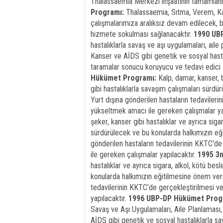
Thalassaemia Merkezi inşaatının tamamlan
Programı:
Thalassaemia, Sıtma, Verem, Kans
çalışmalarımıza aralıksız devam edilecek, 
hizmete sokulması sağlanacaktır.
1990 UB
hastalıklarla savaş ve aşı uygulamaları, ail
Kanser ve AİDS gibi genetik ve sosyal hast
taramalar sonucu koruyucu ve tedavi edici zo
Hükümet Programı:
Kalp, damar, kanser, be
gibi hastalıklarla savaşım çalışmaları sürdü
Yurt dışına gönderilen hastaların tedaviler
yükseltmek amacı ile gereken çalışmalar ya
şeker, kanser gibi hastalıklar ve ayrıca siga
sürdürülecek ve bu konularda halkımızın eği
gönderilen hastaların tedavilerinin KKTC'de
ile gereken çalışmalar yapılacaktır.
1995 3
hastalıklar ve ayrıca sigara, alkol, kötü bes
konularda halkımızın eğitilmesine önem veri
tedavilerinin KKTC’de gerçekleştirilmesi ve
yapılacaktır.
1996 UBP-DP Hükümet Prog
Savaş ve Aşı Uygulamaları, Aile Planlaması
AİDS gibi genetik ve sosyal hastalıklarla s