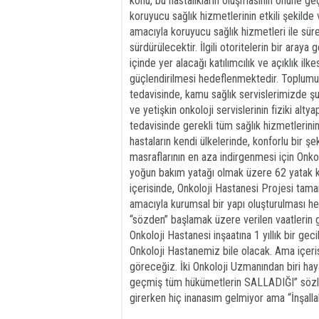
konu, bu hastalıkların oluşmasının önüne g
koruyucu sağlık hizmetlerinin etkili şekilde 
amacıyla koruyucu sağlık hizmetleri ile süre
sürdürülecektir. İlgili otoritelerin bir araya 
içinde yer alacağı katılımcılık ve açıklık il
güçlendirilmesi hedeflenmektedir. Toplumumu
tedavisinde, kamu sağlık servislerimizde ş
ve yetişkin onkoloji servislerinin fiziki alt
tedavisinde gerekli tüm sağlık hizmetlerinin
hastaların kendi ülkelerinde, konforlu bir şek
masraflarının en aza indirgenmesi için Onko
yoğun bakım yatağı olmak üzere 62 yatak kap
içerisinde, Onkoloji Hastanesi Projesi tam
amacıyla kurumsal bir yapı oluşturulması he
“sözden” başlamak üzere verilen vaatlerin 
Onkoloji Hastanesi inşaatına 1 yıllık bir geci
Onkoloji Hastanemiz bile olacak. Ama içeri
göreceğiz. İki Onkoloji Uzmanından biri hayat
geçmiş tüm hükümetlerin SALLADIĞI” sözler
girerken hiç inanasım gelmiyor ama “İnşalla