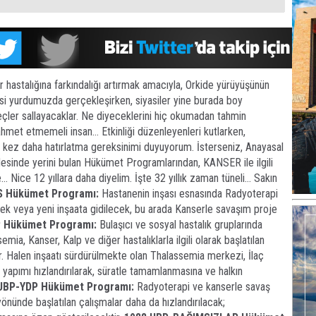
 hastalığına farkındalığı artırmak amacıyla, Orkide yürüyüşünün
si yurdumuzda gerçekleşirken, siyasiler yine burada boy
meçler sallayacaklar. Ne diyeceklerini hiç okumadan tahmin
met etmemeli insan… Etkinliği düzenleyenleri kutlarken,
r kez daha hatırlatma gereksinimi duyuyorum. İsterseniz, Anayasal
esinde yerini bulan Hükümet Programlarından, KANSER ile ilgili
 Nice 12 yıllara daha diyelim. İşte 32 yıllık zaman tüneli… Sakın
 Hükümet Programı:
Hastanenin inşası esnasında Radyoterapi
ecek veya yeni inşaata gidilecek, bu arada Kanserle savaşım proje
 Hükümet Programı:
Bulaşıcı ve sosyal hastalık gruplarında
ia, Kanser, Kalp ve diğer hastalıklarla ilgili olarak başlatılan
. Halen inşaatı sürdürülmekte olan Thalassemia merkezi, İlaç
in yapımı hızlandırılarak, süratle tamamlanmasına ve halkın
UBP-YDP Hükümet Programı:
Radyoterapi ve kanserle savaş
önünde başlatılan çalışmalar daha da hızlandırılacak;