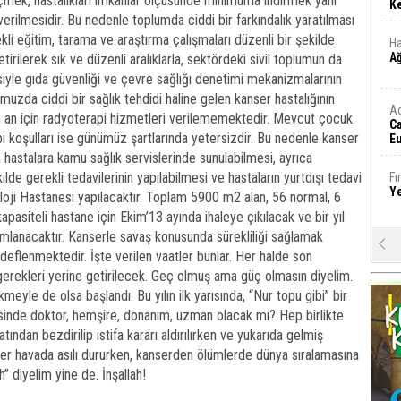
eçmek, hastalıkları imkânlar ölçüsünde minimuma indirmek yani
Ke
verilmesidir. Bu nedenle toplumda ciddi bir farkındalık yaratılması
kli eğitim, tarama ve araştırma çalışmaları düzenli bir şekilde
Ha
A
getirilerek sık ve düzenli aralıklarla, sektördeki sivil toplumun da
kesiyle gıda güvenliği ve çevre sağlığı denetimi mekanizmalarının
zda ciddi bir sağlık tehdidi haline gelen kanser hastalığının
A
u an için radyoterapi hizmetleri verilememektedir. Mevcut çocuk
C
yapı koşulları ise günümüz şartlarında yetersizdir. Bu nedenle kanser
Eu
Tü
 hastalara kamu sağlık servislerinde sunulabilmesi, ayrıca
y
ilde gerekli tedavilerinin yapılabilmesi ve hastaların yurtdışı tedavi
Fı
Y
loji Hastanesi yapılacaktır. Toplam 5900 m2 alan, 56 normal, 6
asiteli hastane için Ekim’13 ayında ihaleye çıkılacak ve bir yıl
amlanacaktır. Kanserle savaş konusunda sürekliliği sağlamak
E
deflenmektedir. İşte verilen vaatler bunlar. Her halde son
Ba
iş
gerekleri yerine getirilecek. Geç olmuş ama güç olmasın diyelim.
kmeyle de olsa başlandı. Bu yılın ilk yarısında, “Nur topu gibi” bir
Ar
sinde doktor, hemşire, donanım, uzman olacak mı? Hep birlikte
2
ından bezdirilip istifa kararı aldırılırken ve yukarıda gelmiş
 havada asılı dururken, kanserden ölümlerde dünya sıralamasına
h” diyelim yine de. İnşallah!
Fa
S