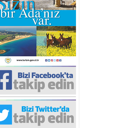
iz TUNCEL
öz göre göre…
ner ULUTAŞ
şallah St. Lois ile Hakkaido
ası gibi olmayız !...
i KİŞMİR
IRSAT VE KORKU
rgut ÇALICI
i Lakırdı da benden!
d. Doç. Ercan HOŞKARA
atırım Yapmazsan Var Olamazsın:
edefteki Kurum Kıb-Tek
na Sarro
şıma gelen skandal olayı