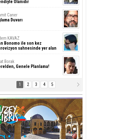
ndiyle Olanıdır
mit Caner
ğlama Duvarı
dem KAVAZ
an Bonomo ile son kez
rovizyon sahnesinde yer alan
rkiye 10 yıl aradan sonra
eniden yarışmaya dönecek mi?
rat Borak
erelden, Genele Planlama!
1
2
3
4
5
rkut YILMABAŞAR
yrak tartışmaları ve ihalesiz
ler!
if Alasya
015 SONRASI VE AKINCI.
tma Baysal
URLAR İÇİ’NDE KOLAYDIR ÖLMEK