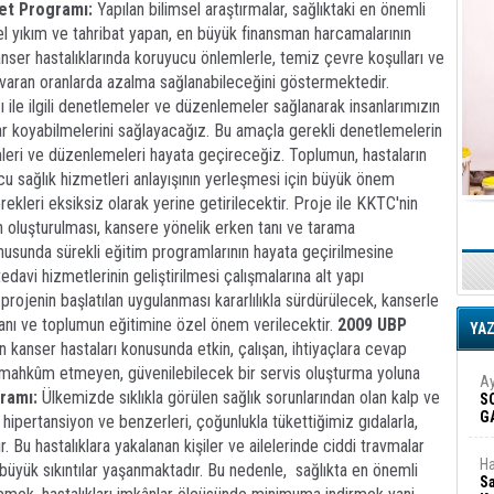
t Programı:
Yapılan bilimsel araştırmalar, sağlıktaki en önemli
sel yıkım ve tahribat yapan, en büyük finansman harcamalarının
kanser hastalıklarında koruyucu önlemlerle, temiz çevre koşulları ve
e varan oranlarda azalma sağlanabileceğini göstermektedir.
ığı ile ilgili denetlemeler ve düzenlemeler sağlanarak insanlarımızın
alar koyabilmelerini sağlayacağız. Bu amaçla gerekli denetlemelerin
mleri ve düzenlemeleri hayata geçireceğiz. Toplumun, hastaların
ucu sağlık hizmetleri anlayışının yerleşmesi için büyük önem
rekleri eksiksiz olarak yerine getirilecektir. Proje ile KKTC'nin
n oluşturulması, kansere yönelik erken tanı ve tarama
onusunda sürekli eğitim programlarının hayata geçirilmesine
davi hizmetlerinin geliştirilmesi çalışmalarına alt yapı
rojenin başlatılan uygulanması kararlılıkla sürdürülecek, kanserle
anı ve toplumun eğitimine özel önem verilecektir.
2009 UBP
YA
n kanser hastaları konusunda etkin, çalışan, ihtiyaçlara cevap
e mahkûm etmeyen, güvenilebilecek bir servis oluşturma yoluna
Ay
ramı:
Ülkemizde sıklıkla görülen sağlık sorunlarından olan kalp ve
S
G
, hipertansiyon ve benzerleri, çoğunlukla tükettiğimiz gıdalarla,
D
dır. Bu hastalıklara yakalanan kişiler ve ailelerinde ciddi travmalar
Ha
büyük sıkıntılar yaşanmaktadır. Bu nedenle, sağlıkta en önemli
Sa