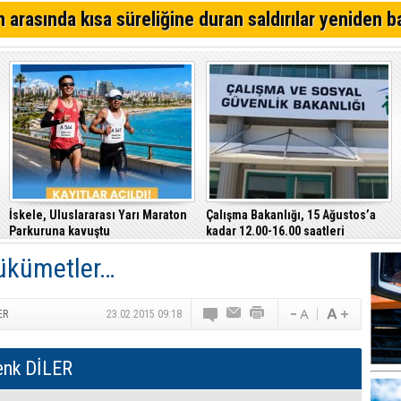
64. Geleneksel Mehmetçik Üzüm Festivali başladı
 arasında kısa süreliğine duran saldırılar yeniden b
Özersay, DAÜ-SEN yetkilileriyle bir araya geldi
Çeler: Yükseköğretimde günü kurtaran değil, geleceği
politikalara ihtiyaç var
İskele, Uluslararası Yarı Maraton
Çalışma Bakanlığı, 15 Ağustos’a
Parkuruna kavuştu
kadar 12.00-16.00 saatleri
arasında güneş altında çalışmayı
Hükümetler…
yasakladı
ER
23.02.2015 09:18
enk DİLER