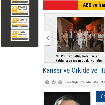
SON DAKİKA
ABD ve İran
“CTP’nin yönettiği belediyeler
katılımcı ve insan odaklı yönetim
anlayışıyla fark yaratıyor”
Kanser ve Orkide ve 
Ana Sayfa
»
Yazarlar
»
Cenk DİL
C