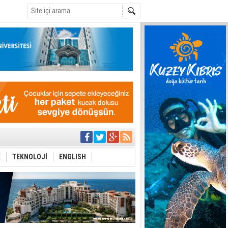
C
ı yönetim
K
TEKNOLOJİ
ENGLISH
eri arasında
i Şiddet Yasası
ti
i