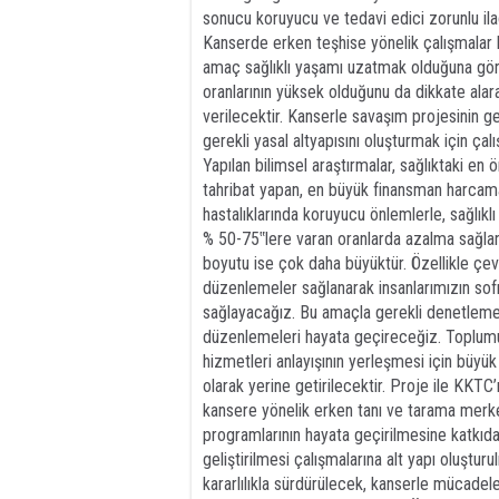
sonucu koruyucu ve tedavi edici zorunlu ilaç
Kanserde erken teşhise yönelik çalışmalar b
amaç sağlıklı yaşamı uzatmak olduğuna gör
oranlarının yüksek olduğunu da dikkate ala
verilecektir. Kanserle savaşım projesinin g
gerekli yasal altyapısını oluşturmak için çalı
Yapılan bilimsel araştırmalar, sağlıktaki en 
tahribat yapan, en büyük finansman harcamal
hastalıklarında koruyucu önlemlerle, sağlıkl
% 50-75‟lere varan oranlarda azalma sağlan
boyutu ise çok daha büyüktür. Özellikle çevre
düzenlemeler sağlanarak insanlarımızın sofra
sağlayacağız. Bu amaçla gerekli denetlemele
düzenlemeleri hayata geçireceğiz. Toplumun,
hizmetleri anlayışının yerleşmesi için büyü
olarak yerine getirilecektir. Proje ile KKTC
kansere yönelik erken tanı ve tarama merkez
programlarının hayata geçirilmesine katkıda
geliştirilmesi çalışmalarına alt yapı oluştu
kararlılıkla sürdürülecek, kanserle mücadel