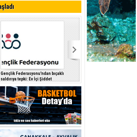
aşladı
 planlayan
Gençlik Federasyonu'ndan bıçaklı
Kıbrıs Türk Polis Mensupları
saldırıya tepki: Ev İçi Şiddet
Derneği, CTP’yi ziyaret etti
F
Yasası hayata geçirilmeli