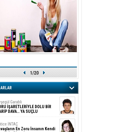
1/20
ZARLAR
şegül Garabli
ORU İŞARETLERİYLE DOLU BİR
ARİP DAVA… YA SUÇLU
EĞİLSE???
tice İNTAÇ
vaşların En Zoru İnsanın Kendi