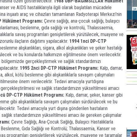
masına özen gösterilecektir.
1988 UBP-BAĞIMSIZLAR Hükümet
er ve AIDS hastalıklarıyla ilgili olarak başlatılan mücadele
bina inşaatı araç ve cihazları tamamlanan Radyoterapi Merkezi'nin
P Hükümet Programı:
Çevre sağlığı, ana-çocuk sağlığı, bulaşıcı
e planlaması, beslenme, gıda sağlığı ve kontrolü, Thalassaemia,
alıklarla savaş programları genişletilerek yürütülecek, muayene ve
runlu ilaçların dağıtımı yapılacaktır.
1994 1nci DP-CTP
slenme alışkanlıkları, sigara, alkol alışkanlıkları ve şeker hastalığı
rülecek ve bu konularda halkımızın eğitilmesine önem verilecektir.
ini bölgemizde gerçekleştirmek ve sağlık standardımızı
pılacaktır.
1995 2nci DP-CTP Hükümet Programı:
Kalp, damar,
ra, alkol, kötü beslenme gibi alışkanlıklarla savaşım çalışmaları
tilmesine önem verilecektir. Tedavi amacıyla yurtdışına
 gerçekleştirilmesi ve sağlık standardımızın yükseltilmesi amacı
ncü DP-CTP Hükümet Programı:
Kalp, damar, şeker, kanser gibi
lenme gibi alışkanlıklarla savaşım çalışmaları sürdürülecek ve bu
lecektir. Tedavi amacıyla yurt dışına gönderilen hastaların
 sağlık standardımızın yükseltilmesi amacı ile gereken çalışmalar
ramı:
Çevre Sağlığı, Ana-Çocuk Sağlığı, Bulaşıcı Hastalıklarla
, Beslenme, Gıda Sağlığı ve Kontrolü; Thalassaemia, Kanser ve
avaş programları genişletilerek yürütülecek, muayene ve taramalar