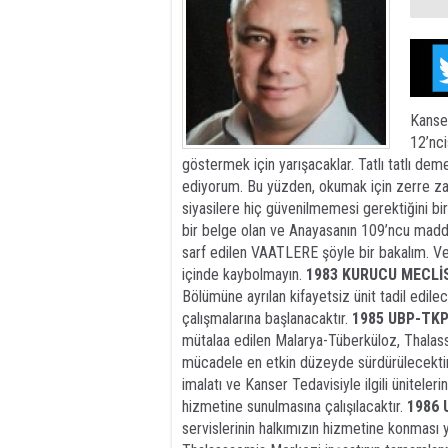
Kanser
12’nci
göstermek için yarışacaklar. Tatlı tatlı de
ediyorum. Bu yüzden, okumak için zerre zah
siyasilere hiç güvenilmemesi gerektiğini bi
bir belge olan ve Anayasanın 109’ncu madd
sarf edilen VAATLERE şöyle bir bakalım. Ve…
içinde kaybolmayın.
1983 KURUCU MECLİS
Bölümüne ayrılan kifayetsiz ünit tadil edil
çalışmalarına başlanacaktır.
1985 UBP-TKP
mütalaa edilen Malarya-Tüberküloz, Thalassem
mücadele en etkin düzeyde sürdürülecektir
imalatı ve Kanser Tedavisiyle ilgili üniteler
hizmetine sunulmasına çalışılacaktır.
1986 
servislerinin halkımızın hizmetine konması y