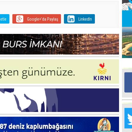
Ed
etle
Google+'da Paylaş
LinkedIn
G
Ta
İn
Ad
Al
F
Tu
İk
Yr
Y
H
Ra
Ba