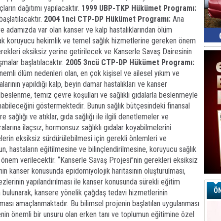
ların dağıtımı yapılacaktır.
1999 UBP-TKP Hükümet Programı:
aşlatılacaktır.
2004 1nci CTP-DP Hükümet Programı:
Ana
e adamızda var olan kanser ve kalp hastalıklarından ölüm
rak koruyucu hekimlik ve temel sağlık hizmetlerine gereken önem
erekleri eksiksiz yerine getirilecek ve Kanserle Savaş Dairesinin
şmalar başlatılacaktır.
2005 3ncü CTP-DP Hükümet Programı:
önemli ölüm nedenleri olan, en çok kişisel ve ailesel yıkım ve
arının yapıldığı kalp, beyin damar hastalıkları ve kanser
ı beslenme, temiz çevre koşulları ve sağlıklı gıdalarla beslenmeyle
abileceğini göstermektedir. Bunun sağlık bütçesindeki finansal
 sağlığı ve atıklar, gıda sağlığı ile ilgili denetlemeler ve
larına ilaçsız, hormonsuz sağlıklı gıdalar koyabilmelerini
rin eksiksiz sürdürülebilmesi için gerekli önlemleri ve
 hastaların eğitilmesine ve bilinçlendirilmesine, koruyucu sağlık
k önem verilecektir. “Kanserle Savaş Projesi”nin gerekleri eksiksiz
’nin kanser konusunda epidomiyolojik haritasının oluşturulması,
lerinin yapılandırılması ile kanser konusunda sürekli eğitim
ÖN
 bulunarak, kansere yönelik çağdaş tedavi hizmetlerinin
rulması amaçlanmaktadır. Bu bilimsel projenin başlatılan uygulanması
enin önemli bir unsuru olan erken tanı ve toplumun eğitimine özel