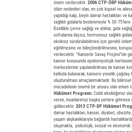
önem verilecektir.
2006 CTP-ÖRP Hüküme
ölüm nedenleri olan, en çok kişisel ve aile
yapıldığı kalp, beyin damar hastalıkları ve 
sağlıklı gıdalarla beslenmeyle % 50-75'ler
Özellikle çevre sağlığı ve atıklar, gıda sağl
sofralarına ilaçsız, hormonsuz sağlıklı gıd
eksiksiz sürdürülebilmesi için gerekli önle
eğitilmesine ve bilinçlendirilmesine, koruy
verilecektir. "Kanserle Savaş Projesi”nin ge
kanser konusunda epidomiyolojik haritasını
merkezlerinin yapılandırılması ile kanser k
katkıda bulunarak, kansere yönelik çağdaş te
oluşturulması amaçlanmaktadır. Bu bilimsel p
mücadelenin önemli bir unsuru olan erken t
Hükümet Programı:
Ciddi eksikliğimiz ola
veren, insanlarımızı başka yerlere gitmey
gidilecektir.
2013 CTP-DP Hükümet Prog
damar hastalıkları, kanser, diyabet, obezite
yaşam alışkanlıklarıyla bağlantılı hastalıklar
oluşmakta, psikolojik, sosyal ve ekonomik 