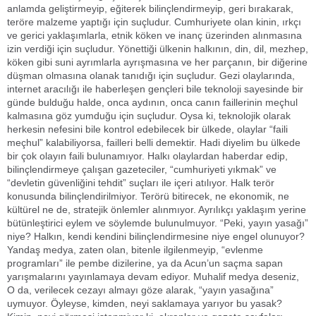
anlamda geliştirmeyip, eğiterek bilinçlendirmeyip, geri bırakarak,
teröre malzeme yaptığı için suçludur. Cumhuriyete olan kinin, ırkçı
ve gerici yaklaşımlarla, etnik köken ve inanç üzerinden alınmasına
izin verdiği için suçludur. Yönettiği ülkenin halkının, din, dil, mezhep,
köken gibi suni ayrımlarla ayrışmasına ve her parçanın, bir diğerine
düşman olmasına olanak tanıdığı için suçludur. Gezi olaylarında,
internet aracılığı ile haberleşen gençleri bile teknoloji sayesinde bir
günde bulduğu halde, onca aydının, onca canın faillerinin meçhul
kalmasına göz yumduğu için suçludur. Oysa ki, teknolojik olarak
herkesin nefesini bile kontrol edebilecek bir ülkede, olaylar “faili
meçhul” kalabiliyorsa, failleri belli demektir. Hadi diyelim bu ülkede
bir çok olayın faili bulunamıyor. Halkı olaylardan haberdar edip,
bilinçlendirmeye çalışan gazeteciler, “cumhuriyeti yıkmak” ve
“devletin güvenliğini tehdit” suçları ile içeri atılıyor. Halk terör
konusunda bilinçlendirilmiyor. Terörü bitirecek, ne ekonomik, ne
kültürel ne de, stratejik önlemler alınmıyor. Ayrılıkçı yaklaşım yerine
bütünleştirici eylem ve söylemde bulunulmuyor. “Peki, yayın yasağı”
niye? Halkın, kendi kendini bilinçlendirmesine niye engel olunuyor?
Yandaş medya, zaten olan, bitenle ilgilenmeyip, “evlenme
programları” ile pembe dizilerine, ya da Acun’un saçma sapan
yarışmalarını yayınlamaya devam ediyor. Muhalif medya deseniz,
O da, verilecek cezayı almayı göze alarak, “yayın yasağına”
uymuyor. Öyleyse, kimden, neyi saklamaya yarıyor bu yasak?