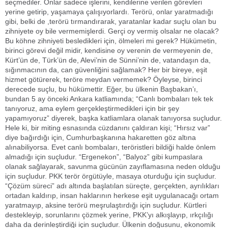
seçmediler. Onlar sadece işlerini, kendilerine verilen görevleri
yerine getirip, yaşamaya çalışıyorlardı. Terörü, onlar yaratmadığı
gibi, belki de ,terörü tırmandırarak, yaratanlar kadar suçlu olan bu
zihniyete oy bile vermemişlerdi. Gerçi oy vermiş olsalar ne olacak?
Bu köhne zihniyeti besledikleri için, ölmeleri mi gerek? Hükümetin,
birinci görevi değil midir, kendisine oy verenin de vermeyenin de,
Kürt’ün de, Türk’ün de, Alevi’nin de Sünni’nin de, vatandaşın da,
sığınmacının da, can güvenliğini sağlamak? Her bir bireye, eşit
hizmet götürerek, teröre meydan vermemek? Öyleyse, birinci
derecede suçlu, bu hükümettir. Eğer, bu ülkenin Başbakan’ı,
bundan 5 ay önceki Ankara katliamında; “Canlı bombaları tek tek
tanıyoruz, ama eylem gerçekleştirmedikleri için bir şey
yapamıyoruz” diyerek, başka katliamlara olanak tanıyorsa suçludur.
Hele ki, bir miting esnasında cüzdanını çaldıran kişi; “Hırsız var”
diye bağırdığı için, Cumhurbaşkanına hakaretten göz altına
alınabiliyorsa. Evet canlı bombaları, teröristleri bildiği halde önlem
almadığı için suçludur. “Ergenekon”, “Balyoz” gibi kumpaslara
olanak sağlayarak, savunma gücünün zayıflamasına neden olduğu
için suçludur. PKK terör örgütüyle, masaya oturduğu için suçludur.
“Çözüm süreci” adı altında başlatılan süreçte, gerçekten, ayrılıkları
ortadan kaldırıp, insan haklarının herkese eşit uygulanacağı ortam
yaratmayıp, aksine terörü meşrulaştırdığı için suçludur. Kürtleri
destekleyip, sorunlarını çözmek yerine, PKK’yı alkışlayıp, ırkçılığı
daha da derinleştirdiği için suçludur. Ülkenin doğusunu, ekonomik