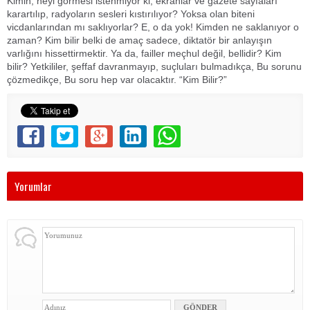
Kimin, neyi görmesi istenmiyor ki, ekranlar ve gazete sayfaları
karartılıp, radyoların sesleri kıstırılıyor? Yoksa olan biteni
vicdanlarından mı saklıyorlar? E, o da yok! Kimden ne saklanıyor o
zaman? Kim bilir belki de amaç sadece, diktatör bir anlayışın
varlığını hissettirmektir. Ya da, failler meçhul değil, bellidir? Kim
bilir? Yetkililer, şeffaf davranmayıp, suçluları bulmadıkça, Bu sorunu
çözmedikçe, Bu soru hep var olacaktır. “Kim Bilir?”
Yorumlar