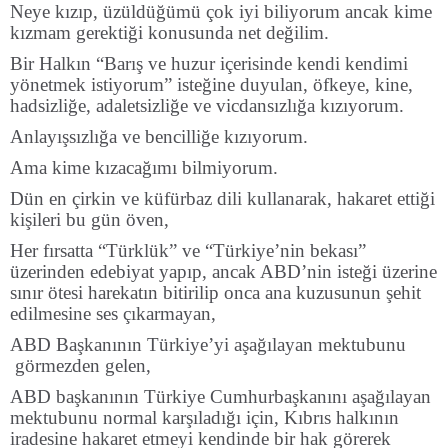
Neye kızıp, üzüldüğümü çok iyi biliyorum ancak kime
kızmam gerektiği konusunda net değilim.
Bir Halkın “Barış ve huzur içerisinde kendi kendimi
yönetmek istiyorum” isteğine duyulan, öfkeye, kine,
hadsizliğe, adaletsizliğe ve vicdansızlığa kızıyorum.
Anlayışsızlığa ve bencilliğe kızıyorum.
Ama kime kızacağımı bilmiyorum.
Dün en çirkin ve küfürbaz dili kullanarak, hakaret ettiği
kişileri bu gün öven,
Her fırsatta “Türklük” ve “Türkiye’nin bekası”
üzerinden edebiyat yapıp, ancak ABD’nin isteği üzerine
sınır ötesi harekatın bitirilip onca ana kuzusunun şehit
edilmesine ses çıkarmayan,
ABD Başkanının Türkiye’yi aşağılayan mektubunu
görmezden gelen,
ABD başkanının Türkiye Cumhurbaşkanını aşağılayan
mektubunu normal karşıladığı için, Kıbrıs halkının
iradesine hakaret etmeyi kendinde bir hak görerek