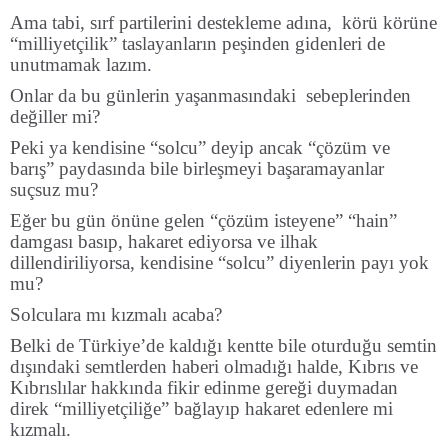
Ama tabi, sırf partilerini destekleme adına, körü körüne
“milliyetçilik” taslayanların peşinden gidenleri de
unutmamak lazım.
Onlar da bu günlerin yaşanmasındaki sebeplerinden
değiller mi?
Peki ya kendisine “solcu” deyip ancak “çözüm ve
barış” paydasında bile birleşmeyi başaramayanlar
suçsuz mu?
Eğer bu gün önüne gelen “çözüm isteyene” “hain”
damgası basıp, hakaret ediyorsa ve ilhak
dillendiriliyorsa, kendisine “solcu” diyenlerin payı yok
mu?
Solculara mı kızmalı acaba?
Belki de Türkiye’de kaldığı kentte bile oturduğu semtin
dışındaki semtlerden haberi olmadığı halde, Kıbrıs ve
Kıbrıslılar hakkında fikir edinme gereği duymadan
direk “milliyetçiliğe” bağlayıp hakaret edenlere mi
kızmalı.