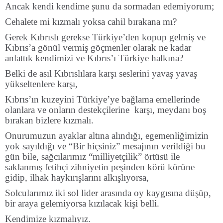
Ancak kendi kendime şunu da sormadan edemiyorum;
Cehalete mi kızmalı yoksa cahil bırakana mı?
Gerek Kıbrıslı gerekse Türkiye’den kopup gelmiş ve
Kıbrıs’a gönül vermiş göçmenler olarak ne kadar
anlattık kendimizi ve Kıbrıs’ı Türkiye halkına?
Belki de asıl Kıbrıslılara karşı seslerini yavaş yavaş
yükseltenlere karşı,
Kıbrıs’ın kuzeyini Türkiye’ye bağlama emellerinde
olanlara ve onların destekçilerine karşı, meydanı boş
bırakan bizlere kızmalı.
Onurumuzun ayaklar altına alındığı, egemenliğimizin
yok sayıldığı ve “Bir hiçsiniz” mesajının verildiği bu
gün bile, sağcılarımız “milliyetçilik” örtüsü ile
saklanmış fetihçi zihniyetin peşinden körü körüne
gidip, ilhak haykırışlarını alkışlıyorsa,
Solcularımız iki sol lider arasında oy kaygısına düşüp,
bir araya gelemiyorsa kızılacak kişi belli.
Kendimize kızmalıyız.