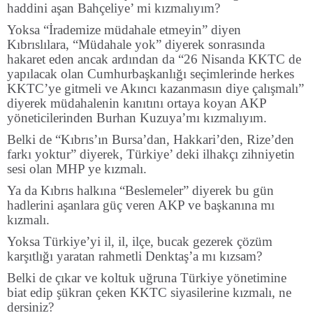
haddini aşan Bahçeliye’ mi kızmalıyım?
Yoksa “İrademize müdahale etmeyin” diyen
Kıbrıslılara, “Müdahale yok” diyerek sonrasında
hakaret eden ancak ardından da “26 Nisanda KKTC de
yapılacak olan Cumhurbaşkanlığı seçimlerinde herkes
KKTC’ye gitmeli ve Akıncı kazanmasın diye çalışmalı”
diyerek müdahalenin kanıtını ortaya koyan AKP
yöneticilerinden Burhan Kuzuya’mı kızmalıyım.
Belki de “Kıbrıs’ın Bursa’dan, Hakkari’den, Rize’den
farkı yoktur” diyerek, Türkiye’ deki ilhakçı zihniyetin
sesi olan MHP ye kızmalı.
Ya da Kıbrıs halkına “Beslemeler” diyerek bu gün
hadlerini aşanlara güç veren AKP ve başkanına mı
kızmalı.
Yoksa Türkiye’yi il, il, ilçe, bucak gezerek çözüm
karşıtlığı yaratan rahmetli Denktaş’a mı kızsam?
Belki de çıkar ve koltuk uğruna Türkiye yönetimine
biat edip şükran çeken KKTC siyasilerine kızmalı, ne
dersiniz?