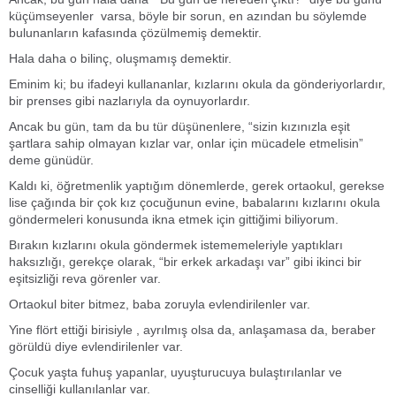
küçümseyenler varsa, böyle bir sorun, en azından bu söylemde
bulunanların kafasında çözülmemiş demektir.
Hala daha o bilinç, oluşmamış demektir.
Eminim ki; bu ifadeyi kullananlar, kızlarını okula da gönderiyorlardır,
bir prenses gibi nazlarıyla da oynuyorlardır.
Ancak bu gün, tam da bu tür düşünenlere, “sizin kızınızla eşit
şartlara sahip olmayan kızlar var, onlar için mücadele etmelisin”
deme günüdür.
Kaldı ki, öğretmenlik yaptığım dönemlerde, gerek ortaokul, gerekse
lise çağında bir çok kız çocuğunun evine, babalarını kızlarını okula
göndermeleri konusunda ikna etmek için gittiğimi biliyorum.
Bırakın kızlarını okula göndermek istememeleriyle yaptıkları
haksızlığı, gerekçe olarak, “bir erkek arkadaşı var” gibi ikinci bir
eşitsizliği reva görenler var.
Ortaokul biter bitmez, baba zoruyla evlendirilenler var.
Yine flört ettiği birisiyle , ayrılmış olsa da, anlaşamasa da, beraber
görüldü diye evlendirilenler var.
Çocuk yaşta fuhuş yapanlar, uyuşturucuya bulaştırılanlar ve
cinselliği kullanılanlar var.