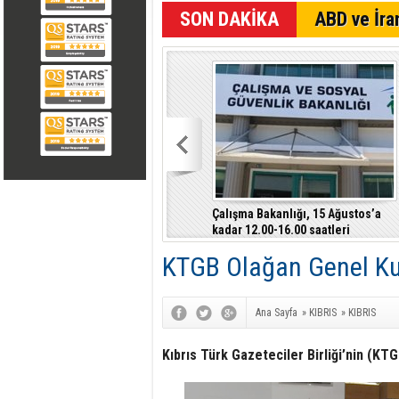
SON DAKİKA
ABD ve İran
Çalışma Bakanlığı, 15 Ağustos’a
kadar 12.00-16.00 saatleri
arasında güneş altında çalışmayı
KTGB Olağan Genel Kur
yasakladı
Ana Sayfa
»
KIBRIS
»
KIBRIS
Kıbrıs Türk Gazeteciler Birliği’nin (KT