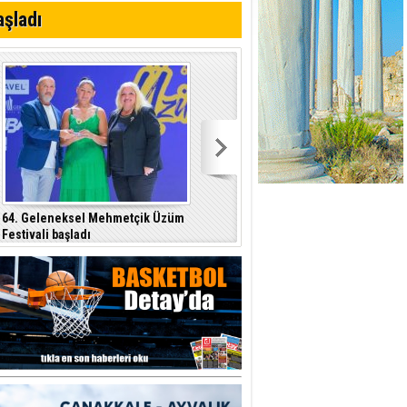
 planlayan
aşladı
 yer sis olacak
64. Geleneksel Mehmetçik Üzüm
Özersay, DAÜ-SEN yetkilileriyle bir
Festivali başladı
araya geldi
p