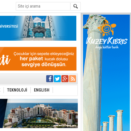
C
eri arasında
K
TEKNOLOJİ
ENGLISH
i Şiddet Yasası
ti
i