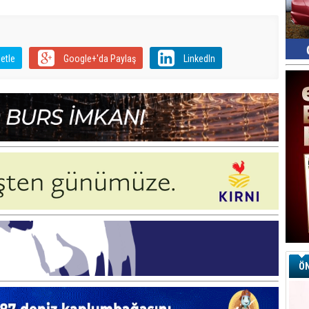
etle
Google+'da Paylaş
LinkedIn
ÖN