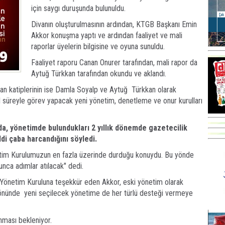
için saygı duruşunda bulunuldu.
Divanın oluşturulmasının ardından, KTGB Başkanı Emin
Akkor konuşma yaptı ve ardından faaliyet ve mali
raporlar üyelerin bilgisine ve oyuna sunuldu.
Faaliyet raporu Canan Onurer tarafından, mali rapor da
Aytuğ Türkkan tarafından okundu ve aklandı.
van katiplerinin ise Damla Soyalp ve Aytuğ Türkkan olarak
yıl süreyle görev yapacak yeni yönetim, denetleme ve onur kurulları
, yönetimde bulundukları 2 yıllık dönemde gazetecilik
ddi çaba harcandığını söyledi.
im Kurulumuzun en fazla üzerinde durduğu konuydu. Bu yönde
yunca adımlar atılacak" dedi.
Yönetim Kuruluna teşekkür eden Akkor, eski yönetim olarak
 yönünde yeni seçilecek yönetime de her türlü desteği vermeye
ması bekleniyor.