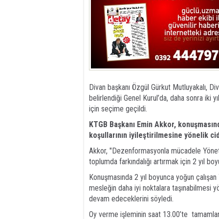
Divan başkanı Özgül Gürkut Mutluyakalı, Di
belirlendiği Genel Kurul’da, daha sonra iki 
için seçime geçildi.
KTGB Başkanı Emin Akkor, konuşmasında
koşullarının iyileştirilmesine yönelik ci
Akkor, "Dezenformasyonla mücadele Yönet
toplumda farkındalığı artırmak için 2 yıl bo
Konuşmasında 2 yıl boyunca yoğun çalışan 
mesleğin daha iyi noktalara taşınabilmesi
devam edeceklerini söyledi.
Oy verme işleminin saat 13.00’te tamamlan