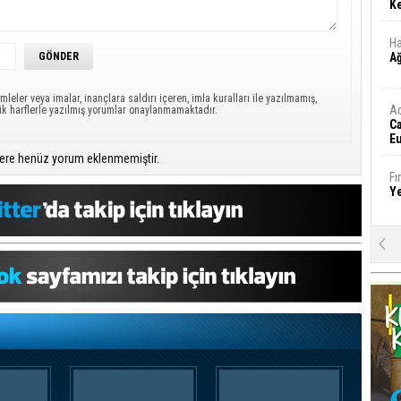
Ke
Ha
A
mleler veya imalar, inançlara saldırı içeren, imla kuralları ile yazılmamış,
A
ük harflerle yazılmış yorumlar onaylanmamaktadır.
C
Eu
Tü
ere henüz yorum eklenmemiştir.
y
Fı
Y
E
Ba
iş
Ar
2
Fa
S