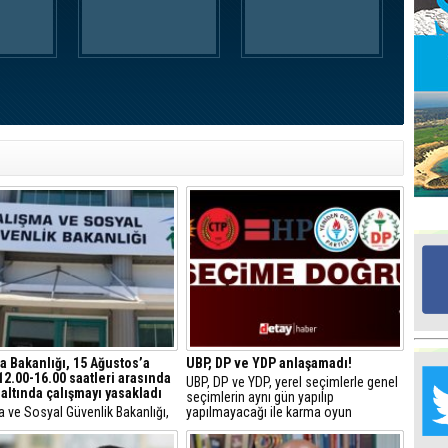
Ed
G
Ta
İn
Ad
Al
F
Tu
İk
Yr
a Bakanlığı, 15 Ağustos’a
UBP, DP ve YDP anlaşamadı!
Y
12.00-16.00 saatleri arasında
UBP, DP ve YDP, yerel seçimlerle genel
H
altında çalışmayı yasakladı
seçimlerin aynı gün yapılıp
 ve Sosyal Güvenlik Bakanlığı,
yapılmayacağı ile karma oyun
Ra
loji Dairesi’nin yüksek hava
kaldırılmasına ilişkin henüz ortak bir
Ba
ğı tahminleri nedeniyle
karar alınmadığını açıkladı.