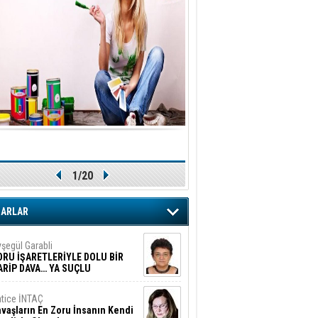
1/20
ZARLAR
şegül Garabli
ORU İŞARETLERİYLE DOLU BİR
ARİP DAVA… YA SUÇLU
EĞİLSE???
tice İNTAÇ
vaşların En Zoru İnsanın Kendi