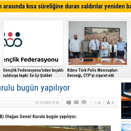
Çeler: Yükseköğretimde günü kurtaran değil, geleceği
 arasında kısa süreliğine duran saldırılar yeniden b
politikalara ihtiyaç var
Yarından itibaren Cumartesi gününe kadar sabahları yer
Alagadi Fest 2026 İçin Geri Sayım Başladı
Gençlik Federasyonu'ndan bıçaklı
Kıbrıs Türk Polis Mensupları
saldırıya tepki: Ev İçi Şiddet
Derneği, CTP’yi ziyaret etti
Yasası hayata geçirilmeli
ulu bugün yapılıyor
12.10.2024 13:52
GB) Olağan Genel Kurulu bugün yapılıyor.