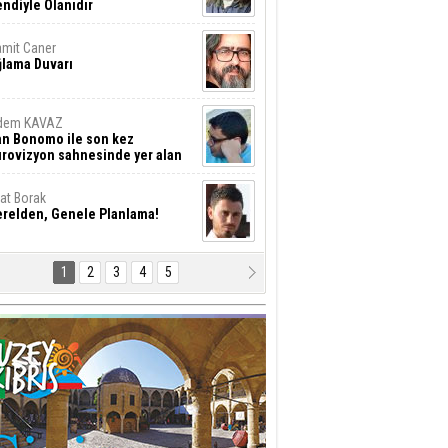
ndiyle Olanıdır
mit Caner
ğlama Duvarı
dem KAVAZ
an Bonomo ile son kez
rovizyon sahnesinde yer alan
rkiye 10 yıl aradan sonra
eniden yarışmaya dönecek mi?
rat Borak
erelden, Genele Planlama!
1
2
3
4
5
rkut YILMABAŞAR
yrak tartışmaları ve ihalesiz
ler!
if Alasya
015 SONRASI VE AKINCI.
tma Baysal
URLAR İÇİ’NDE KOLAYDIR ÖLMEK