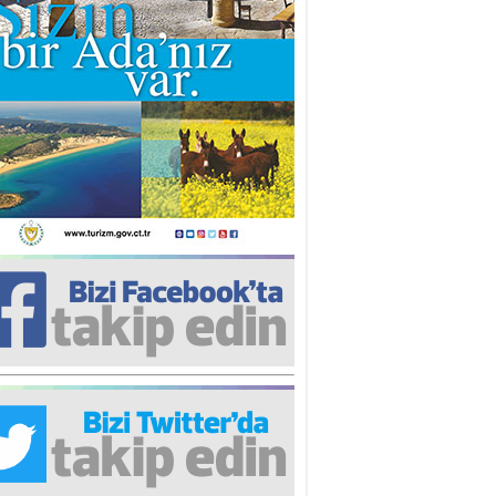
iz TUNCEL
öz göre göre…
ner ULUTAŞ
şallah St. Lois ile Hakkaido
ası gibi olmayız !...
i KİŞMİR
IRSAT VE KORKU
rgut ÇALICI
i Lakırdı da benden!
d. Doç. Ercan HOŞKARA
atırım Yapmazsan Var Olamazsın:
edefteki Kurum Kıb-Tek
na Sarro
şıma gelen skandal olayı