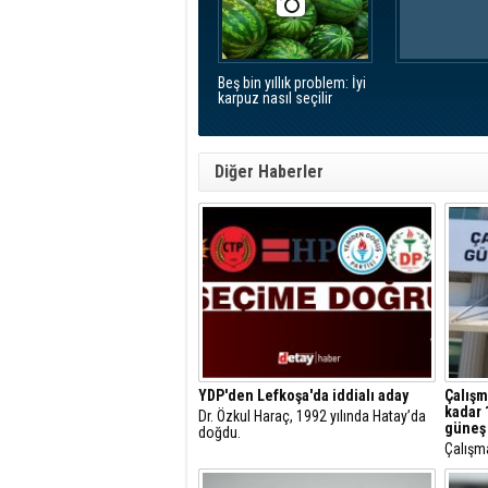
Beş bin yıllık problem: İyi
karpuz nasıl seçilir
Diğer Haberler
YDP'den Lefkoşa'da iddialı aday
Çalışm
kadar 
Dr. Özkul Haraç, 1992 yılında Hatay’da
güneş 
doğdu.
Çalışma
Meteoro
sıcaklı