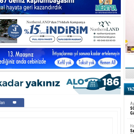
YA
arı
Ay
S
G
D
Ha
Sa