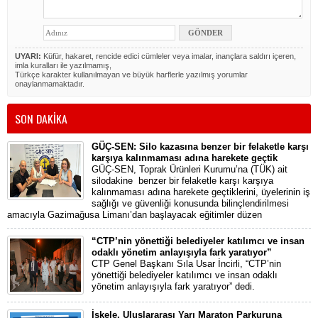
UYARI:
Küfür, hakaret, rencide edici cümleler veya imalar, inançlara saldırı içeren,
imla kuralları ile yazılmamış,
Türkçe karakter kullanılmayan ve büyük harflerle yazılmış yorumlar
onaylanmamaktadır.
SON DAKİKA
GÜÇ-SEN: Silo kazasına benzer bir felaketle karşı
karşıya kalınmaması adına harekete geçtik
GÜÇ-SEN, Toprak Ürünleri Kurumu’na (TÜK) ait
silodakine benzer bir felaketle karşı karşıya
kalınmaması adına harekete geçtiklerini, üyelerinin iş
sağlığı ve güvenliği konusunda bilinçlendirilmesi
amacıyla Gazimağusa Limanı’dan başlayacak eğitimler düzen
“CTP’nin yönettiği belediyeler katılımcı ve insan
odaklı yönetim anlayışıyla fark yaratıyor”
CTP Genel Başkanı Sıla Usar İncirli, “CTP’nin
yönettiği belediyeler katılımcı ve insan odaklı
yönetim anlayışıyla fark yaratıyor” dedi.
İskele, Uluslararası Yarı Maraton Parkuruna