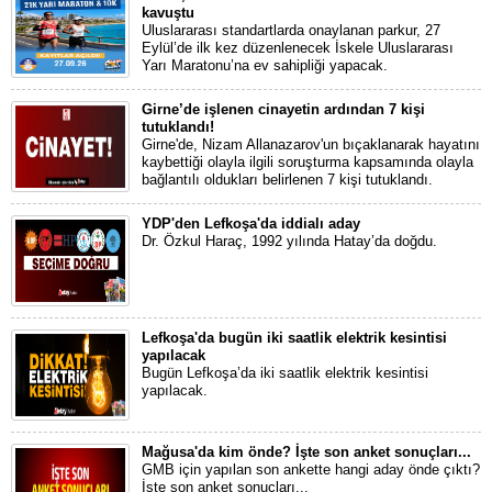
kavuştu
Uluslararası standartlarda onaylanan parkur, 27
Eylül’de ilk kez düzenlenecek İskele Uluslararası
Yarı Maratonu’na ev sahipliği yapacak.
Girne’de işlenen cinayetin ardından 7 kişi
tutuklandı!
Girne'de, Nizam Allanazarov'un bıçaklanarak hayatını
kaybettiği olayla ilgili soruşturma kapsamında olayla
bağlantılı oldukları belirlenen 7 kişi tutuklandı.
YDP'den Lefkoşa'da iddialı aday
Dr. Özkul Haraç, 1992 yılında Hatay’da doğdu.
Lefkoşa'da bugün iki saatlik elektrik kesintisi
yapılacak
Bugün Lefkoşa’da iki saatlik elektrik kesintisi
yapılacak.
Mağusa'da kim önde? İşte son anket sonuçları...
GMB için yapılan son ankette hangi aday önde çıktı?
İşte son anket sonuçları...