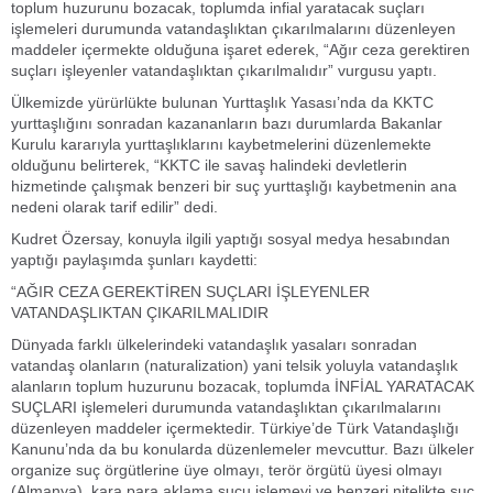
toplum huzurunu bozacak, toplumda infial yaratacak suçları
işlemeleri durumunda vatandaşlıktan çıkarılmalarını düzenleyen
maddeler içermekte olduğuna işaret ederek, “Ağır ceza gerektiren
suçları işleyenler vatandaşlıktan çıkarılmalıdır” vurgusu yaptı.
Ülkemizde yürürlükte bulunan Yurttaşlık Yasası’nda da KKTC
yurttaşlığını sonradan kazananların bazı durumlarda Bakanlar
Kurulu kararıyla yurttaşlıklarını kaybetmelerini düzenlemekte
olduğunu belirterek, “KKTC ile savaş halindeki devletlerin
hizmetinde çalışmak benzeri bir suç yurttaşlığı kaybetmenin ana
nedeni olarak tarif edilir” dedi.
Kudret Özersay, konuyla ilgili yaptığı sosyal medya hesabından
yaptığı paylaşımda şunları kaydetti:
“AĞIR CEZA GEREKTİREN SUÇLARI İŞLEYENLER
VATANDAŞLIKTAN ÇIKARILMALIDIR
Dünyada farklı ülkelerindeki vatandaşlık yasaları sonradan
vatandaş olanların (naturalization) yani telsik yoluyla vatandaşlık
alanların toplum huzurunu bozacak, toplumda İNFİAL YARATACAK
SUÇLARI işlemeleri durumunda vatandaşlıktan çıkarılmalarını
düzenleyen maddeler içermektedir. Türkiye’de Türk Vatandaşlığı
Kanunu’nda da bu konularda düzenlemeler mevcuttur. Bazı ülkeler
organize suç örgütlerine üye olmayı, terör örgütü üyesi olmayı
(Almanya), kara para aklama suçu işlemeyi ve benzeri nitelikte suç