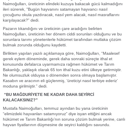
Naimoğulları, üreticinin elindeki kuzuya bakacak gücü kalmadığını
ileri sürerek, "Bugün hayvanını satamayan hayvancı nasıl
çocuğunu okula yazdıracak, nasıl yem alacak, nasıl masraflarını
karşılayacak?” dedi.
Pazarın tıkandığını ve üreticinin çare aradığını belirten
Naimoğulları, üreticinin her dönem ciddi sorunları olduğunu ve bu
sorunlara tarımı yönetenlerle hükümet tarafından mutlaka çözüm
bulmak zorunda olduğunu kaydetti.
Birlikten yapılan yazılı açıklamaya göre, Naimoğulları, “Maalesef
gerek eylem döneminde, gerek daha sonraki süreçte ithal et
konusunda defalarca uyarmamıza rağmen hükümet ve Tarım
Bakanlığı, yaklaşık olarak 65 ton ithal kuzu etini ülkeye getirmiştir.
Ne olumsuzluk olduysa o dönemden sonra olmaya başlamıştır.
Kasabın ve aracının eli güçlenmiş, ‘üreticiyi nasıl terbiye ederiz’
moduna girilmiştir.” dedi.
“BU MAĞDURİYETE NE KADAR DAHA SEYİRCİ
KALACAKSINIZ?”
Mustafa Naimoğulları, temmuz ayından bu yana üreticinin
“elimizdeki hayvanları satamıyoruz” diye isyan ettiğini ancak
hükümet ve Tarım Bakanlığı’nın soruna çözüm bulmak yerine, canlı
hayvan fiyatlarının düşmesine de seyirci kaldığını savundu.