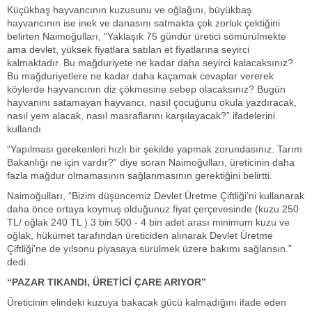
Küçükbaş hayvancının kuzusunu ve oğlağını, büyükbaş
hayvancının ise inek ve danasını satmakta çok zorluk çektiğini
belirten Naimoğulları, “Yaklaşık 75 gündür üretici sömürülmekte
ama devlet, yüksek fiyatlara satılan et fiyatlarına seyirci
kalmaktadır. Bu mağduriyete ne kadar daha seyirci kalacaksınız?
Bu mağduriyetlere ne kadar daha kaçamak cevaplar vererek
köylerde hayvancının diz çökmesine sebep olacaksınız? Bugün
hayvanını satamayan hayvancı, nasıl çocuğunu okula yazdıracak,
nasıl yem alacak, nasıl masraflarını karşılayacak?” ifadelerini
kullandı.
“Yapılması gerekenleri hızlı bir şekilde yapmak zorundasınız. Tarım
Bakanlığı ne için vardır?” diye soran Naimoğulları, üreticinin daha
fazla mağdur olmamasının sağlanmasının gerektiğini belirtti.
Naimoğulları, “Bizim düşüncemiz Devlet Üretme Çiftliği’ni kullanarak
daha önce ortaya koymuş olduğunuz fiyat çerçevesinde (kuzu 250
TL/ oğlak 240 TL ) 3 bin 500 - 4 bin adet arası minimum kuzu ve
oğlak, hükümet tarafından üreticiden alınarak Devlet Üretme
Çiftliği’ne de yılsonu piyasaya sürülmek üzere bakımı sağlansın.”
dedi.
“PAZAR TIKANDI, ÜRETİCİ ÇARE ARIYOR”
Üreticinin elindeki kuzuya bakacak gücü kalmadığını ifade eden