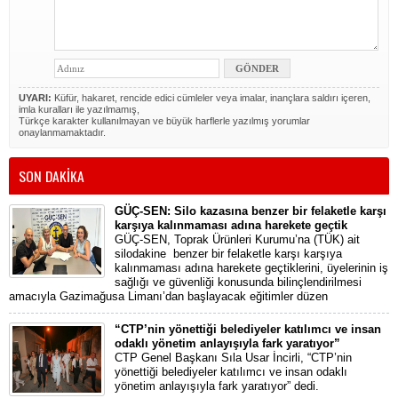
UYARI:
Küfür, hakaret, rencide edici cümleler veya imalar, inançlara saldırı içeren,
imla kuralları ile yazılmamış,
Türkçe karakter kullanılmayan ve büyük harflerle yazılmış yorumlar
onaylanmamaktadır.
SON DAKİKA
GÜÇ-SEN: Silo kazasına benzer bir felaketle karşı
karşıya kalınmaması adına harekete geçtik
GÜÇ-SEN, Toprak Ürünleri Kurumu’na (TÜK) ait
silodakine benzer bir felaketle karşı karşıya
kalınmaması adına harekete geçtiklerini, üyelerinin iş
sağlığı ve güvenliği konusunda bilinçlendirilmesi
amacıyla Gazimağusa Limanı’dan başlayacak eğitimler düzen
“CTP’nin yönettiği belediyeler katılımcı ve insan
odaklı yönetim anlayışıyla fark yaratıyor”
CTP Genel Başkanı Sıla Usar İncirli, “CTP’nin
yönettiği belediyeler katılımcı ve insan odaklı
yönetim anlayışıyla fark yaratıyor” dedi.