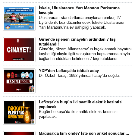
İskele, Uluslararası Yarı Maraton Parkuruna
kavuştu
Uluslararası standartlarda onaylanan parkur, 27
Eylül’de ilk kez düzenlenecek İskele Uluslararası
Yarı Maratonu’na ev sahipliği yapacak.
Girne’de işlenen cinayetin ardından 7 kişi
tutuklandı!
Girne'de, Nizam Allanazarov'un bıçaklanarak hayatını
kaybettiği olayla ilgili soruşturma kapsamında olayla
bağlantılı oldukları belirlenen 7 kişi tutuklandı.
YDP'den Lefkoşa'da iddialı aday
Dr. Özkul Haraç, 1992 yılında Hatay’da doğdu.
Lefkoşa'da bugün iki saatlik elektrik kesintisi
yapılacak
Bugün Lefkoşa’da iki saatlik elektrik kesintisi
yapılacak.
Mağusa'da kim önde? İşte son anket sonuçları...