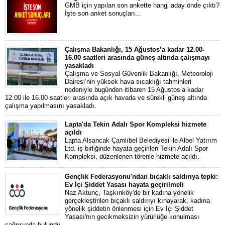
GMB için yapılan son ankette hangi aday önde çıktı?
İşte son anket sonuçları...
Çalışma Bakanlığı, 15 Ağustos’a kadar 12.00-
16.00 saatleri arasında güneş altında çalışmayı
yasakladı
Çalışma ve Sosyal Güvenlik Bakanlığı, Meteoroloji
Dairesi’nin yüksek hava sıcaklığı tahminleri
nedeniyle bugünden itibaren 15 Ağustos’a kadar
12.00 ile 16.00 saatleri arasında açık havada ve sürekli güneş altında
çalışma yapılmasını yasakladı.
Lapta'da Tekin Adalı Spor Kompleksi hizmete
açıldı
Lapta Alsancak Çamlıbel Belediyesi ile Albel Yatırım
Ltd. iş birliğinde hayata geçirilen Tekin Adalı Spor
Kompleksi, düzenlenen törenle hizmete açıldı.
Gençlik Federasyonu'ndan bıçaklı saldırıya tepki:
Ev İçi Şiddet Yasası hayata geçirilmeli
Naz Aktunç, Taşkınköy'de bir kadına yönelik
gerçekleştirilen bıçaklı saldırıyı kınayarak, kadına
yönelik şiddetin önlenmesi için Ev İçi Şiddet
Yasası'nın gecikmeksizin yürürlüğe konulması
çağrısında bulundu.