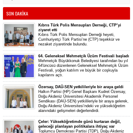
SON DAKİKA
Kıbrıs Türk Polis Mensupları Derneği, CTP’yi
ziyaret etti
Kıbrıs Türk Polis Mensupları Derneği heyeti,
Cumhuriyetçi Türk Partisi’ne (CTP) teşekkür ve
nezaket ziyaretinde bulundu.
64. Geleneksel Mehmetçik Üzüm Festivali başladı
Mehmetçik Büyükkonuk Belediyesi tarafından bu yıl
64'üncüsü düzenlenen Geleneksel Mehmetçik Üzüm
Festivali, yoğun katılım ve büyük bir coşkuyla
kapılarını açtı.
Özersay, DAÜ-SEN yetkilileriyle bir araya geldi
Halkın Partisi (HP) Genel Başkanı Kudret Özersay,
Doğu Akdeniz Üniversitesi Akademik Personel
Sendikası (DAÜ-SEN) yetkilileriyle bir araya gelerek,
Doğu Akdeniz Üniversitesi’ndeki ve yükseköğretim
alanındaki gelişmeleri değerlendirdi.
Çeler: Yükseköğretimde günü kurtaran değil,
geleceği planlayan politikalara ihtiyaç var
Toplumcu Demokrasi Partisi (TDP), Doğu Akdeniz