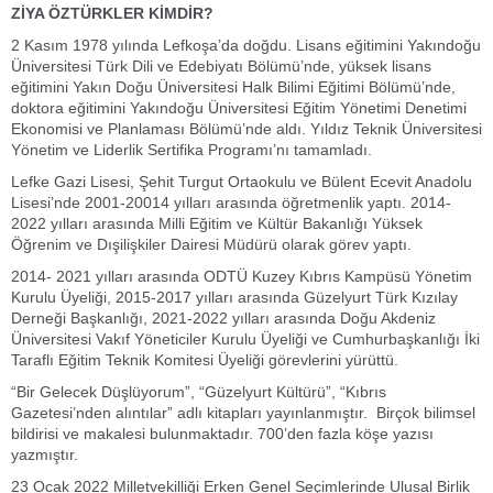
ZİYA ÖZTÜRKLER KİMDİR?
2 Kasım 1978 yılında Lefkoşa’da doğdu. Lisans eğitimini Yakındoğu
Üniversitesi Türk Dili ve Edebiyatı Bölümü’nde, yüksek lisans
eğitimini Yakın Doğu Üniversitesi Halk Bilimi Eğitimi Bölümü’nde,
doktora eğitimini Yakındoğu Üniversitesi Eğitim Yönetimi Denetimi
Ekonomisi ve Planlaması Bölümü’nde aldı. Yıldız Teknik Üniversitesi
Yönetim ve Liderlik Sertifika Programı’nı tamamladı.
Lefke Gazi Lisesi, Şehit Turgut Ortaokulu ve Bülent Ecevit Anadolu
Lisesi’nde 2001-20014 yılları arasında öğretmenlik yaptı. 2014-
2022 yılları arasında Milli Eğitim ve Kültür Bakanlığı Yüksek
Öğrenim ve Dışilişkiler Dairesi Müdürü olarak görev yaptı.
2014- 2021 yılları arasında ODTÜ Kuzey Kıbrıs Kampüsü Yönetim
Kurulu Üyeliği, 2015-2017 yılları arasında Güzelyurt Türk Kızılay
Derneği Başkanlığı, 2021-2022 yılları arasında Doğu Akdeniz
Üniversitesi Vakıf Yöneticiler Kurulu Üyeliği ve Cumhurbaşkanlığı İki
Taraflı Eğitim Teknik Komitesi Üyeliği görevlerini yürüttü.
“Bir Gelecek Düşlüyorum”, “Güzelyurt Kültürü”, “Kıbrıs
Gazetesi’nden alıntılar” adlı kitapları yayınlanmıştır. Birçok bilimsel
bildirisi ve makalesi bulunmaktadır. 700’den fazla köşe yazısı
yazmıştır.
23 Ocak 2022 Milletvekilliği Erken Genel Seçimlerinde Ulusal Birlik