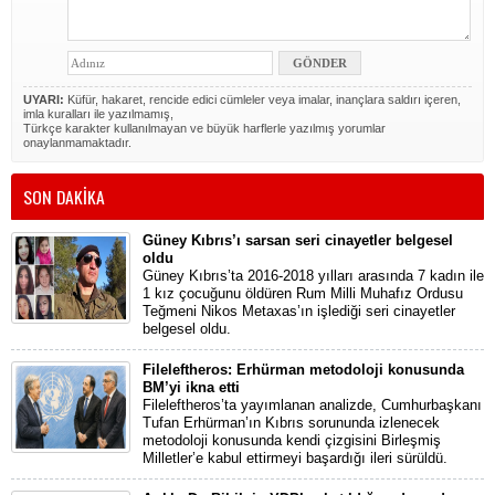
UYARI:
Küfür, hakaret, rencide edici cümleler veya imalar, inançlara saldırı içeren,
imla kuralları ile yazılmamış,
Türkçe karakter kullanılmayan ve büyük harflerle yazılmış yorumlar
onaylanmamaktadır.
SON DAKİKA
Güney Kıbrıs’ı sarsan seri cinayetler belgesel
oldu
Güney Kıbrıs’ta 2016-2018 yılları arasında 7 kadın ile
1 kız çocuğunu öldüren Rum Milli Muhafız Ordusu
Teğmeni Nikos Metaxas’ın işlediği seri cinayetler
belgesel oldu.
Fileleftheros: Erhürman metodoloji konusunda
BM’yi ikna etti
Fileleftheros’ta yayımlanan analizde, Cumhurbaşkanı
Tufan Erhürman’ın Kıbrıs sorununda izlenecek
metodoloji konusunda kendi çizgisini Birleşmiş
Milletler’e kabul ettirmeyi başardığı ileri sürüldü.