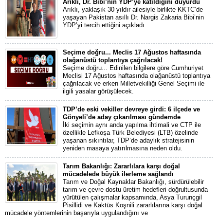
Arıklı, Dr. Bibi’nin YDP’ye katıldığını duyurdu
Arıklı, yaklaşık 30 yıldır ailesiyle birlikte KKTC’de
yaşayan Pakistan asıllı Dr. Nargis Zakaria Bibi’nin
YDP’yi tercih ettiğini açıkladı.
Seçime doğru... Meclis 17 Ağustos haftasında
olağanüstü toplantıya çağrılacak!
Seçime doğru... Edinilen bilgilere göre Cumhuriyet
Meclisi 17 Ağustos haftasında olağanüstü toplantıya
çağrılacak ve erken Milletvekilliği Genel Seçimi ile
ilgili yasalar görüşülecek.
TDP’de eski vekiller devreye girdi: 6 ilçede ve
Gönyeli’de aday çıkarılması gündemde
İki seçimin aynı anda yapılma ihtimali ve CTP ile
özellikle Lefkoşa Türk Belediyesi (LTB) özelinde
yaşanan sıkıntılar, TDP’de adaylık stratejisinin
yeniden masaya yatırılmasına neden oldu.
Tarım Bakanlığı: Zararlılara karşı doğal
mücadelede büyük ilerleme sağlandı
Tarım ve Doğal Kaynaklar Bakanlığı, sürdürülebilir
tarım ve çevre dostu üretim hedefleri doğrultusunda
yürütülen çalışmalar kapsamında, Asya Turunçgil
Pisillidi ve Kaktüs Koşnili zararlılarına karşı doğal
mücadele yöntemlerinin başarıyla uygulandığını ve