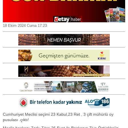
18 Ekim 2024 Cuma 17:23
Cumhuriyet Meclisi seçimi 23 Kabul,23 Ret , 3 çift mühürlü oy
pusulası .çıktı!
Meclis başkanı Zorlu Töre 26 Evet ile Başkanın Ziya Öztürkler'in