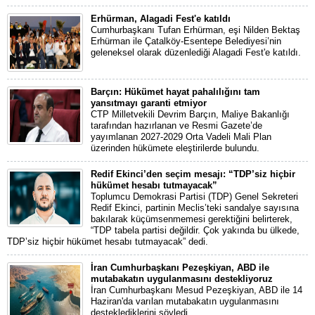
Erhürman, Alagadi Fest'e katıldı
Cumhurbaşkanı Tufan Erhürman, eşi Nilden Bektaş
Erhürman ile Çatalköy-Esentepe Belediyesi’nin
geleneksel olarak düzenlediği Alagadi Fest'e katıldı.
Barçın: Hükümet hayat pahalılığını tam
yansıtmayı garanti etmiyor
CTP Milletvekili Devrim Barçın, Maliye Bakanlığı
tarafından hazırlanan ve Resmi Gazete’de
yayımlanan 2027-2029 Orta Vadeli Mali Plan
üzerinden hükümete eleştirilerde bulundu.
Redif Ekinci’den seçim mesajı: “TDP’siz hiçbir
hükümet hesabı tutmayacak”
Toplumcu Demokrasi Partisi (TDP) Genel Sekreteri
Redif Ekinci, partinin Meclis’teki sandalye sayısına
bakılarak küçümsenmemesi gerektiğini belirterek,
“TDP tabela partisi değildir. Çok yakında bu ülkede,
TDP’siz hiçbir hükümet hesabı tutmayacak” dedi.
İran Cumhurbaşkanı Pezeşkiyan, ABD ile
mutabakatın uygulanmasını destekliyoruz
İran Cumhurbaşkanı Mesud Pezeşkiyan, ABD ile 14
Haziran'da varılan mutabakatın uygulanmasını
desteklediklerini söyledi.