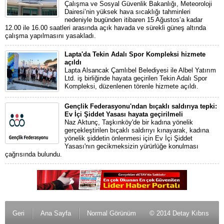
Çalışma ve Sosyal Güvenlik Bakanlığı, Meteoroloji
Dairesi’nin yüksek hava sıcaklığı tahminleri
nedeniyle bugünden itibaren 15 Ağustos’a kadar
12.00 ile 16.00 saatleri arasında açık havada ve sürekli güneş altında
çalışma yapılmasını yasakladı.
Lapta'da Tekin Adalı Spor Kompleksi hizmete
açıldı
Lapta Alsancak Çamlıbel Belediyesi ile Albel Yatırım
Ltd. iş birliğinde hayata geçirilen Tekin Adalı Spor
Kompleksi, düzenlenen törenle hizmete açıldı.
Gençlik Federasyonu'ndan bıçaklı saldırıya tepki:
Ev İçi Şiddet Yasası hayata geçirilmeli
Naz Aktunç, Taşkınköy'de bir kadına yönelik
gerçekleştirilen bıçaklı saldırıyı kınayarak, kadına
yönelik şiddetin önlenmesi için Ev İçi Şiddet
Yasası'nın gecikmeksizin yürürlüğe konulması
çağrısında bulundu.
Geri
Ana Sayfa
Normal Görünüm
© 2014 Detay Kıbrıs