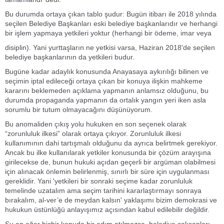
Bu durumda ortaya çıkan tablo şudur: Bugün itibarı ile 2018 yılında
seçilen Belediye Başkanları eski belediye başkanlarıdır ve herhangi
bir işlem yapmaya yetkileri yoktur (herhangi bir ödeme, imar veya
disiplin). Yani yurttaşların ne yetkisi varsa, Haziran 2018'de seçilen
belediye başkanlarının da yetkileri budur.
Bugüne kadar adaylık konusunda Anayasaya aykırılığı bilinen ve
seçimin iptal edileceği ortaya çıkan bir konuya ilişkin mahkeme
kararını beklemeden açıklama yapmanın anlamsız olduğunu, bu
durumda propaganda yapmanın da ortalık yangın yeri iken asla
sorumlu bir tutum olmayacağını düşünüyorum.
Bu anomaliden çıkış yolu hukuken en son seçenek olarak
“zorunluluk ilkesi” olarak ortaya çıkıyor. Zorunluluk ilkesi
kullanımının dahi tartışmalı olduğunu da ayrıca belirtmek gerekiyor.
Ancak bu ilke kullanılarak yetkiler konusunda bir çözüm arayışına
girilecekse de, bunun hukuki açıdan geçerli bir argüman olabilmesi
için alınacak önlemin belirlenmiş, sınırlı bir süre için uygulanması
gereklidir. Yani 'yetkileri bir sonraki seçime kadar zorunluluk
temelinde uzatalım ama seçim tarihini kararlaştırmayı sonraya
bırakalım, al-ver’e de meydan kalsın' yaklaşımı bizim demokrasi ve
hukukun üstünlüğü anlayışımız açısından kabul edilebilir değildir.
Şu an eğer hiçbir konuda bir adım atılmazsa, belediye çalışanları