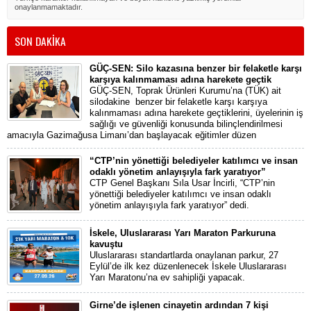
onaylanmamaktadır.
SON DAKİKA
GÜÇ-SEN: Silo kazasına benzer bir felaketle karşı
karşıya kalınmaması adına harekete geçtik
GÜÇ-SEN, Toprak Ürünleri Kurumu’na (TÜK) ait
silodakine benzer bir felaketle karşı karşıya
kalınmaması adına harekete geçtiklerini, üyelerinin iş
sağlığı ve güvenliği konusunda bilinçlendirilmesi
amacıyla Gazimağusa Limanı’dan başlayacak eğitimler düzen
“CTP’nin yönettiği belediyeler katılımcı ve insan
odaklı yönetim anlayışıyla fark yaratıyor”
CTP Genel Başkanı Sıla Usar İncirli, “CTP’nin
yönettiği belediyeler katılımcı ve insan odaklı
yönetim anlayışıyla fark yaratıyor” dedi.
İskele, Uluslararası Yarı Maraton Parkuruna
kavuştu
Uluslararası standartlarda onaylanan parkur, 27
Eylül’de ilk kez düzenlenecek İskele Uluslararası
Yarı Maratonu’na ev sahipliği yapacak.
Girne’de işlenen cinayetin ardından 7 kişi