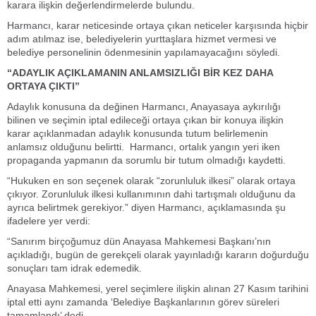
karara ilişkin değerlendirmelerde bulundu.
Harmancı, karar neticesinde ortaya çıkan neticeler karşısında hiçbir
adım atılmaz ise, belediyelerin yurttaşlara hizmet vermesi ve
belediye personelinin ödenmesinin yapılamayacağını söyledi.
“ADAYLIK AÇIKLAMANIN ANLAMSIZLIĞI BİR KEZ DAHA
ORTAYA ÇIKTI”
Adaylık konusuna da değinen Harmancı, Anayasaya aykırılığı
bilinen ve seçimin iptal edileceği ortaya çıkan bir konuya ilişkin
karar açıklanmadan adaylık konusunda tutum belirlemenin
anlamsız olduğunu belirtti. Harmancı, ortalık yangın yeri iken
propaganda yapmanın da sorumlu bir tutum olmadığı kaydetti.
“Hukuken en son seçenek olarak “zorunluluk ilkesi” olarak ortaya
çıkıyor. Zorunluluk ilkesi kullanımının dahi tartışmalı olduğunu da
ayrıca belirtmek gerekiyor.” diyen Harmancı, açıklamasında şu
ifadelere yer verdi:
“Sanırım birçoğumuz dün Anayasa Mahkemesi Başkanı’nın
açıkladığı, bugün de gerekçeli olarak yayınladığı kararın doğurduğu
sonuçları tam idrak edemedik.
Anayasa Mahkemesi, yerel seçimlere ilişkin alınan 27 Kasım tarihini
iptal etti aynı zamanda ‘Belediye Başkanlarının görev süreleri
tamamlandı’ dedi.