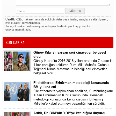
UYARI:
Küfür, hakaret, rencide edici cümleler veya imalar, inançlara saldırı içeren,
imla kuralları ile yazılmamış,
Türkçe karakter kullanılmayan ve büyük harflerle yazılmış yorumlar
onaylanmamaktadır.
SON DAKİKA
Güney Kıbrıs’ı sarsan seri cinayetler belgesel
oldu
Güney Kıbrıs’ta 2016-2018 yılları arasında 7 kadın ile
1 kız çocuğunu öldüren Rum Milli Muhafız Ordusu
Teğmeni Nikos Metaxas’ın işlediği seri cinayetler
belgesel oldu.
Fileleftheros: Erhürman metodoloji konusunda
BM’yi ikna etti
Fileleftheros’ta yayımlanan analizde, Cumhurbaşkanı
Tufan Erhürman’ın Kıbrıs sorununda izlenecek
metodoloji konusunda kendi çizgisini Birleşmiş
Milletler’e kabul ettirmeyi başardığı ileri sürüldü.
Arıklı, Dr. Bibi’nin YDP’ye katıldığını duyurdu