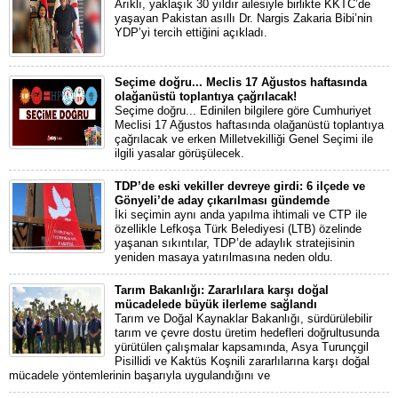
Arıklı, yaklaşık 30 yıldır ailesiyle birlikte KKTC’de
yaşayan Pakistan asıllı Dr. Nargis Zakaria Bibi’nin
YDP’yi tercih ettiğini açıkladı.
Seçime doğru... Meclis 17 Ağustos haftasında
olağanüstü toplantıya çağrılacak!
Seçime doğru... Edinilen bilgilere göre Cumhuriyet
Meclisi 17 Ağustos haftasında olağanüstü toplantıya
çağrılacak ve erken Milletvekilliği Genel Seçimi ile
ilgili yasalar görüşülecek.
TDP’de eski vekiller devreye girdi: 6 ilçede ve
Gönyeli’de aday çıkarılması gündemde
İki seçimin aynı anda yapılma ihtimali ve CTP ile
özellikle Lefkoşa Türk Belediyesi (LTB) özelinde
yaşanan sıkıntılar, TDP’de adaylık stratejisinin
yeniden masaya yatırılmasına neden oldu.
Tarım Bakanlığı: Zararlılara karşı doğal
mücadelede büyük ilerleme sağlandı
Tarım ve Doğal Kaynaklar Bakanlığı, sürdürülebilir
tarım ve çevre dostu üretim hedefleri doğrultusunda
yürütülen çalışmalar kapsamında, Asya Turunçgil
Pisillidi ve Kaktüs Koşnili zararlılarına karşı doğal
mücadele yöntemlerinin başarıyla uygulandığını ve