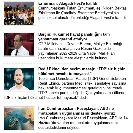
Erhürman, Alagadi Fest'e katıldı
Cumhurbaşkanı Tufan Erhürman, eşi Nilden Bektaş
Erhürman ile Çatalköy-Esentepe Belediyesi’nin
geleneksel olarak düzenlediği Alagadi Fest'e katıldı.
Barçın: Hükümet hayat pahalılığını tam
yansıtmayı garanti etmiyor
CTP Milletvekili Devrim Barçın, Maliye Bakanlığı
tarafından hazırlanan ve Resmi Gazete’de
yayımlanan 2027-2029 Orta Vadeli Mali Plan
üzerinden hükümete eleştirilerde bulundu.
Redif Ekinci’den seçim mesajı: “TDP’siz hiçbir
hükümet hesabı tutmayacak”
Toplumcu Demokrasi Partisi (TDP) Genel Sekreteri
Redif Ekinci, partinin Meclis’teki sandalye sayısına
bakılarak küçümsenmemesi gerektiğini belirterek,
“TDP tabela partisi değildir. Çok yakında bu ülkede,
TDP’siz hiçbir hükümet hesabı tutmayacak” dedi.
İran Cumhurbaşkanı Pezeşkiyan, ABD ile
mutabakatın uygulanmasını destekliyoruz
İran Cumhurbaşkanı Mesud Pezeşkiyan, ABD ile 14
Haziran'da varılan mutabakatın uygulanmasını
desteklediklerini söyledi.