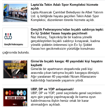
Lapta'da Tekin Adalı Spor Kompleksi hizmete
açıldı
Lapta Alsancak Çamlıbel Belediyesi ile Albel Yatırım
Ltd. iş birliğinde hayata geçirilen Tekin Adalı Spor
Kompleksi, düzenlenen törenle hizmete açıldı.
Gençlik Federasyonu'ndan bıçaklı saldırıya tepki:
Ev İçi Şiddet Yasası hayata geçirilmeli
Naz Aktunç, Taşkınköy'de bir kadına yönelik
gerçekleştirilen bıçaklı saldırıyı kınayarak, kadına
yönelik şiddetin önlenmesi için Ev İçi Şiddet
Yasası'nın gecikmeksizin yürürlüğe konulması
çağrısında bulundu.
Girne'de bıçaklı kavga: 40 yaşındaki kişi hayatını
kaybetti
Girne'de bir apartmanın otoparkında yedi kişi
arasında çıkan tartışma bıçaklı kavgaya dönüştü.
Ağır yaralanan 40 yaşındaki Nizam Allanazarov
kaldırıldığı hastanede yaşamını yitirdi.
UBP, DP ve YDP anlaşamadı!
UBP, DP ve YDP, yerel seçimlerle genel seçimlerin
aynı gün yapılıp yapılmayacağı ile karma oyun
kaldırılmasına ilişkin henüz ortak bir karar
alınmadığını açıkladı.