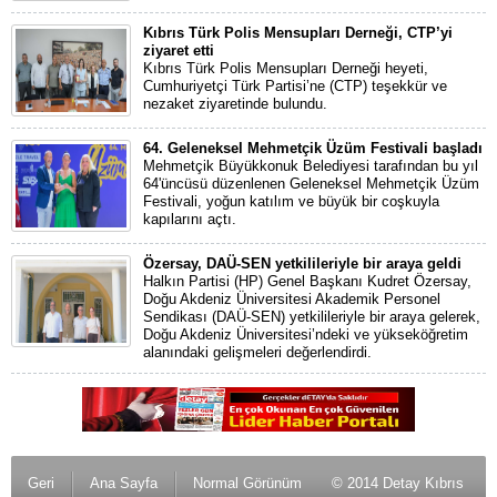
Kıbrıs Türk Polis Mensupları Derneği, CTP’yi
ziyaret etti
Kıbrıs Türk Polis Mensupları Derneği heyeti,
Cumhuriyetçi Türk Partisi’ne (CTP) teşekkür ve
nezaket ziyaretinde bulundu.
64. Geleneksel Mehmetçik Üzüm Festivali başladı
Mehmetçik Büyükkonuk Belediyesi tarafından bu yıl
64'üncüsü düzenlenen Geleneksel Mehmetçik Üzüm
Festivali, yoğun katılım ve büyük bir coşkuyla
kapılarını açtı.
Özersay, DAÜ-SEN yetkilileriyle bir araya geldi
Halkın Partisi (HP) Genel Başkanı Kudret Özersay,
Doğu Akdeniz Üniversitesi Akademik Personel
Sendikası (DAÜ-SEN) yetkilileriyle bir araya gelerek,
Doğu Akdeniz Üniversitesi’ndeki ve yükseköğretim
alanındaki gelişmeleri değerlendirdi.
Geri
Ana Sayfa
Normal Görünüm
© 2014 Detay Kıbrıs