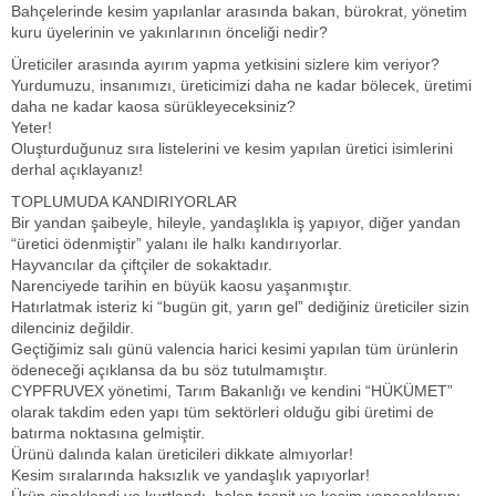
Bahçelerinde kesim yapılanlar arasında bakan, bürokrat, yönetim
kuru üyelerinin ve yakınlarının önceliği nedir?
Üreticiler arasında ayırım yapma yetkisini sizlere kim veriyor?
Yurdumuzu, insanımızı, üreticimizi daha ne kadar bölecek, üretimi
daha ne kadar kaosa sürükleyeceksiniz?
Yeter!
Oluşturduğunuz sıra listelerini ve kesim yapılan üretici isimlerini
derhal açıklayanız!
TOPLUMUDA KANDIRIYORLAR
Bir yandan şaibeyle, hileyle, yandaşlıkla iş yapıyor, diğer yandan
“üretici ödenmiştir” yalanı ile halkı kandırıyorlar.
Hayvancılar da çiftçiler de sokaktadır.
Narenciyede tarihin en büyük kaosu yaşanmıştır.
Hatırlatmak isteriz ki “bugün git, yarın gel” dediğiniz üreticiler sizin
dilenciniz değildir.
Geçtiğimiz salı günü valencia harici kesimi yapılan tüm ürünlerin
ödeneceği açıklansa da bu söz tutulmamıştır.
CYPFRUVEX yönetimi, Tarım Bakanlığı ve kendini “HÜKÜMET”
olarak takdim eden yapı tüm sektörleri olduğu gibi üretimi de
batırma noktasına gelmiştir.
Ürünü dalında kalan üreticileri dikkate almıyorlar!
Kesim sıralarında haksızlık ve yandaşlık yapıyorlar!