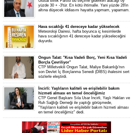
Ulusal Birlik Partisi bu seçime giderken alacağı oy
yüzde 30 + -3'tür. En kötü ihtimalle. Yani yüzde 28'in
altına düşecek iddiasını hayatta yapmam, yapamam.
Hava sıcaklığı 41 dereceye kadar yükselecek
Meteoroloji Dairesi, hafta boyunca iç kesimlerde
hava sıcaklığının 41 dereceye kadar yükseleceğini
duyurdu.
Ongun Talat: "Kısa Vadeli Borç, Yeni Kısa Vadeli
Borçla Çevriliyor"
CTP Milletvekili Ongun Talat, Maliye Bakanlığı'nın
son Devlet İç Borçlanma Senedi (DİBS) ihalesini sert
sözlerle eleştirdi.
İncirli: Yaşlıların kaliteli ve erişilebilir bakım
hizmeti alması en temel önceliğimiz
CTP Genel Başkanı Sıla Usar İncirli, Yaşlı Hakları ve
Ruh Sağlığı Derneği ile yaptığı görüşmede,
"Yaşlıların kaliteli ve erişilebilir bakım hizmeti alması
en temel önceliğimiz" dedi.