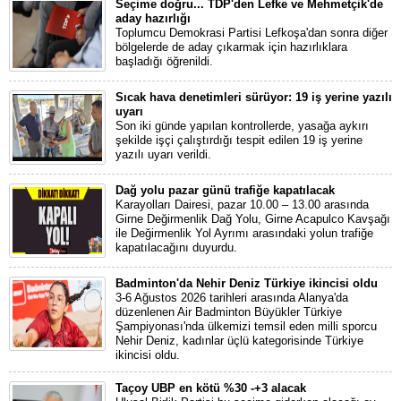
Seçime doğru... TDP'den Lefke ve Mehmetçik'de
aday hazırlığı
Toplumcu Demokrasi Partisi Lefkoşa'dan sonra diğer
bölgelerde de aday çıkarmak için hazırlıklara
başladığı öğrenildi.
Sıcak hava denetimleri sürüyor: 19 iş yerine yazılı
uyarı
Son iki günde yapılan kontrollerde, yasağa aykırı
şekilde işçi çalıştırdığı tespit edilen 19 iş yerine
yazılı uyarı verildi.
Dağ yolu pazar günü trafiğe kapatılacak
Karayolları Dairesi, pazar 10.00 – 13.00 arasında
Girne Değirmenlik Dağ Yolu, Girne Acapulco Kavşağı
ile Değirmenlik Yol Ayrımı arasındaki yolun trafiğe
kapatılacağını duyurdu.
Badminton'da Nehir Deniz Türkiye ikincisi oldu
3-6 Ağustos 2026 tarihleri arasında Alanya'da
düzenlenen Air Badminton Büyükler Türkiye
Şampiyonası'nda ülkemizi temsil eden milli sporcu
Nehir Deniz, kadınlar üçlü kategorisinde Türkiye
ikincisi oldu.
Taçoy UBP en kötü %30 -+3 alacak