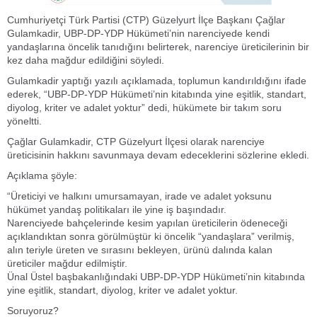
Cumhuriyetçi Türk Partisi (CTP) Güzelyurt İlçe Başkanı Çağlar
Gulamkadir, UBP-DP-YDP Hükümeti’nin narenciyede kendi
yandaşlarına öncelik tanıdığını belirterek, narenciye üreticilerinin bir
kez daha mağdur edildiğini söyledi.
Gulamkadir yaptığı yazılı açıklamada, toplumun kandırıldığını ifade
ederek, “UBP-DP-YDP Hükümeti’nin kitabında yine eşitlik, standart,
diyolog, kriter ve adalet yoktur” dedi, hükümete bir takım soru
yöneltti.
Çağlar Gulamkadir, CTP Güzelyurt İlçesi olarak narenciye
üreticisinin hakkını savunmaya devam edeceklerini sözlerine ekledi.
Açıklama şöyle:
“Üreticiyi ve halkını umursamayan, irade ve adalet yoksunu
hükümet yandaş politikaları ile yine iş başındadır.
Narenciyede bahçelerinde kesim yapılan üreticilerin ödeneceği
açıklandıktan sonra görülmüştür ki öncelik “yandaşlara” verilmiş,
alın teriyle üreten ve sırasını bekleyen, ürünü dalında kalan
üreticiler mağdur edilmiştir.
Ünal Üstel başbakanlığındaki UBP-DP-YDP Hükümeti’nin kitabında
yine eşitlik, standart, diyolog, kriter ve adalet yoktur.
Soruyoruz?