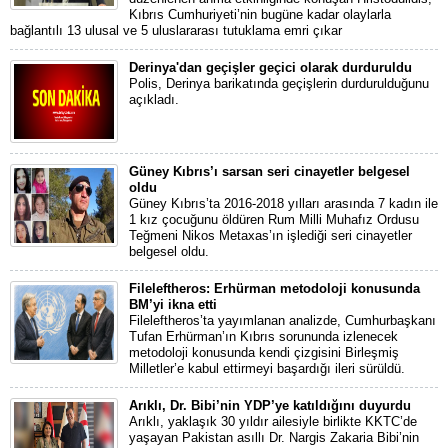
Kıbrıs Cumhuriyeti’nin bugüne kadar olaylarla
bağlantılı 13 ulusal ve 5 uluslararası tutuklama emri çıkar
Derinya'dan geçişler geçici olarak durduruldu
Polis, Derinya barikatında geçişlerin durdurulduğunu
açıkladı.
Güney Kıbrıs’ı sarsan seri cinayetler belgesel
oldu
Güney Kıbrıs’ta 2016-2018 yılları arasında 7 kadın ile
1 kız çocuğunu öldüren Rum Milli Muhafız Ordusu
Teğmeni Nikos Metaxas’ın işlediği seri cinayetler
belgesel oldu.
Fileleftheros: Erhürman metodoloji konusunda
BM’yi ikna etti
Fileleftheros’ta yayımlanan analizde, Cumhurbaşkanı
Tufan Erhürman’ın Kıbrıs sorununda izlenecek
metodoloji konusunda kendi çizgisini Birleşmiş
Milletler’e kabul ettirmeyi başardığı ileri sürüldü.
Arıklı, Dr. Bibi’nin YDP’ye katıldığını duyurdu
Arıklı, yaklaşık 30 yıldır ailesiyle birlikte KKTC’de
yaşayan Pakistan asıllı Dr. Nargis Zakaria Bibi’nin