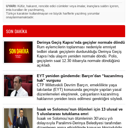
UYARI:
Küfür, hakaret, rencide edici cümleler veya imalar, inançlara saldırı içeren,
imla kuralları ile yazılmamış,
Türkçe karakter kullanılmayan ve büyük harflerle yazılmış yorumlar
onaylanmamaktadır.
SON DAKİKA
Derinya Geçiş Kapısı’nda geçişler normale döndü
Rum eylemcilerin toplanması nedeniyle emniyet
tedbiri olarak geçişlerin durdurulduğu Derinya Geçiş
Kapısı’nda ulaşım yeniden normale döndü. Polis,
geçişlerin saat 12.30 itibarıyla normale döndüğünü
açıkladı.
EYT yeniden gündemde: Barçın’dan “kazanılmış
hak” vurgusu
CTP Milletvekili Devrim Barçın, emeklilikte yaşa
takılanlar (EYT) konusunda geçmişte yapılan yasal
düzenlemeleri eleştirerek, çalışanların kazanılmış
haklarının yeniden tesis edilmesi gerektiğini söyledi.
İsaak ve Solomou’nun ölümleri için 13 ulusal ve
5 uluslararası tutuklama emri
İsaak ve Solomou’nun ölümlerinin 30’uncu yılı
dolayısıyla Paralimni-Derinya Belediyesi tarafından
düzenlenen anma etkinliğinde konuşan Hristodulidis,