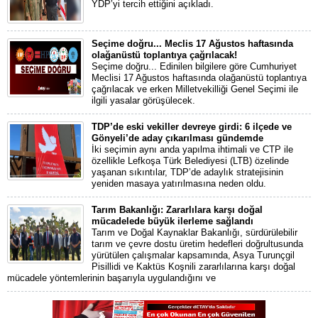
YDP’yi tercih ettiğini açıkladı.
Seçime doğru... Meclis 17 Ağustos haftasında
olağanüstü toplantıya çağrılacak!
Seçime doğru... Edinilen bilgilere göre Cumhuriyet
Meclisi 17 Ağustos haftasında olağanüstü toplantıya
çağrılacak ve erken Milletvekilliği Genel Seçimi ile
ilgili yasalar görüşülecek.
TDP’de eski vekiller devreye girdi: 6 ilçede ve
Gönyeli’de aday çıkarılması gündemde
İki seçimin aynı anda yapılma ihtimali ve CTP ile
özellikle Lefkoşa Türk Belediyesi (LTB) özelinde
yaşanan sıkıntılar, TDP’de adaylık stratejisinin
yeniden masaya yatırılmasına neden oldu.
Tarım Bakanlığı: Zararlılara karşı doğal
mücadelede büyük ilerleme sağlandı
Tarım ve Doğal Kaynaklar Bakanlığı, sürdürülebilir
tarım ve çevre dostu üretim hedefleri doğrultusunda
yürütülen çalışmalar kapsamında, Asya Turunçgil
Pisillidi ve Kaktüs Koşnili zararlılarına karşı doğal
mücadele yöntemlerinin başarıyla uygulandığını ve