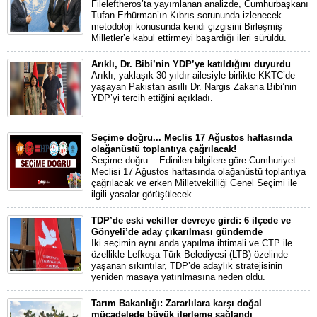
Fileleftheros’ta yayımlanan analizde, Cumhurbaşkanı
Tufan Erhürman’ın Kıbrıs sorununda izlenecek
metodoloji konusunda kendi çizgisini Birleşmiş
Milletler’e kabul ettirmeyi başardığı ileri sürüldü.
Arıklı, Dr. Bibi’nin YDP’ye katıldığını duyurdu
Arıklı, yaklaşık 30 yıldır ailesiyle birlikte KKTC’de
yaşayan Pakistan asıllı Dr. Nargis Zakaria Bibi’nin
YDP’yi tercih ettiğini açıkladı.
Seçime doğru... Meclis 17 Ağustos haftasında
olağanüstü toplantıya çağrılacak!
Seçime doğru... Edinilen bilgilere göre Cumhuriyet
Meclisi 17 Ağustos haftasında olağanüstü toplantıya
çağrılacak ve erken Milletvekilliği Genel Seçimi ile
ilgili yasalar görüşülecek.
TDP’de eski vekiller devreye girdi: 6 ilçede ve
Gönyeli’de aday çıkarılması gündemde
İki seçimin aynı anda yapılma ihtimali ve CTP ile
özellikle Lefkoşa Türk Belediyesi (LTB) özelinde
yaşanan sıkıntılar, TDP’de adaylık stratejisinin
yeniden masaya yatırılmasına neden oldu.
Tarım Bakanlığı: Zararlılara karşı doğal
mücadelede büyük ilerleme sağlandı