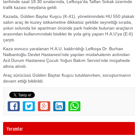
tarihinde saat 18.30 sıralarında, Lefkoşa'da Taflan Sokak üzerinde
trafik kazası meydana geldi.
Kazada, Gülden Baytar Kuşcu (K-41), yönetimindeki HU 550 plakalı
salon araç ile kuzey istikametine dikkatsiz şekilde seyrettiği sırada,
yolun solunda bir apartman önünde park halinde bulunan araçların
arasından kullanımındaki bisiklet ile yola giriş yapan H.A.U'ya (E-6)
çarptı.
Kaza sonucu yaralanan H.A.U, kaldırıldığı Lefkoşa Dr. Burhan
Nalbantoğlu Devlet Hastanesi'nde yapılan müdahalenin ardından
Acil Durum Hastanesi Çocuk Yoğun Bakım Servisi'nde müşahede
altına alındı.
Araç sürücüsü Gülden Baytar Kuşcu tutuklanırken, soruşturmanın
devam ettiği bildirildi.
Yorumlar