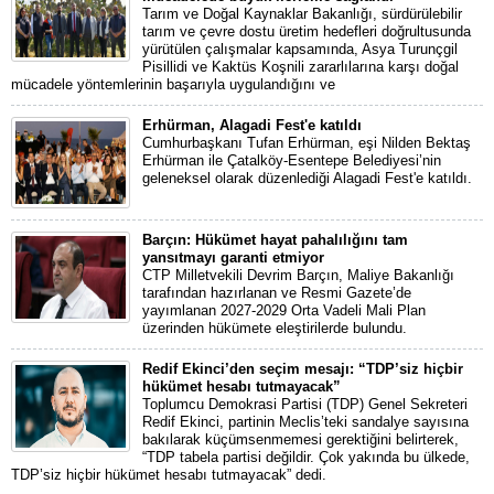
Tarım ve Doğal Kaynaklar Bakanlığı, sürdürülebilir
tarım ve çevre dostu üretim hedefleri doğrultusunda
yürütülen çalışmalar kapsamında, Asya Turunçgil
Pisillidi ve Kaktüs Koşnili zararlılarına karşı doğal
mücadele yöntemlerinin başarıyla uygulandığını ve
Erhürman, Alagadi Fest'e katıldı
Cumhurbaşkanı Tufan Erhürman, eşi Nilden Bektaş
Erhürman ile Çatalköy-Esentepe Belediyesi’nin
geleneksel olarak düzenlediği Alagadi Fest'e katıldı.
Barçın: Hükümet hayat pahalılığını tam
yansıtmayı garanti etmiyor
CTP Milletvekili Devrim Barçın, Maliye Bakanlığı
tarafından hazırlanan ve Resmi Gazete’de
yayımlanan 2027-2029 Orta Vadeli Mali Plan
üzerinden hükümete eleştirilerde bulundu.
Redif Ekinci’den seçim mesajı: “TDP’siz hiçbir
hükümet hesabı tutmayacak”
Toplumcu Demokrasi Partisi (TDP) Genel Sekreteri
Redif Ekinci, partinin Meclis’teki sandalye sayısına
bakılarak küçümsenmemesi gerektiğini belirterek,
“TDP tabela partisi değildir. Çok yakında bu ülkede,
TDP’siz hiçbir hükümet hesabı tutmayacak” dedi.