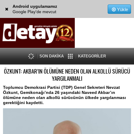
Android uygulamamız
Yükle
Google Play'de mevcut
SON DAKİKA
KATEGORİLER
ÖZKUNT: AKBAR’IN ÖLÜMÜNE NEDEN OLAN ALKOLLÜ SÜRÜCÜ
YARGILANMALI
Toplumcu Demokrasi Partisi (TDP) Genel Sekreteri Nevzat
Özkunt, Gemikonağı’nda 26 yaşındaki Naveed Akbar’ın
ölümüne neden olan alkollü sürücünün ülkede yargılanması
gerektiğini kaydetti.