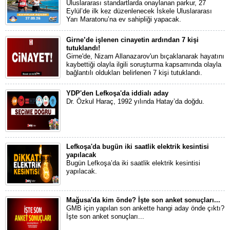
Uluslararası standartlarda onaylanan parkur, 27
Eylül’de ilk kez düzenlenecek İskele Uluslararası
Yarı Maratonu’na ev sahipliği yapacak.
Girne’de işlenen cinayetin ardından 7 kişi
tutuklandı!
Girne'de, Nizam Allanazarov'un bıçaklanarak hayatını
kaybettiği olayla ilgili soruşturma kapsamında olayla
bağlantılı oldukları belirlenen 7 kişi tutuklandı.
YDP'den Lefkoşa'da iddialı aday
Dr. Özkul Haraç, 1992 yılında Hatay’da doğdu.
Lefkoşa'da bugün iki saatlik elektrik kesintisi
yapılacak
Bugün Lefkoşa’da iki saatlik elektrik kesintisi
yapılacak.
Mağusa'da kim önde? İşte son anket sonuçları...
GMB için yapılan son ankette hangi aday önde çıktı?
İşte son anket sonuçları...