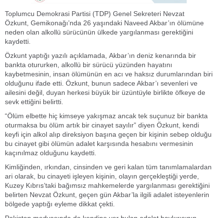
Toplumcu Demokrasi Partisi (TDP) Genel Sekreteri Nevzat
Özkunt, Gemikonağı’nda 26 yaşındaki Naveed Akbar’ın ölümüne
neden olan alkollü sürücünün ülkede yargılanması gerektiğini
kaydetti.
Özkunt yaptığı yazılı açıklamada, Akbar’ın deniz kenarında bir
bankta otururken, alkollü bir sürücü yüzünden hayatını
kaybetmesinin, insan ölümünün en acı ve haksız durumlarından biri
olduğunu ifade etti. Özkunt, bunun sadece Akbar’ı sevenleri ve
ailesini değil, duyan herkesi büyük bir üzüntüyle birlikte öfkeye de
sevk ettiğini belirtti.
“Ölüm elbette hiç kimseye yakışmaz ancak tek suçunuz bir bankta
oturmaksa bu ölüm artık bir cinayet sayılır” diyen Özkunt, kendi
keyfi için alkol alıp direksiyon başına geçen bir kişinin sebep olduğu
bu cinayet gibi ölümün adalet karşısında hesabını vermesinin
kaçınılmaz olduğunu kaydetti.
Kimliğinden, ırkından, cinsinden ve geri kalan tüm tanımlamalardan
ari olarak, bu cinayeti işleyen kişinin, olayın gerçekleştiği yerde,
Kuzey Kıbrıs’taki bağımsız mahkemelerde yargılanması gerektiğini
belirten Nevzat Özkunt, geçen gün Akbar’la ilgili adalet isteyenlerin
bölgede yaptığı eyleme dikkat çekti.