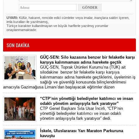
UYARI:
Küfür, hakaret, rencide edici cümleler veya imalar, inançlara saldırı içeren,
imla kuralları ile yazılmamış,
Türkçe karakter kullanılmayan ve büyük harflerle yazılmış yorumlar
onaylanmamaktadır.
SON DAKİKA
GÜÇ-SEN: Silo kazasına benzer bir felaketle karşı
karşıya kalınmaması adına harekete geçtik
GÜÇ-SEN, Toprak Ürünleri Kurumu’na (TÜK) ait
silodakine benzer bir felaketle karşı karşıya
kalınmaması adına harekete geçtiklerini, üyelerinin iş
sağlığı ve güvenliği konusunda bilinçlendirilmesi
amacıyla Gazimağusa Limanı’dan başlayacak eğitimler düzen
“CTP’nin yönettiği belediyeler katılımcı ve insan
odaklı yönetim anlayışıyla fark yaratıyor”
CTP Genel Başkanı Sıla Usar İncirli, “CTP’nin
yönettiği belediyeler katılımcı ve insan odaklı
yönetim anlayışıyla fark yaratıyor” dedi.
İskele, Uluslararası Yarı Maraton Parkuruna
kavuştu