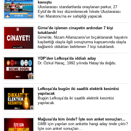
kavuştu
Uluslararası standartlarda onaylanan parkur, 27
Eylül’de ilk kez düzenlenecek İskele Uluslararası
Yarı Maratonu’na ev sahipliği yapacak.
Girne’de işlenen cinayetin ardından 7 kişi
tutuklandı!
Girne'de, Nizam Allanazarov'un bıçaklanarak hayatını
kaybettiği olayla ilgili soruşturma kapsamında olayla
bağlantılı oldukları belirlenen 7 kişi tutuklandı.
YDP'den Lefkoşa'da iddialı aday
Dr. Özkul Haraç, 1992 yılında Hatay’da doğdu.
Lefkoşa'da bugün iki saatlik elektrik kesintisi
yapılacak
Bugün Lefkoşa’da iki saatlik elektrik kesintisi
yapılacak.
Mağusa'da kim önde? İşte son anket sonuçları...
GMB için yapılan son ankette hangi aday önde çıktı?
İşte son anket sonuçları...