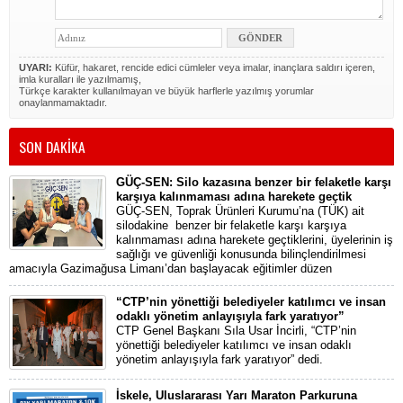
UYARI:
Küfür, hakaret, rencide edici cümleler veya imalar, inançlara saldırı içeren,
imla kuralları ile yazılmamış,
Türkçe karakter kullanılmayan ve büyük harflerle yazılmış yorumlar
onaylanmamaktadır.
SON DAKİKA
GÜÇ-SEN: Silo kazasına benzer bir felaketle karşı
karşıya kalınmaması adına harekete geçtik
GÜÇ-SEN, Toprak Ürünleri Kurumu’na (TÜK) ait
silodakine benzer bir felaketle karşı karşıya
kalınmaması adına harekete geçtiklerini, üyelerinin iş
sağlığı ve güvenliği konusunda bilinçlendirilmesi
amacıyla Gazimağusa Limanı’dan başlayacak eğitimler düzen
“CTP’nin yönettiği belediyeler katılımcı ve insan
odaklı yönetim anlayışıyla fark yaratıyor”
CTP Genel Başkanı Sıla Usar İncirli, “CTP’nin
yönettiği belediyeler katılımcı ve insan odaklı
yönetim anlayışıyla fark yaratıyor” dedi.
İskele, Uluslararası Yarı Maraton Parkuruna