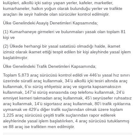
kulüpleri, alkollü içki satışı yapan yerler, kafeler, marketler,
kumarhaneler, halkın yoğun olarak bulunduğu yerler ve trafikte
araçları ile seyir halinde olan sürücüler kontrol edilmiştir.
Ülke Genelindeki Asayiş Denetimleri Kapsamında;
(1) Kumarhaneye girmeleri ve bulunmaları yasak olan toplam 81
kişi ve
(2) Ülkede herhangi bir yasal satatüsü olmadığı halde, ikamet
izinsiz olarak ikamet ettiği tespit edilen bir kişi aleyhinde yasal işlem
başlatılmıştır.
Ülke Genelindeki Trafik Denetimleri Kapsamında;
Toplam 5,873 araç sürücüsü kontrol edildi ve 446’sı yasal hız sınırı
üzerinde süratli araç kullanmak, 34’ü alkollü içki tesiri altında araç
kullanmak, 6’sı sürüş ehliyetsiz araç ve sigorta kapsamaksızın
kullanmak, 147’si sürüş esnasında cep telefonu kullanmak, 24’ü
emniyet kemeri takmadan araç kullanmak, 45’i seyrüsefer ruhsatsız
araç kullanmak, 14’ü sigortasız araç kullanmak, 80’i trafik ışıklarına
uymamak ve 429’u diğer trafik suçlarından olmak üzere toplam
1,225 araç sürücüsü çeşitli trafik suçlarından rapor edilerek
aleyhlerinde yasal işlem başlatılırken, 4 araç sürücüsü tutuklanmış
ve 88 araç ise trafikten men edilmiştir.