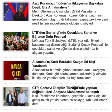
Aziz Korkmaz: “Kıbrıs’ın Hikâyesini Başkaları
Değil, Biz Anlatmalıyız”
Merit Otelleri ve Casinoları Dijital Pazarlama
Direktörü Aziz Korkmaz, Kuzey Kıbrıs turizminin
geleceğinin ulaşım, dijitalleşme, yapay zekâ ve yeni
nesil turizm modellerinde olduğunu söyledi.
LTB’den Surlariçi’nde Çocuklara Sanat ve
Eğlence Dolu Festival
Lefkoşa Türk Belediyesi (LTB), yaz etkinlikleri
kapsamında düzenlediği Surlariçi Çocuk Festivali ile
çocuklara sanat ve eğlence dolu unutulmaz bir
akşam yaşattı.
Alsancak'ta Kırık Bardaklı Kavga: İki Kişi
Yaralandı
Alsancak'ta bir evde çıkan tartışma kanlı kavgaya
dönüştü. Kırık içki bardaklarının kullanıldığı olayda
iki kişi de yaralanırken, bir kişi tutuklandı.
CTP, Cezaevi Disiplin Tüzüğü’nde yapılan
değişiklikleri Anayasa Mahkemesi’ne taşıdı
Kişi, ''Mahkeme kararlarını geçersiz kılacak ölçüde
geniş takdir yetkisi veren bu anlayış kabul edilemez''
dedi.