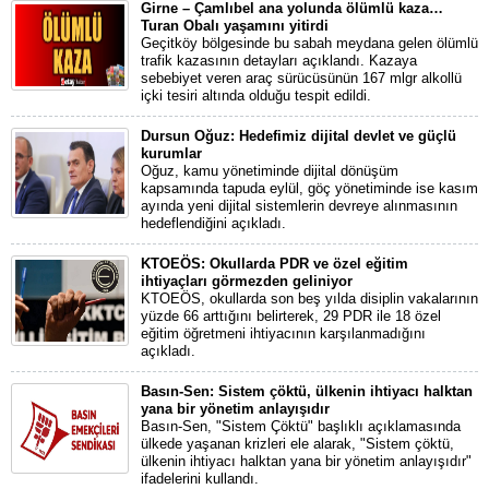
Girne – Çamlıbel ana yolunda ölümlü kaza…
Turan Obalı yaşamını yitirdi
Geçitköy bölgesinde bu sabah meydana gelen ölümlü
trafik kazasının detayları açıklandı. Kazaya
sebebiyet veren araç sürücüsünün 167 mlgr alkollü
içki tesiri altında olduğu tespit edildi.
Dursun Oğuz: Hedefimiz dijital devlet ve güçlü
kurumlar
Oğuz, kamu yönetiminde dijital dönüşüm
kapsamında tapuda eylül, göç yönetiminde ise kasım
ayında yeni dijital sistemlerin devreye alınmasının
hedeflendiğini açıkladı.
KTOEÖS: Okullarda PDR ve özel eğitim
ihtiyaçları görmezden geliniyor
KTOEÖS, okullarda son beş yılda disiplin vakalarının
yüzde 66 arttığını belirterek, 29 PDR ile 18 özel
eğitim öğretmeni ihtiyacının karşılanmadığını
açıkladı.
Basın-Sen: Sistem çöktü, ülkenin ihtiyacı halktan
yana bir yönetim anlayışıdır
Basın-Sen, "Sistem Çöktü" başlıklı açıklamasında
ülkede yaşanan krizleri ele alarak, "Sistem çöktü,
ülkenin ihtiyacı halktan yana bir yönetim anlayışıdır"
ifadelerini kullandı.