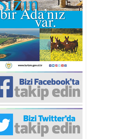
iz TUNCEL
öz göre göre…
ner ULUTAŞ
şallah St. Lois ile Hakkaido
ası gibi olmayız !...
i KİŞMİR
IRSAT VE KORKU
rgut ÇALICI
i Lakırdı da benden!
d. Doç. Ercan HOŞKARA
atırım Yapmazsan Var Olamazsın:
edefteki Kurum Kıb-Tek
na Sarro
şıma gelen skandal olayı