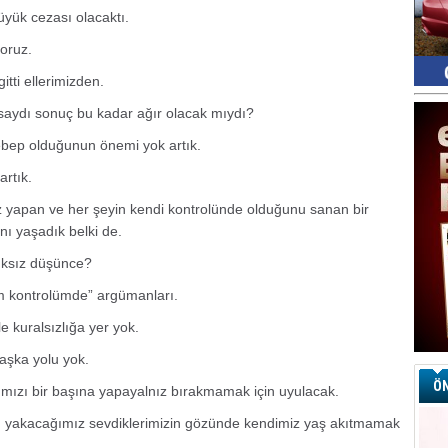
yük cezası olacaktı.
yoruz.
itti ellerimizden.
olsaydı sonuç bu kadar ağır olacak mıydı?
ebep olduğunun önemi yok artık.
artık.
z yapan ve her şeyin kendi kontrolünde olduğunu sanan bir
ı yaşadık belki de.
ksız düşünce?
m kontrolümde” argümanları.
e kuralsızlığa yer yok.
aşka yolu yok.
ÖN
rımızı bir başına yapayalnız bırakmamak için uyulacak.
yı yakacağımız sevdiklerimizin gözünde kendimiz yaş akıtmamak