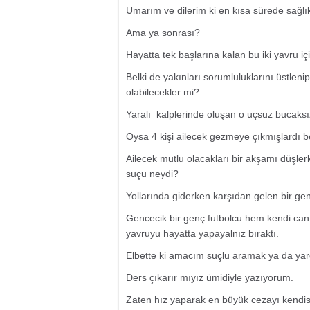
Umarım ve dilerim ki en kısa sürede sağlı
Ama ya sonrası?
Hayatta tek başlarına kalan bu iki yavru 
Belki de yakınları sorumluluklarını üstlen
olabilecekler mi?
Yaralı kalplerinde oluşan o uçsuz bucaksı
Oysa 4 kişi ailecek gezmeye çıkmışlardı be
Ailecek mutlu olacakları bir akşamı düşle
suçu neydi?
Yollarında giderken karşıdan gelen bir gen
Gencecik bir genç futbolcu hem kendi canı
yavruyu hayatta yapayalnız bıraktı.
Elbette ki amacım suçlu aramak ya da ya
Ders çıkarır mıyız ümidiyle yazıyorum.
Zaten hız yaparak en büyük cezayı kendisi