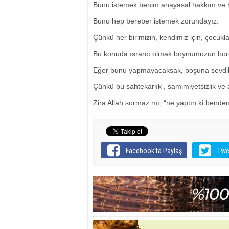
Bunu istemek benim anayasal hakkım ve 
Bunu hep bereber istemek zorundayız.
Çünkü her birimizin, kendimiz için, çocukl
Bu konuda ısrarcı olmak boynumuzun bor
Eğer bunu yapmayacaksak, boşuna sevdikle
Çünkü bu sahtekarlık , samimiyetsizlik ve 
Zira Allah sormaz mı, “ne yaptın ki benden
Facebook'ta Paylaş
Twe