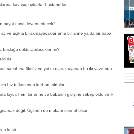
klarına kavuşup çıkarlar hastaneden.
için hayat nasıl devam edecek?
ip aç ve açıkta bırakmayacaklar ama bir anne ya da bir baba
z boşluğu doldurabilecekler mi?
lki de.
rken sabahına öksüz ve yetim olarak uyanan bu iki yavrunun
cin hız tutkusunun kurbanı oldular.
na kıydı, hem bir anne ve babanın gidişine sebep oldu ve iki
rgılamak değil. Üçünün de mekanı cennet olsun.
ne kesti.