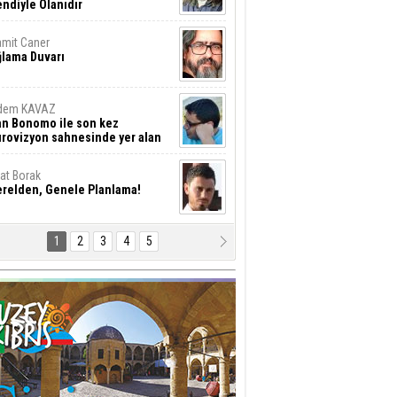
ndiyle Olanıdır
mit Caner
ğlama Duvarı
dem KAVAZ
an Bonomo ile son kez
rovizyon sahnesinde yer alan
rkiye 10 yıl aradan sonra
eniden yarışmaya dönecek mi?
rat Borak
erelden, Genele Planlama!
1
2
3
4
5
rkut YILMABAŞAR
yrak tartışmaları ve ihalesiz
ler!
if Alasya
015 SONRASI VE AKINCI.
tma Baysal
URLAR İÇİ’NDE KOLAYDIR ÖLMEK