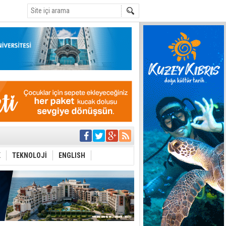
C
yor
azırlığı
K
TEKNOLOJİ
ENGLISH
Çevriliyor"
alması en temel
 Anlatmalıyız”
 Festival