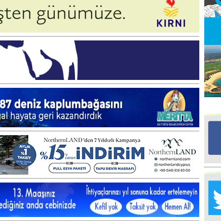
Ed
G
Ta
İn
Ad
Al
F
Tu
İk
Yr
Y
H
Ra
Ba