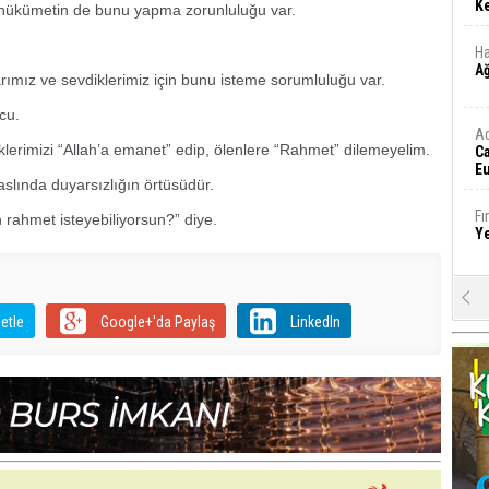
Ke
hükümetin de bunu yapma zorunluluğu var.
Ha
A
arımız ve sevdiklerimiz için bunu isteme sorumluluğu var.
cu.
A
rimizi “Allah’a emanet” edip, ölenlere “Rahmet” dilemeyelim.
C
Eu
aslında duyarsızlığın örtüsüdür.
Tü
y
Fı
 rahmet isteyebiliyorsun?” diye.
Y
E
Ba
etle
Google+'da Paylaş
LinkedIn
iş
Ar
2
Fa
S