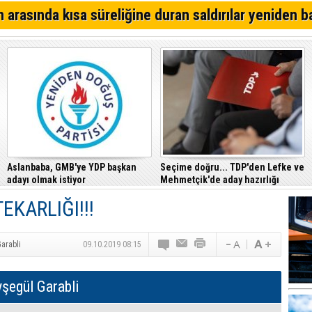
Alsancak'ta Kırık Bardaklı Kavga: İki Kişi Yaralandı
 arasında kısa süreliğine duran saldırılar yeniden b
CTP, Cezaevi Disiplin Tüzüğü’nde yapılan değişiklikler
Mahkemesi’ne taşıdı
Girne – Çamlıbel ana yolunda ölümlü kaza… Turan Obalı 
Aslanbaba, GMB'ye YDP başkan
Seçime doğru... TDP'den Lefke ve
adayı olmak istiyor
Mehmetçik'de aday hazırlığı
KARLIĞI!!!
arabli
09.10.2019 08:15
şegül Garabli