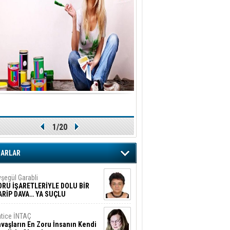
1/20
ZARLAR
şegül Garabli
ORU İŞARETLERİYLE DOLU BİR
ARİP DAVA… YA SUÇLU
EĞİLSE???
tice İNTAÇ
vaşların En Zoru İnsanın Kendi