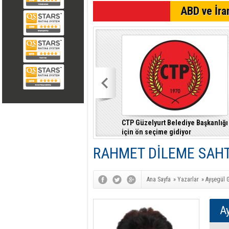
SON DAKİKA
ABD ve İran
CTP Güzelyurt Belediye Başkanlığı
için ön seçime gidiyor
RAHMET DİLEME SAHTE
Ana Sayfa
»
Yazarlar
»
Ayşegül G
Ay