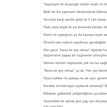
Yaşasaydı da duyacağı vicdan azabı en bü
Belki de hız yapmadı rahatsızlandı bilemi
Sonuçta karşı şeride geçti ve 3 can kayıp g
Öyle veya böyle iki yol arasında bariyer 
Kimin ne yaptığının ya da kazaya neyin s
Önemli olan nelerin yapılması gerektiğidir 
Dün gece “bana bir şey olmaz” diyerek hı
düşüncenin yapay bir özgüvenin sonuçların
Hemen hemen hepimizde yok mu bu sağlı
“Bana bir şey olmaz” ya da “Her şey beni
Oysa trafikte ne şakaya ne de aşırı güvenl
Kurallar konulmuşsa uyulacak arkadaş!! B
Elbebek, gülbebek yetiştirdiğimiz çocukla
Gözündeki bir damla göz yaşı için dünya
için uyacağız.