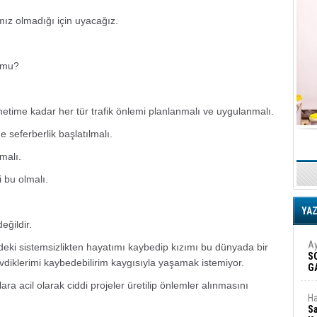
ız olmadığı için uyacağız.
k mu?
netime kadar her tür trafik önlemi planlanmalı ve uygulanmalı.
e seferberlik başlatılmalı.
malı.
 bu olmalı.
YA
eğildir.
Ay
ndeki sistemsizlikten hayatımı kaybedip kızımı bu dünyada bir
S
diklerimi kaybedebilirim kaygısıyla yaşamak istemiyor.
G
D
a acil olarak ciddi projeler üretilip önlemler alınmasını
Ha
Sa