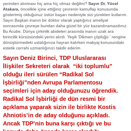
yerinden alınması hiç ama hiç olmaz değilmi?
Sayın Dr. Yücel
Atakara,
öncelikle içine ettiğiniz çevrenin kamuflajı konusunda
göstertmiş olduğunuz üstün başarı nedeniyle sizi yürekten kutlarım.
Sayın Başkan inanın bir doktor olarak yaptığınız ameliyat
sonrasında çevreye bundan daha güzel bir yüz kazandıramazdınız.
Bu Acube, Dünya çirkinlik abideleri arasında inanın uzak ara
birincilik kürsüsündeki yerini alırdı. Yeşili ‘Dikmen çöplüğü ‘ rengine
dönüştürmedeki ustalığınıza hayran kalırken makyaj konusundaki
estetik cerrahi uzmanlığınızı takdir ederim.
Sayın Deniz Birinci, TDP Uluslararası
İlişkiler Sekreteri olarak “iki toplumlu”
olduğu ileri sürülen “Radikal Sol
İşbirliği”nden Avrupa Parlamentosu
seçimleri için aday olduğunuzu öğrendik.
Radikal Sol İşbirliği de dün resmi bir
açıklama yaparak sizin ile birlikte Kostis
Ahniotis’in de aday olduğunu açıkladı.
Ancak TDP’nin buna karşı çıktığı ve bu