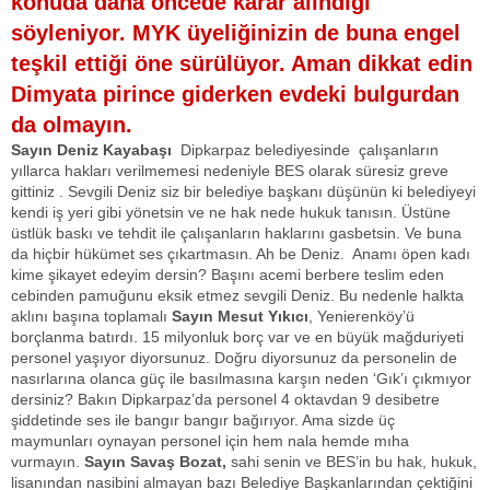
konuda daha öncede karar alındığı
söyleniyor. MYK üyeliğinizin de buna engel
teşkil ettiği öne sürülüyor. Aman dikkat edin
Dimyata pirince giderken evdeki bulgurdan
da olmayın.
Sayın Deniz Kayabaşı
Dipkarpaz belediyesinde çalışanların
yıllarca hakları verilmemesi nedeniyle BES olarak süresiz greve
gittiniz . Sevgili Deniz siz bir belediye başkanı düşünün ki belediyeyi
kendi iş yeri gibi yönetsin ve ne hak nede hukuk tanısın. Üstüne
üstlük baskı ve tehdit ile çalışanların haklarını gasbetsin. Ve buna
da hiçbir hükümet ses çıkartmasın. Ah be Deniz. Anamı öpen kadı
kime şikayet edeyim dersin? Başını acemi berbere teslim eden
cebinden pamuğunu eksik etmez sevgili Deniz. Bu nedenle halkta
aklını başına toplamalı
Sayın Mesut Yıkıcı
, Yenierenköy’ü
borçlanma batırdı. 15 milyonluk borç var ve en büyük mağduriyeti
personel yaşıyor diyorsunuz. Doğru diyorsunuz da personelin de
nasırlarına olanca güç ile basılmasına karşın neden ‘Gık’ı çıkmıyor
dersiniz? Bakın Dipkarpaz’da personel 4 oktavdan 9 desibetre
şiddetinde ses ile bangır bangır bağırıyor. Ama sizde üç
maymunları oynayan personel için hem nala hemde mıha
vurmayın.
Sayın Savaş Bozat,
sahi senin ve BES’in bu hak, hukuk,
lisanından nasibini almayan bazı Belediye Başkanlarından çektiğini