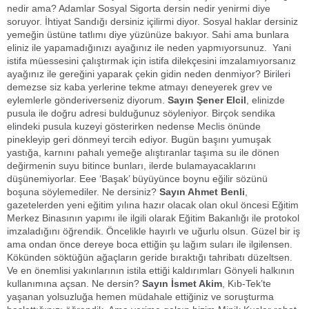
nedir ama? Adamlar Sosyal Sigorta dersin nedir yenirmi diye
soruyor. İhtiyat Sandığı dersiniz içilirmi diyor. Sosyal haklar dersiniz
yemeğin üstüne tatlımı diye yüzünüze bakıyor. Sahi ama bunlara
eliniz ile yapamadığınızı ayağınız ile neden yapmıyorsunuz. Yani
istifa müessesini çalıştırmak için istifa dilekçesini imzalamıyorsanız
ayağınız ile gereğini yaparak çekin gidin neden denmiyor? Birileri
demezse siz kaba yerlerine tekme atmayı deneyerek grev ve
eylemlerle gönderiverseniz diyorum.
Sayın Şener Elcil
, elinizde
pusula ile doğru adresi bulduğunuz söyleniyor. Birçok sendika
elindeki pusula kuzeyi gösterirken nedense Meclis önünde
pinekleyip geri dönmeyi tercih ediyor. Bugün başını yumuşak
yastığa, karnını pahalı yemeğe alıştıranlar taşıma su ile dönen
değirmenin suyu bitince bunları, ilerde bulamayacaklarını
düşünemiyorlar. Eee ‘Başak’ büyüyünce boynu eğilir sözünü
boşuna söylemediler. Ne dersiniz?
Sayın Ahmet Benli
,
gazetelerden yeni eğitim yılına hazır olacak olan okul öncesi Eğitim
Merkez Binasının yapımı ile ilgili olarak Eğitim Bakanlığı ile protokol
imzaladığını öğrendik. Öncelikle hayırlı ve uğurlu olsun. Güzel bir iş
ama ondan önce dereye boca ettiğin şu lağım suları ile ilgilensen.
Kökünden söktüğün ağaçların geride bıraktığı tahribatı düzeltsen.
Ve en önemlisi yakınlarının istila ettiği kaldırımları Gönyeli halkının
kullanımına açsan. Ne dersin?
Sayın İsmet Akim
, Kıb-Tek’te
yaşanan yolsuzluğa hemen müdahale ettiğiniz ve soruşturma