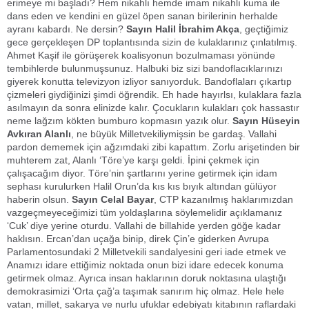
erimeye mi başladı? Hem nikahlı hemde imam nikahlı kuma ile
dans eden ve kendini en güzel öpen sanan birilerinin herhalde
ayranı kabardı. Ne dersin?
Sayın Halil İbrahim Akça
, geçtiğimiz
gece gerçekleşen DP toplantısında sizin de kulaklarınız çınlatılmış.
Ahmet Kaşif ile görüşerek koalisyonun bozulmaması yönünde
tembihlerde bulunmuşsunuz. Halbuki biz sizi bandoflacıklarınızı
giyerek konutta televizyon izliyor sanıyorduk. Bandoflaları çıkartıp
çizmeleri giydiğinizi şimdi öğrendik. Eh hade hayırlsı, kulaklara fazla
asılmayın da sonra elinizde kalır. Çocukların kulakları çok hassastır
neme lağzım kökten bumburo kopmasın yazık olur.
Sayın Hüseyin
Avkıran Alanlı
, ne büyük Milletvekiliymişsin be gardaş. Vallahi
pardon dememek için ağzımdaki zibi kapattım. Zorlu arişetinden bir
muhterem zat, Alanlı ‘Töre’ye karşı geldi. İpini çekmek için
çalışacağım diyor. Töre’nin şartlarını yerine getirmek için idam
sephası kurulurken Halil Orun’da kıs kıs bıyık altından gülüyor
haberin olsun.
Sayın Celal Bayar
, CTP kazanılmış haklarımızdan
vazgeçmeyeceğimizi tüm yoldaşlarına söylemelidir açıklamanız
‘Cuk’ diye yerine oturdu. Vallahi de billahide yerden göğe kadar
haklısın. Ercan’dan uçağa binip, direk Çin’e giderken Avrupa
Parlamentosundaki 2 Milletvekili sandalyesini geri iade etmek ve
Anamızı idare ettiğimiz noktada onun bizi idare edecek konuma
getirmek olmaz. Ayrıca insan haklarının doruk noktasına ulaştığı
demokrasimizi ‘Orta çağ’a taşımak sanırım hiç olmaz. Hele hele
vatan, millet, sakarya ve nurlu ufuklar edebiyatı kitabının raflardaki