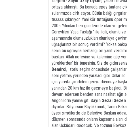
Değilmi?
Sayın Özay Öykün
, yasak bir av
ortaya atılmıştı. Bu konuda epey tantana çık
sularımızda cirit atıyor. Bütün balığı gırgırl
tısssss çıkmıyor. Yani kör tuttuğunu öper 
2005 Yılından beri gündemde olan ve gelen 
Görevlileri Yasa Taslağı " ile ilgili, olumlu
aşamasında olumsuzlukları olumluya çevirmek
uğraşlarınız bir sonuç verdimi? Yoksa bak
senin bu uğraşına herhangi bir yanıt verdimi
başkan. Allah nefesine ve kalemine güç ver
yüreklerden’ bir tanesisin. Siz de giderse
Demirci
, zorlu seçim öncesinde çalışanlar i
seni yetmiş yerinden yaraladı gibi. Onlar ile
için yarışta şimdiden geriye düşmeye başla
yanından 20 km hız ile geçmeye başladı. B
devam edersen benden sana nasihat ağır ağı
Angonilerin yanına git.
Sayın Sezai Sezen
diyorlar. Biliyorsun Büyükkonuk, Tarım Bak
üyesi şimdilerde de Belediye Başkan adayı.
düşmen sonrasında onların kapsama alanı dı
alan Üsküdar’ı geçecek. Ve tozunu Beykoz 