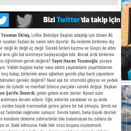
 Teoman Oktay,
Lefke Belediye Başkan adaylığı için dönen Ali
 oyunları fazlası ile canını sıktı diyorlar. Bu nedenle birilerine diş
 değil iki değil üç değil. Sürekli birileri kazma ve Guspo ile altını
 arısı gibi bal üretmeye başlayacağını bilir. Ancak artık birilerine
ğunu öğretmen gerek değimli?
Sayın Hasan Tosunoğlu
, yuvaya
yor. Vallahi bugüne kadar sana sıkıntı yaşatanların yaşattıklarının
boş bulup, birilerinin anası ağlarken geride play back yapanların
bilmeleri gerekir değimli? Nasıl aşk bir otomobil gibiyse ve yedek
ları da öyledir ve menfaat bitince parçaları sürekli değişir. Başkan
yın Şerife Ünverdi
, gelen gideni aratır derler. Aynen sizin
izi aratmaya devam ediyor. Oğlu askerde yaralanan ve şu anda
 sizden büyük memnunluk getire getire bir hal olmuştu. Şimdi ise
hicaz faslından nağmeler sunuyor. Sevda hanım, bana büyük destek
en kendisini dinleme zahmetinde bile bulunmayan bu zatlara da
ize at. Balık bilmezse Halik bilir sözü boşuna söylenmedi.