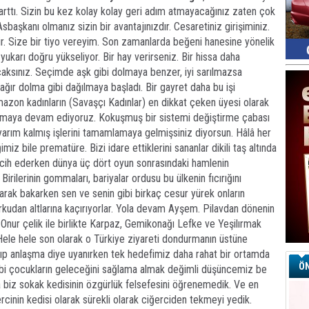
on arttı. Sizin bu kez kolay kolay geri adım atmayacağınız zaten çok
başkanı olmanız sizin bir avantajınızdır. Cesaretiniz girişiminiz.
. Size bir tiyo vereyim. Son zamanlarda beğeni hanesine yönelik
 yukarı doğru yükseliyor. Bir hay verirseniz. Bir hissa daha
caksınız. Seçimde aşk gibi dolmaya benzer, iyi sarılmazsa
r ağır dolma gibi dağılmaya başladı. Bir gayret daha bu işi
mazon kadınların (Savaşçı Kadınlar) en dikkat çeken üyesi olarak
okumaya devam ediyoruz. Kokuşmuş bir sistemi değiştirme çabası
yarım kalmış işlerini tamamlamaya gelmişsiniz diyorsun. Hâlâ her
miz bile prematüre. Bizi idare ettiklerini sananlar dikili taş altında
ercih ederken dünya üç dört oyun sonrasındaki hamlenin
irilerinin gommaları, bariyalar ordusu bu ülkenin fıcırığını
arak bakarken sen ve senin gibi birkaç cesur yürek onların
orkudan altlarına kaçırıyorlar. Yola devam Ayşem. Pilavdan dönenin
, Onur çelik ile birlikte Karpaz, Gemikonağı Lefke ve Yeşilırmak
ele hele son olarak o Türkiye ziyareti dondurmanın üstüne
p anlaşma diye uyanırken tek hedefimiz daha rahat bir ortamda
ÖN
i çocukların geleceğini sağlama almak değimli düşüncemiz be
 biz sokak kedisinin özgürlük felsefesini öğrenemedik. Ve en
cinin kedisi olarak sürekli olarak ciğerciden tekmeyi yedik.