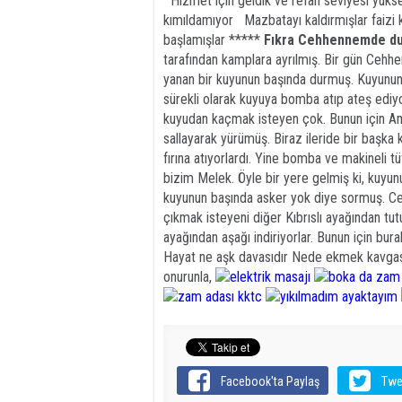
Hizmet için geldik ve refah seviyesi yükseld
kımıldamıyor Mazbatayı kaldırmışlar faizi kon
başlamışlar *****
Fıkra
Cehhennemde d
tarafından kamplara ayrılmış. Bir gün Cehhenn
yanan bir kuyunun başında durmuş. Kuyunun 
sürekli olarak kuyuya bomba atıp ateş ediyo
kuyudan kaçmak isteyen çok. Bunun için Ame
sallayarak yürümüş. Biraz ileride bir başka
fırına atıyorlardı. Yine bomba ve makineli t
bizim Melek. Öyle bir yere gelmiş ki, kuyun
kuyunun başında asker yok diye sormuş. Ceb
çıkmak isteyeni diğer Kıbrıslı ayağından tu
ayağından aşağı indiriyorlar. Bunun için bu
Hayat ne aşk davasıdır Nede ekmek kavgasıd
onurunla,
Facebook'ta Paylaş
Twe