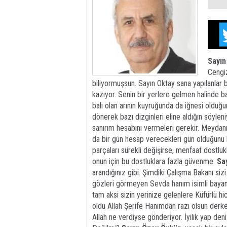
Sayın
Cengiz
biliyormuşsun. Sayın Oktay sana yapılanlar bir
kazıyor. Senin bir yerlere gelmen halinde bal
balı olan arının kuyruğunda da iğnesi oldu
dönerek bazı dizginleri eline aldığın söyleni
sanırım hesabını vermeleri gerekir. Meydanı 
da bir gün hesap verecekleri gün olduğunu 
parçaları sürekli değişirse, menfaat dostluk
onun için bu dostluklara fazla güvenme.
Sa
arandığınız gibi. Şimdiki Çalışma Bakanı s
gözleri görmeyen Sevda hanım isimli bayan
tam aksi sizin yerinize gelenlere Küfürlü 
oldu Allah Şerife Hanımdan razı olsun derk
Allah ne verdiyse gönderiyor. İyilik yap den