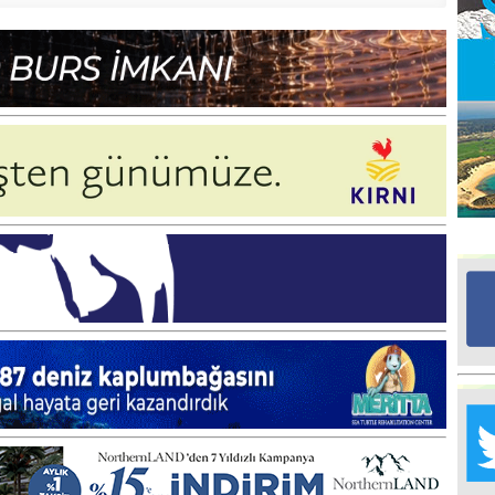
Ed
G
Ta
İn
Ad
Al
F
Tu
İk
Yr
Y
H
Ra
Ba