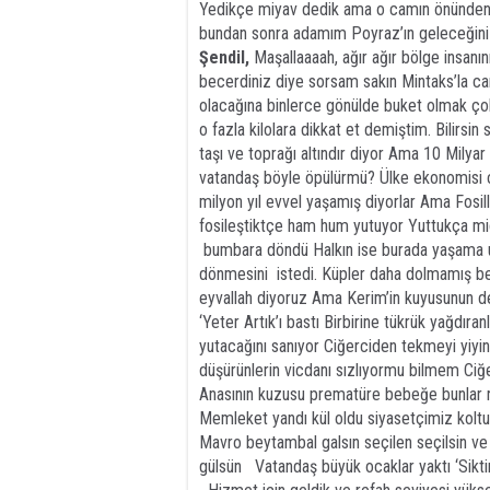
Yedikçe miyav dedik ama o camın önünden 
bundan sonra adamım Poyraz’ın geleceğin
Şendil,
Maşallaaaah, ağır ağır bölge insanı
becerdiniz diye sorsam sakın Mintaks’la ca
olacağına binlerce gönülde buket olmak çok
o fazla kilolara dikkat et demiştim. Bilirs
taşı ve toprağı altındır diyor Ama 10 Milya
vatandaş böyle öpülürmü? Ülke ekonomisi c
milyon yıl evvel yaşamış diyorlar Ama Fosi
fosileştiktçe ham hum yutuyor Yuttukça mide
bumbara döndü Halkın ise burada yaşama 
dönmesini istedi. Küpler daha dolmamış be
eyvallah diyoruz Ama Kerim’in kuyusunun d
‘Yeter Artık’ı bastı Birbirine tükrük yağdır
yutacağını sanıyor Ciğerciden tekmeyi yiy
düşürünlerin vicdanı sızlıyormu bilmem Ci
Anasının kuzusu prematüre bebeğe bunlar rev
Memleket yandı kül oldu siyasetçimiz kolt
Mavro beytambal galsın seçilen seçilsin ve 
gülsün Vatandaş büyük ocaklar yaktı ‘Siktir 