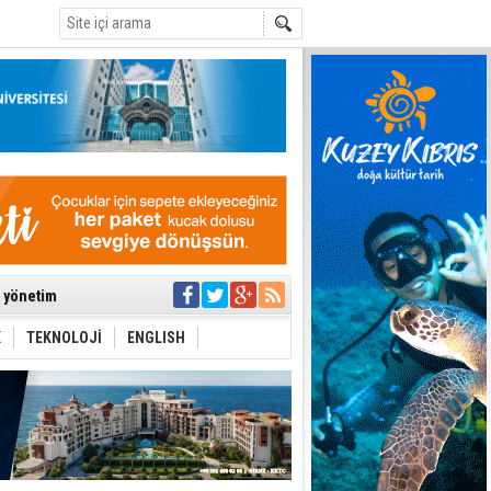
C
ıya kalınmaması
ı yönetim
K
TEKNOLOJİ
ENGLISH
eri arasında
i Şiddet Yasası
ti