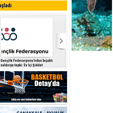
i
aşladı
Gençlik Federasyonu'ndan bıçaklı
Kıbrıs Türk Polis Mensupları
saldırıya tepki: Ev İçi Şiddet
Derneği, CTP’yi ziyaret etti
F
Yasası hayata geçirilmeli