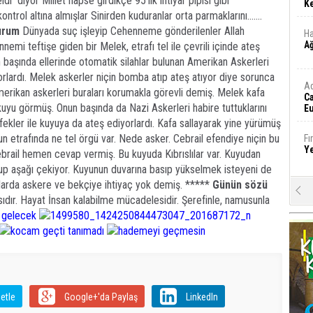
i diyor Millet hapse girdikçe 95’lik ihtiyar pipisi gibi
Ke
trol altına almışlar Sinirden kuduranlar orta parmaklarını.......
urum
Dünyada suç işleyip Cehenneme gönderilenler Allah
Ha
A
emi teftişe giden bir Melek, etrafı tel ile çevrili içinde ateş
başında ellerinde otomatik silahlar bulunan Amerikan Askerleri
rlardı. Melek askerler niçin bomba atıp ateş atıyor diye sorunca
A
rikan askerleri buraları korumakla görevli demiş. Melek kafa
C
 kuyu görmüş. Onun başında da Nazi Askerleri habire tuttuklarını
Eu
Tü
üfekler ile kuyuya da ateş ediyorlardı. Kafa sallayarak yine yürümüş
y
un etrafında ne tel örgü var. Nede asker. Cebrail efendiye niçin bu
Fı
Y
rail hemen cevap vermiş. Bu kuyuda Kıbrıslılar var. Kuyudan
tup aşağı çekiyor. Kuyunun duvarına basıp yükselmek isteyeni de
ralarda askere ve bekçiye ihtiyaç yok demiş. *****
Günün sözü
E
ır. Hayat İnsan kalabilme mücadelesidir. Şerefinle, namusunla
Ba
iş
Ar
2
Fa
etle
Google+'da Paylaş
LinkedIn
S