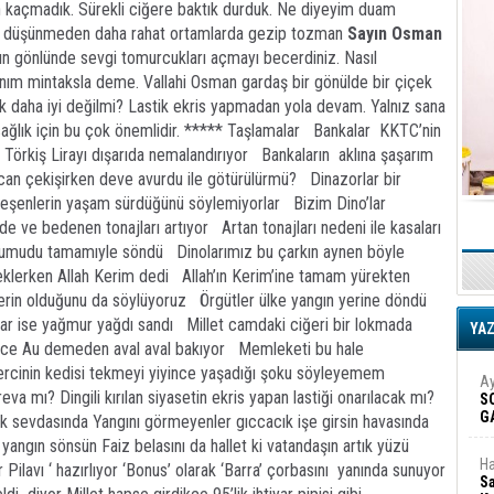
kaçmadık. Sürekli ciğere baktık durduk. Ne diyeyim duam
i düşünmeden daha rahat ortamlarda gezip tozman
Sayın Osman
nın gönlünde sevgi tomurcukları açmayı becerdiniz. Nasıl
nım mintaksla deme. Vallahi Osman gardaş bir gönülde bir çiçek
 daha iyi değilmi? Lastik ekris yapmadan yola devam. Yalnız sana
in sağlık için bu çok önemlidir. ***** Taşlamalar Bankalar KKTC’nin
r Törkiş Lirayı dışarıda nemalandırıyor Bankaların aklına şaşarım
an çekişirken deve avurdu ile götürülürmü? Dinazorlar bir
lleşenlerin yaşam sürdüğünü söylemiyorlar Bizim Dino’lar
 ve bedenen tonajları artıyor Artan tonajları nedeni ile kasaları
umudu tamamıyle söndü Dinolarımız bu çarkın aynen böyle
klerken Allah Kerim dedi Allah’ın Kerim’ine tamam yürekten
erin olduğunu da söylüyoruz Örgütler ülke yangın yerine döndü
anlar ise yağmur yağdı sandı Millet camdaki ciğeri bir lokmada
YA
ince Au demeden aval aval bakıyor Memleketi bu hale
ğercinin kedisi tekmeyi yiyince yaşadığı şoku söyleyemem
Ay
a mı? Dingili kırılan siyasetin ekris yapan lastiği onarılacak mı?
S
G
uk sevdasında Yangını görmeyenler gıccacık işe girsin havasında
D
yangın sönsün Faiz belasını da hallet ki vatandaşın artık yüzü
Ha
Pilavı ‘ hazırlıyor ‘Bonus’ olarak ‘Barra’ çorbasını yanında sunuyor
Sa