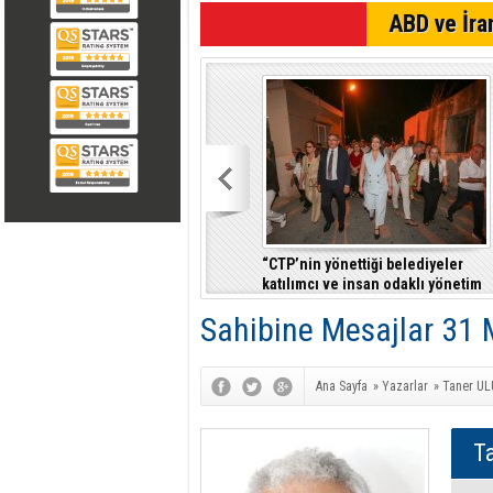
SON DAKİKA
ABD ve İran
“CTP’nin yönettiği belediyeler
katılımcı ve insan odaklı yönetim
anlayışıyla fark yaratıyor”
Sahibine Mesajlar 31 
Ana Sayfa
»
Yazarlar
»
Taner U
T