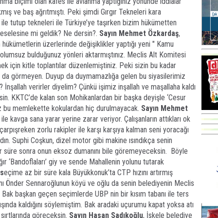
lanma biçimi olan kafes ile avlanma yaptığınız yönünde iddialar
mış ve baş ağrıtmıştı. Peki şimdi Gırgır Tekneleri kara
ar ile tutup tekneleri ile Türkiye’ye taşırken bizim hükümetten
meselesine mi geldik? Ne dersin?.
Sayın Mehmet Özkardaş
,
hükümetlerin üzerlerinde değişiklikler yaptığı yeni " Kamu
 ve olumsuz bulduğunuz yönleri aktarmıştınız. Meclis Alt Komitesi
 için kitle toplantılar düzenlemiştiniz. Peki sizin bu kadar
ıp da görmeyen. Duyup da duymamazlığa gelen bu siyasilerimiz
? İnşallah verirler diyelim? Çünkü işimiz inşallah ve maşallaha kaldı
sin. KKTC’de kalan son Mohikanlardan bir başka deyişle ‘Cesur
niz bu memlekette kokulardan hiç durulmayacak.
Sayın Mehmet
le kavga sana yarar yerine zarar veriyor. Çalışanların attıkları ok
 çarpışreken zorlu rakipler ile karşı karşıya kalman seni yoracağı
dın. Suphi Coşkun, dizel motor gibi makine ısındıkça senin
ir süre sonra onun eksoz dumanını bile göremeyeceksin. Böyle
r ‘Bandoflaları’ giy ve sende Mahallenin yolunu tutarak
 s
eçime az bir süre kala Büyükkonuk’ta CTP hızını artırmış
anı Önder Sennaroğlunun köyü ve oğlu da senin belediyenin Meclis
 Bak başkan geçen seçimlerde UBP nin bir kısım tabanı ile ters
şında kaldığını söylemiştim. Bak aradaki uçurumu kapat yoksa atı
sırtlarında göreceksin.
Sayın Hasan Sadıkoğlu
, İskele belediye