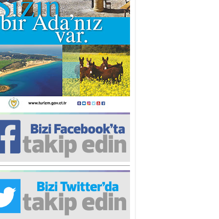
iz TUNCEL
öz göre göre…
ner ULUTAŞ
şallah St. Lois ile Hakkaido
ası gibi olmayız !...
i KİŞMİR
IRSAT VE KORKU
rgut ÇALICI
i Lakırdı da benden!
d. Doç. Ercan HOŞKARA
atırım Yapmazsan Var Olamazsın:
edefteki Kurum Kıb-Tek
na Sarro
şıma gelen skandal olayı