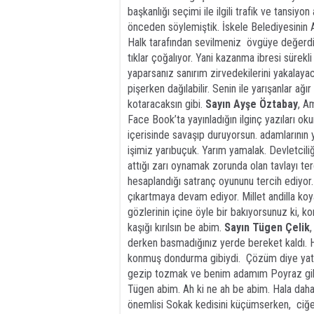
başkanlığı seçimi ile ilgili trafik ve tansiy
önceden söylemiştik. İskele Belediyesinin As
Halk tarafından sevilmeniz övgüye değerdir
tıklar çoğalıyor. Yani kazanma ibresi sürekli
yaparsanız sanırım zirvedekilerini yakalaya
pişerken dağılabilir. Senin ile yarışanlar ağı
kotaracaksın gibi.
Sayın Ayşe Öztabay
, A
Face Book’ta yayınladığın ilginç yazıları 
içerisinde savaşıp duruyorsun. adamlarının 
işimiz yarıbuçuk. Yarım yamalak. Devletciliği
attığı zarı oynamak zorunda olan tavlayı t
hesaplandığı satranç oyununu tercih ediyor. B
çıkartmaya devam ediyor. Millet andilla koy
gözlerinin içine öyle bir bakıyorsunuz ki, k
kaşığı kırılsın be abim.
Sayın Tügen Çelik
derken basmadığınız yerde bereket kaldı. H
konmuş dondurma gibiydi. Çözüm diye yatı
gezip tozmak ve benim adamım Poyraz gib
Tügen abim. Ah ki ne ah be abim. Hala daha
önemlisi Sokak kedisini küçümserken, ciğer