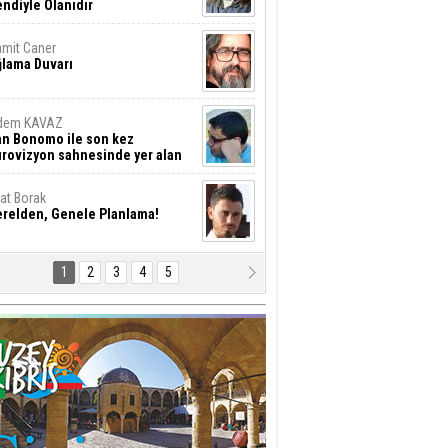
ndiyle Olanıdır
mit Caner
ğlama Duvarı
dem KAVAZ
an Bonomo ile son kez
rovizyon sahnesinde yer alan
rkiye 10 yıl aradan sonra
eniden yarışmaya dönecek mi?
rat Borak
erelden, Genele Planlama!
1
2
3
4
5
rkut YILMABAŞAR
yrak tartışmaları ve ihalesiz
ler!
if Alasya
015 SONRASI VE AKINCI.
tma Baysal
URLAR İÇİ’NDE KOLAYDIR ÖLMEK