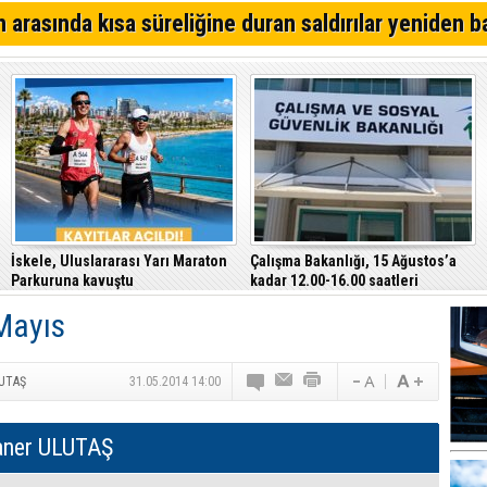
Kıbrıs Türk Polis Mensupları Derneği, CTP’yi ziyaret ett
 arasında kısa süreliğine duran saldırılar yeniden b
64. Geleneksel Mehmetçik Üzüm Festivali başladı
Özersay, DAÜ-SEN yetkilileriyle bir araya geldi
İskele, Uluslararası Yarı Maraton
Çalışma Bakanlığı, 15 Ağustos’a
Parkuruna kavuştu
kadar 12.00-16.00 saatleri
arasında güneş altında çalışmayı
Mayıs
yasakladı
LUTAŞ
31.05.2014 14:00
aner ULUTAŞ