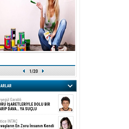
1/20
ZARLAR
şegül Garabli
ORU İŞARETLERİYLE DOLU BİR
ARİP DAVA… YA SUÇLU
EĞİLSE???
tice İNTAÇ
vaşların En Zoru İnsanın Kendi