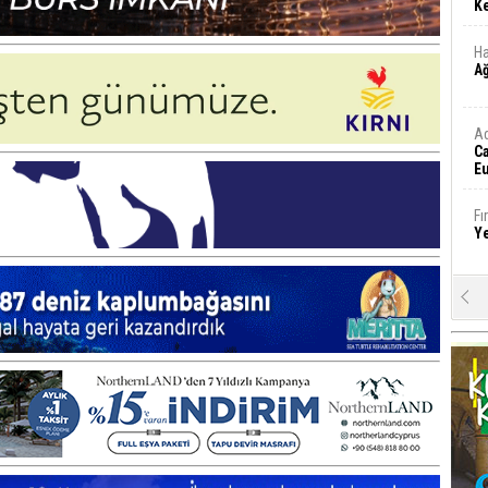
Ke
Ha
A
A
C
Eu
Tü
y
Fı
Y
E
Ba
iş
Ar
2
Fa
S