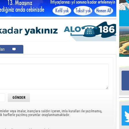
Ed
G
Ta
İn
Ad
arı
Al
F
Tu
İk
Yr
Y
H
mleler veya imalar, inançlara saldırı içeren, imla kuralları ile yazılmamış,
ük harflerle yazılmış yorumlar onaylanmamaktadır.
Ra
Ba