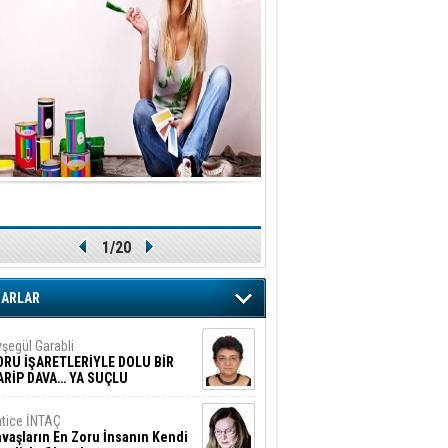
1/20
ZARLAR
şegül Garabli
ORU İŞARETLERİYLE DOLU BİR
ARİP DAVA… YA SUÇLU
EĞİLSE???
tice İNTAÇ
vaşların En Zoru İnsanın Kendi