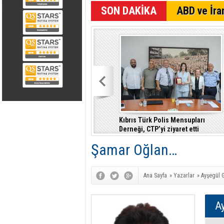
SON DAKİKA
ABD ve İran
Kıbrıs Türk Polis Mensupları
Derneği, CTP’yi ziyaret etti
Şamar Oğlan…
Ana Sayfa
»
Yazarlar
»
Ayşegül G
Ay