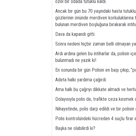
özel bir odada tutuklu kaldı.
Ancak bir gün bu 70 yaşındaki hasta tutuklu, ik
gözlerinin önünde merdiven korkuluklarına t
bulunan merdiven boşluğuna bırakarak intihar
Dava da kapandı gitti.
Sonra nedeni hiçbir zaman belli olmayan ya d
Ardı ardına gelen bu intiharlar da, polisin i
bulunmadı ne yazık ki!
En sonunda bir gün Polisin en başı çıkıp, “po
Adeta halkı yardıma çağırdı.
Ama halk bu çağrıyı dikkate almadı ve herha
Dolayısıyla polis de, trafikte ceza kesmek 
Nihayetinde, polis darp edildi ve bir polisin d
Polis kontrolündeki hücreden 4 suçlu firar e
Başka ne olabilirdi ki?