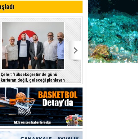
aşladı
 Kıbrıs
dine düştüklerine
Çeler: Yükseköğretimde günü
Denktaş: "Kıbrıs sorunu, KKTC ilan
kurtaran değil, geleceği planlayan
edildiği gün bitmiştir"
politikalara ihtiyaç var