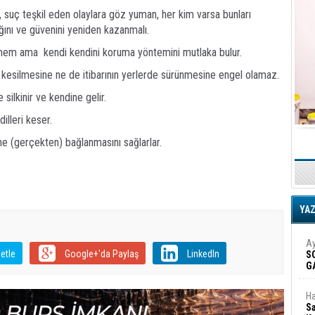
, suç teşkil eden olaylara göz yuman, her kim varsa bunları
ığını ve güvenini yeniden kazanmalı.
bilmem ama kendi kendini koruma yöntemini mutlaka bulur.
n kesilmesine ne de itibarının yerlerde sürünmesine engel olamaz.
silkinir ve kendine gelir.
dilleri keser.
ine (gerçekten) bağlanmasını sağlarlar.
YA
Ay
etle
Google+'da Paylaş
LinkedIn
S
G
D
Ha
Sa