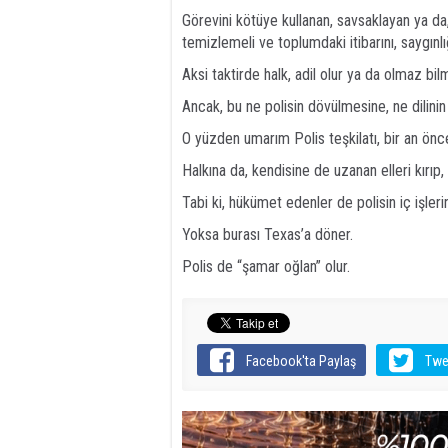
Görevini kötüye kullanan, savsaklayan ya da
temizlemeli ve toplumdaki itibarını, saygınl
Aksi taktirde halk, adil olur ya da olmaz 
Ancak, bu ne polisin dövülmesine, ne dilini
O yüzden umarım Polis teşkilatı, bir an önce 
Halkına da, kendisine de uzanan elleri kırıp, 
Tabi ki, hükümet edenler de polisin iç işler
Yoksa burası Texas’a döner.
Polis de “şamar oğlan” olur.
Facebook'ta Paylaş
Twe