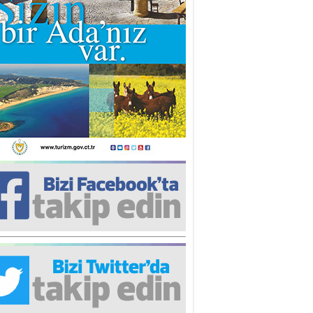
iz TUNCEL
öz göre göre…
ner ULUTAŞ
şallah St. Lois ile Hakkaido
ası gibi olmayız !...
i KİŞMİR
IRSAT VE KORKU
rgut ÇALICI
i Lakırdı da benden!
d. Doç. Ercan HOŞKARA
atırım Yapmazsan Var Olamazsın:
edefteki Kurum Kıb-Tek
na Sarro
şıma gelen skandal olayı