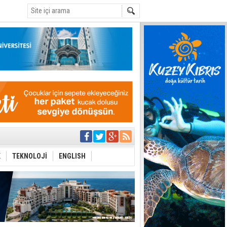
C
i
 planlayan
 yer sis olacak
K
TEKNOLOJİ
ENGLISH
r"
ddiası
sonu olur
 iktidarlarında bu
stos'da ara