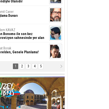
ndiyle Olanıdır
mit Caner
ğlama Duvarı
dem KAVAZ
an Bonomo ile son kez
rovizyon sahnesinde yer alan
rkiye 10 yıl aradan sonra
eniden yarışmaya dönecek mi?
rat Borak
erelden, Genele Planlama!
1
2
3
4
5
rkut YILMABAŞAR
yrak tartışmaları ve ihalesiz
ler!
if Alasya
015 SONRASI VE AKINCI.
tma Baysal
URLAR İÇİ’NDE KOLAYDIR ÖLMEK