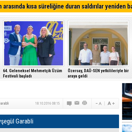
bölgede görüşecekler
Hasan Kahvecioğlu: “Sıfıra sıfır, elde var sıfır…”
 arasında kısa süreliğine duran saldırılar yeniden b
Akay Cemal yazdı... Trump; İran üzerinden, Guterres de
üzerinden başarı öyküsü istiyor
Erçakıca yazdı... Halkta CTP vekilleri bakan olmak der
dair bir izlenim var
64. Geleneksel Mehmetçik Üzüm
Özersay, DAÜ-SEN yetkilileriyle bir
Festivali başladı
araya geldi
arabli
18.10.2016 08:15
şegül Garabli