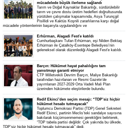
mücadelede büyük ilerleme sağlandı
Tarım ve Doğal Kaynaklar Bakanlığı, sürdürülebilir
tarım ve çevre dostu üretim hedefleri doğrultusunda
yürütülen çalışmalar kapsamında, Asya Turunçgil
Pisillidi ve Kaktüs Koşnili zararlılarına karşı doğal
mücadele yöntemlerinin başarıyla uygulandığını ve
Erhürman, Alagadi Fest'e katıldı
Cumhurbaşkanı Tufan Erhürman, eşi Nilden Bektaş
Erhürman ile Çatalköy-Esentepe Belediyesi’nin
geleneksel olarak düzenlediği Alagadi Fest'e katıldı.
Barçın: Hükümet hayat pahalılığını tam
yansıtmayı garanti etmiyor
CTP Milletvekili Devrim Barçın, Maliye Bakanlığı
tarafından hazırlanan ve Resmi Gazete’de
yayımlanan 2027-2029 Orta Vadeli Mali Plan
üzerinden hükümete eleştirilerde bulundu.
Redif Ekinci’den seçim mesajı: “TDP’siz hiçbir
hükümet hesabı tutmayacak”
Toplumcu Demokrasi Partisi (TDP) Genel Sekreteri
Redif Ekinci, partinin Meclis’teki sandalye sayısına
bakılarak küçümsenmemesi gerektiğini belirterek,
“TDP tabela partisi değildir. Çok yakında bu ülkede,
TDP’siz hiçbir hükümet hesabı tutmayacak” dedi.