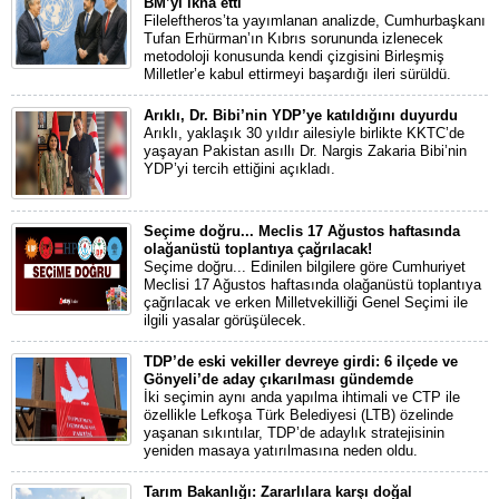
BM’yi ikna etti
Fileleftheros’ta yayımlanan analizde, Cumhurbaşkanı
Tufan Erhürman’ın Kıbrıs sorununda izlenecek
metodoloji konusunda kendi çizgisini Birleşmiş
Milletler’e kabul ettirmeyi başardığı ileri sürüldü.
Arıklı, Dr. Bibi’nin YDP’ye katıldığını duyurdu
Arıklı, yaklaşık 30 yıldır ailesiyle birlikte KKTC’de
yaşayan Pakistan asıllı Dr. Nargis Zakaria Bibi’nin
YDP’yi tercih ettiğini açıkladı.
Seçime doğru... Meclis 17 Ağustos haftasında
olağanüstü toplantıya çağrılacak!
Seçime doğru... Edinilen bilgilere göre Cumhuriyet
Meclisi 17 Ağustos haftasında olağanüstü toplantıya
çağrılacak ve erken Milletvekilliği Genel Seçimi ile
ilgili yasalar görüşülecek.
TDP’de eski vekiller devreye girdi: 6 ilçede ve
Gönyeli’de aday çıkarılması gündemde
İki seçimin aynı anda yapılma ihtimali ve CTP ile
özellikle Lefkoşa Türk Belediyesi (LTB) özelinde
yaşanan sıkıntılar, TDP’de adaylık stratejisinin
yeniden masaya yatırılmasına neden oldu.
Tarım Bakanlığı: Zararlılara karşı doğal