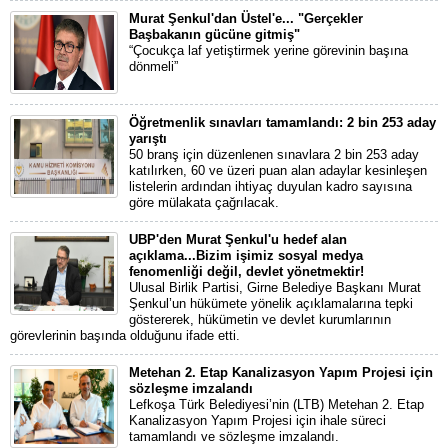
Murat Şenkul'dan Üstel'e... "Gerçekler
Başbakanın gücüne gitmiş"
“Çocukça laf yetiştirmek yerine görevinin başına
dönmeli”
Öğretmenlik sınavları tamamlandı: 2 bin 253 aday
yarıştı
50 branş için düzenlenen sınavlara 2 bin 253 aday
katılırken, 60 ve üzeri puan alan adaylar kesinleşen
listelerin ardından ihtiyaç duyulan kadro sayısına
göre mülakata çağrılacak.
UBP'den Murat Şenkul'u hedef alan
açıklama...Bizim işimiz sosyal medya
fenomenliği değil, devlet yönetmektir!
Ulusal Birlik Partisi, Girne Belediye Başkanı Murat
Şenkul’un hükümete yönelik açıklamalarına tepki
göstererek, hükümetin ve devlet kurumlarının
görevlerinin başında olduğunu ifade etti.
Metehan 2. Etap Kanalizasyon Yapım Projesi için
sözleşme imzalandı
Lefkoşa Türk Belediyesi’nin (LTB) Metehan 2. Etap
Kanalizasyon Yapım Projesi için ihale süreci
tamamlandı ve sözleşme imzalandı.