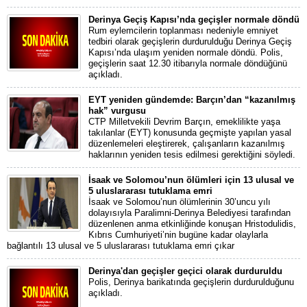
Derinya Geçiş Kapısı’nda geçişler normale döndü
Rum eylemcilerin toplanması nedeniyle emniyet
tedbiri olarak geçişlerin durdurulduğu Derinya Geçiş
Kapısı’nda ulaşım yeniden normale döndü. Polis,
geçişlerin saat 12.30 itibarıyla normale döndüğünü
açıkladı.
EYT yeniden gündemde: Barçın’dan “kazanılmış
hak” vurgusu
CTP Milletvekili Devrim Barçın, emeklilikte yaşa
takılanlar (EYT) konusunda geçmişte yapılan yasal
düzenlemeleri eleştirerek, çalışanların kazanılmış
haklarının yeniden tesis edilmesi gerektiğini söyledi.
İsaak ve Solomou’nun ölümleri için 13 ulusal ve
5 uluslararası tutuklama emri
İsaak ve Solomou’nun ölümlerinin 30’uncu yılı
dolayısıyla Paralimni-Derinya Belediyesi tarafından
düzenlenen anma etkinliğinde konuşan Hristodulidis,
Kıbrıs Cumhuriyeti’nin bugüne kadar olaylarla
bağlantılı 13 ulusal ve 5 uluslararası tutuklama emri çıkar
Derinya'dan geçişler geçici olarak durduruldu
Polis, Derinya barikatında geçişlerin durdurulduğunu
açıkladı.