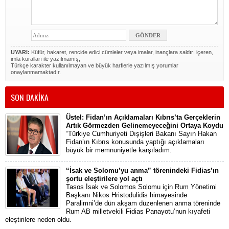
UYARI:
Küfür, hakaret, rencide edici cümleler veya imalar, inançlara saldırı içeren,
imla kuralları ile yazılmamış,
Türkçe karakter kullanılmayan ve büyük harflerle yazılmış yorumlar
onaylanmamaktadır.
SON DAKİKA
Üstel: Fidan’ın Açıklamaları Kıbrıs’ta Gerçeklerin
Artık Görmezden Gelinemeyeceğini Ortaya Koydu
“Türkiye Cumhuriyeti Dışişleri Bakanı Sayın Hakan
Fidan’ın Kıbrıs konusunda yaptığı açıklamaları
büyük bir memnuniyetle karşıladım.
“İsak ve Solomu’yu anma” törenindeki Fidias’ın
şortu eleştirilere yol açtı
Tasos İsak ve Solomos Solomu için Rum Yönetimi
Başkanı Nikos Hristodulidis himayesinde
Paralimni’de dün akşam düzenlenen anma töreninde
Rum AB milletvekili Fidias Panayotu’nun kıyafeti
eleştirilere neden oldu.