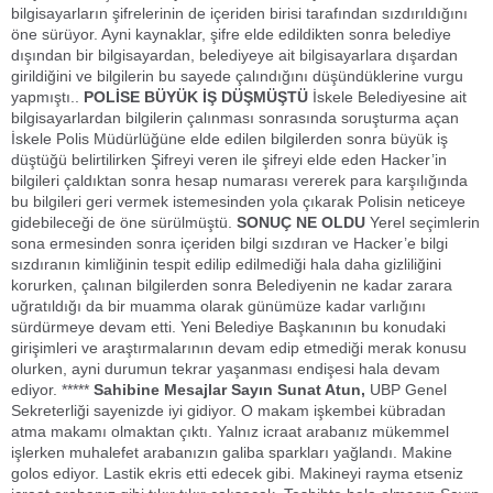
bilgisayarların şifrelerinin de içeriden birisi tarafından sızdırıldığını
öne sürüyor. Ayni kaynaklar, şifre elde edildikten sonra belediye
dışından bir bilgisayardan, belediyeye ait bilgisayarlara dışardan
girildiğini ve bilgilerin bu sayede çalındığını düşündüklerine vurgu
yapmıştı..
POLİSE BÜYÜK İŞ DÜŞMÜŞTÜ
İskele Belediyesine ait
bilgisayarlardan bilgilerin çalınması sonrasında soruşturma açan
İskele Polis Müdürlüğüne elde edilen bilgilerden sonra büyük iş
düştüğü belirtilirken Şifreyi veren ile şifreyi elde eden Hacker’in
bilgileri çaldıktan sonra hesap numarası vererek para karşılığında
bu bilgileri geri vermek istemesinden yola çıkarak Polisin neticeye
gidebileceği de öne sürülmüştü.
SONUÇ NE OLDU
Yerel seçimlerin
sona ermesinden sonra içeriden bilgi sızdıran ve Hacker’e bilgi
sızdıranın kimliğinin tespit edilip edilmediği hala daha gizliliğini
korurken, çalınan bilgilerden sonra Belediyenin ne kadar zarara
uğratıldığı da bir muamma olarak günümüze kadar varlığını
sürdürmeye devam etti. Yeni Belediye Başkanının bu konudaki
girişimleri ve araştırmalarının devam edip etmediği merak konusu
olurken, ayni durumun tekrar yaşanması endişesi hala devam
ediyor. *****
Sahibine Mesajlar
Sayın Sunat Atun,
UBP Genel
Sekreterliği sayenizde iyi gidiyor. O makam işkembei kübradan
atma makamı olmaktan çıktı. Yalnız icraat arabanız mükemmel
işlerken muhalefet arabanızın galiba sparkları yağlandı. Makine
golos ediyor. Lastik ekris etti edecek gibi. Makineyi rayma etseniz