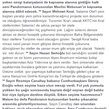
çeken sevgi bataryaların ile kapsama alanına girdiğin halk
seni Pandornanın kutusundan Meclisi Mebusan’ın kapsama
alanına dâhil edecek.
**
Sayın Mehmet Kıral
, Salamis Otel’i yeni
baştan yaratıp yeni çehre kazandıracağınız projede son durumun
ne olduğunu öğrenebilirmiyiz. Turizmin ‘Kral’ı olarak KKTC’nin Kral
otellerinden Salamis’i de adına yaraşır bir otele
dönüştüreceğinizden hiç şüphemiz yok. Lağım sularını denize
akıtan ve denizi foseptik çukuruna dönüştüren Bafra Bölgesindeki
bazı otellere Turizmin nasıl olacağını göster. Sevgili Kıral baba
mirası nasıl yanan mum gibiyse denizi foseptik çukuruna
dönüştüren bu oteller de yanan mum gibi eriyip yok olacak. Yeterki
siz sıkı durun.
**
Sayın Hasan Sertoğlu
bizi tanıdığını sürekli dile
getiren ve siz bizim yavrumsun diyen Anamızın mümtaz kulüp
başkanlarından Aziz Yıldırıma iyi ders verdin. Sen üniversite alma
ayaklarında buralara gelirsen ve yavrunu dışlamaya kalkarsan.
Üstüne üstlük şov yapmaya kalkarsan Sertoğlu gibileri çıkar ve
sana Hanya’nın Girit’te Konya’nın da Türkiye’de olduğunu gösterir.
**
Sayın Resmiye Canaltay
babanız Cumhurbaşkanı Derviş
Eroğlu erken seçime hazır olun mesajı verdi. Fol yok yumurta
yokken bu çağrı sonrasında bayram değil seyran değil baldız
bizi niye öpüyor derdine düştük. Erken seçime hazırmısınız?
Malum bu defa Pandoranın kutusundan banko çıkacaklar
arasında gösteriliyorsunuz.
Sayın Canaltay d
arı unundan
baklava, incir ağacından oklava olmaz. Ama Cumhurun desteği