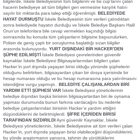
bilgilerde, İskele Belediyesinin tüm bilgilerini ve be cup’larını çalan
hacerin belediyeye ait tüm bilgileri geri vermesine karşılık hatırı
sayılır bir miktarda para talep ettiği öğrenilmişti.
BELEDİYEDE
HAYAT DURMUŞTU
İskele Belediyesinin tüm verileri çalındıktan
sonra belediyede hayatın durduğu ve İskele Belediye Başkanı Halil
Orun’un telefonlara bile cevap vermekten kaçındığı bilgisi
sonrasında bu konuda tüm çalışanların bilgisine başvurulurken,
Polisin de geniş çaplı bir soruşturma başlattığı sızan bilgiler
arasında bulunuyordu.
YURT DIŞINDAKİ BİR HACKER’DEN
ŞÜPHE EDİLMİŞTİ
İskele Belediyesi çevrelerinden güvenilir
kaynaklar İskele Belediyesi Bilgisayarlarından bilgileri çalan
Hacker’in yurt dışında yaşayan birisi olduğu yönünde şüphelerin
olduğunu belirtirken, bilgisayardan çıkan bir dosya içerisinde bir
hesap numarası olduğu ve bu hesap numarasına para yatırılmasını
istendiğine vurgu yapmıştı..
BELEDİYE ÇALIŞANLARDAN BİRİ
YARDIM ETTİ ŞÜPHESİ VAR
İskele Belediyesi yöneticilerinin
belediye dışından başka birisinin bilgisayarlardan biri ile oynama
yapması durumunda bunun farkına varılacağını bu nedenle
belediye çalışanlarından birisinin Hacker’e yardım ettiğini
düşündüklerini de belirtmişlerdi.
ŞİFRE İÇERİDEN BİRİSİ
TARAFINDAN SIZDIRILDI
Ayni güvenilir Kaynaklar, İskele
Belediyesi yöneticilerinin, İskele Belediyesine ait tüm verileri çalan
Hacker’in, yurt dışında yaşayan birisi olabileceğini düşündüklerini,
bu yönde araştırmanın yanısıra, tahmin de yürüttüklerini