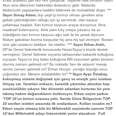
icraat arabanız gibi tıkır tıkır çalışacak. Teşbihte hala olmasın Sayın
Atun ama dilencinin hakkından dolandırıcı gelir. İktidarda
iktidarsızlık yaşayanlara haddini bildirmek de muhalefete düşer. ***
Sayın Sonay Adem,
dışı yeşil içi kırmızı olması gereken ama
gabak çekirdeğinden olduğu için içi sarımtrak olan karpuz
çatlamaya başladı. Kan kırmızı karpuzu arayıp duruyoruz. Ama
maalesef bulamıyoruz. Artık yalın kılıç ortaya çıksanız da şu
özlediğimiz kan kırmızı karpuzu ağız tadı ile bir yesek diyorum.
Malum gabaktan bozma karpuzlar hiç ama hiç tad vermiyor. Bostan
sizin gibi ustalarını bekliyor be vekilim. ****
Sayın Erhan Arıklı,
DP’de Genel Sekreterlik konusunda HasanTaçoy’a büyük destek
vermiştiniz. Genel Sekreter sıçrama tahtasından bakanlık koltuğuna
sıçrayan Taçoy’un boş kalan koltuğuna ARI soyundan gelen birisinin
oturma zamanı gelmedi mi? Bu noktada ‘ben de adayım’ mesajı
verme zamanı gelmedi mi? Erhan Hocam çöreğin büyüğü unun
çoğundan olur. Bilmem anlatabildim mi?
**
Sayın Ayşe Öztabay,
kokuşmuş sistemi değişmek için genç ve enerjik yeni isimlere
ihtiyaç var. Yaratılan enkazın, karanlık yıkıntıları altından hep
usulsüzlükler çıkıyor. Her dönemin adamları hortumu bir yere
takmış habire dağarcıklarını dolduruyor. Erken seçim şarkısı
‘TOP 10’un birinci sırasına çıktı. Sende Girne Bölgesinin TOP
10 sevilen isimleri arasında ilk sıralardasın. Kolları sıvadın mı?
Erken seçim olmasa bile bir Milletvekili seçiminde sanırım TOP
10’dan Milletvekili adayı listesindeki yerini alacaksın. Full