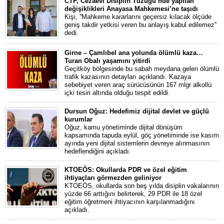
CTP, Cezaevi Disiplin Tüzüğü’nde yapılan
değişiklikleri Anayasa Mahkemesi’ne taşıdı
Kişi, ''Mahkeme kararlarını geçersiz kılacak ölçüde
geniş takdir yetkisi veren bu anlayış kabul edilemez''
dedi.
Girne – Çamlıbel ana yolunda ölümlü kaza…
Turan Obalı yaşamını yitirdi
Geçitköy bölgesinde bu sabah meydana gelen ölümlü
trafik kazasının detayları açıklandı. Kazaya
sebebiyet veren araç sürücüsünün 167 mlgr alkollü
içki tesiri altında olduğu tespit edildi.
Dursun Oğuz: Hedefimiz dijital devlet ve güçlü
kurumlar
Oğuz, kamu yönetiminde dijital dönüşüm
kapsamında tapuda eylül, göç yönetiminde ise kasım
ayında yeni dijital sistemlerin devreye alınmasının
hedeflendiğini açıkladı.
KTOEÖS: Okullarda PDR ve özel eğitim
ihtiyaçları görmezden geliniyor
KTOEÖS, okullarda son beş yılda disiplin vakalarının
yüzde 66 arttığını belirterek, 29 PDR ile 18 özel
eğitim öğretmeni ihtiyacının karşılanmadığını
açıkladı.