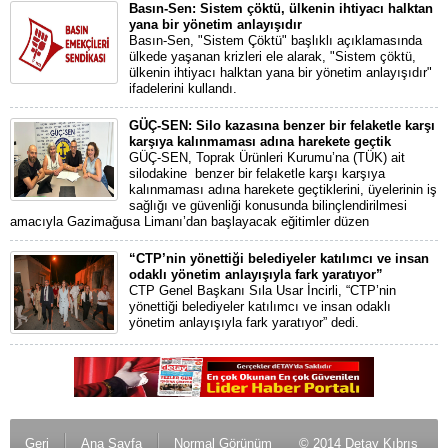
Basın-Sen: Sistem çöktü, ülkenin ihtiyacı halktan
yana bir yönetim anlayışıdır
Basın-Sen, "Sistem Çöktü" başlıklı açıklamasında
ülkede yaşanan krizleri ele alarak, "Sistem çöktü,
ülkenin ihtiyacı halktan yana bir yönetim anlayışıdır"
ifadelerini kullandı.
GÜÇ-SEN: Silo kazasına benzer bir felaketle karşı
karşıya kalınmaması adına harekete geçtik
GÜÇ-SEN, Toprak Ürünleri Kurumu’na (TÜK) ait
silodakine benzer bir felaketle karşı karşıya
kalınmaması adına harekete geçtiklerini, üyelerinin iş
sağlığı ve güvenliği konusunda bilinçlendirilmesi
amacıyla Gazimağusa Limanı’dan başlayacak eğitimler düzen
“CTP’nin yönettiği belediyeler katılımcı ve insan
odaklı yönetim anlayışıyla fark yaratıyor”
CTP Genel Başkanı Sıla Usar İncirli, “CTP’nin
yönettiği belediyeler katılımcı ve insan odaklı
yönetim anlayışıyla fark yaratıyor” dedi.
Geri
Ana Sayfa
Normal Görünüm
© 2014 Detay Kıbrıs