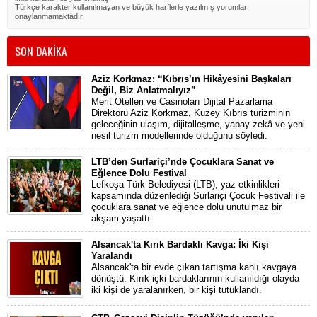
Türkçe karakter kullanılmayan ve büyük harflerle yazılmış yorumlar
onaylanmamaktadır.
SON DAKİKA
Aziz Korkmaz: “Kıbrıs’ın Hikâyesini Başkaları
Değil, Biz Anlatmalıyız”
Merit Otelleri ve Casinoları Dijital Pazarlama
Direktörü Aziz Korkmaz, Kuzey Kıbrıs turizminin
geleceğinin ulaşım, dijitalleşme, yapay zekâ ve yeni
nesil turizm modellerinde olduğunu söyledi.
LTB’den Surlariçi’nde Çocuklara Sanat ve
Eğlence Dolu Festival
Lefkoşa Türk Belediyesi (LTB), yaz etkinlikleri
kapsamında düzenlediği Surlariçi Çocuk Festivali ile
çocuklara sanat ve eğlence dolu unutulmaz bir
akşam yaşattı.
Alsancak'ta Kırık Bardaklı Kavga: İki Kişi
Yaralandı
Alsancak'ta bir evde çıkan tartışma kanlı kavgaya
dönüştü. Kırık içki bardaklarının kullanıldığı olayda
iki kişi de yaralanırken, bir kişi tutuklandı.