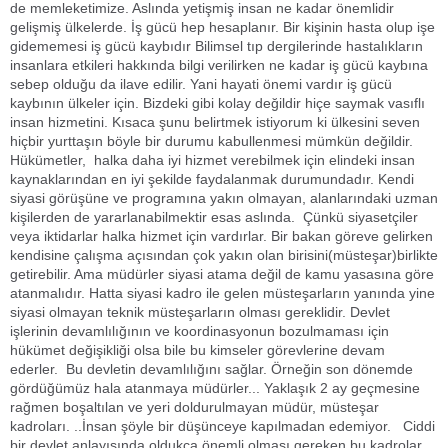
de memleketimize. Aslında yetişmiş insan ne kadar önemlidir
gelişmiş ülkelerde. İş gücü hep hesaplanır. Bir kişinin hasta olup işe
gidememesi iş gücü kaybıdır Bilimsel tıp dergilerinde hastalıkların
insanlara etkileri hakkında bilgi verilirken ne kadar iş gücü kaybına
sebep olduğu da ilave edilir. Yani hayati önemi vardır iş gücü
kaybının ülkeler için. Bizdeki gibi kolay değildir hiçe saymak vasıflı
insan hizmetini. Kısaca şunu belirtmek istiyorum ki ülkesini seven
hiçbir yurttaşın böyle bir durumu kabullenmesi mümkün değildir.
Hükümetler, halka daha iyi hizmet verebilmek için elindeki insan
kaynaklarından en iyi şekilde faydalanmak durumundadır. Kendi
siyasi görüşüne ve programına yakın olmayan, alanlarındaki uzman
kişilerden de yararlanabilmektir esas aslında. Çünkü siyasetçiler
veya iktidarlar halka hizmet için vardırlar. Bir bakan göreve gelirken
kendisine çalışma açısından çok yakın olan birisini(müsteşar)birlikte
getirebilir. Ama müdürler siyasi atama değil de kamu yasasına göre
atanmalıdır. Hatta siyasi kadro ile gelen müsteşarların yanında yine
siyasi olmayan teknik müsteşarların olması gereklidir. Devlet
işlerinin devamlılığının ve koordinasyonun bozulmaması için
hükümet değişikliği olsa bile bu kimseler görevlerine devam
ederler. Bu devletin devamlılığını sağlar. Örneğin son dönemde
gördüğümüz hala atanmaya müdürler... Yaklaşık 2 ay geçmesine
rağmen boşaltılan ve yeri doldurulmayan müdür, müsteşar
kadroları. ..İnsan şöyle bir düşünceye kapılmadan edemiyor. Ciddi
bir devlet anlayışında oldukça önemli olması gereken bu kadrolar