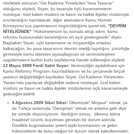
nitelikteki sonucun “Üst Kademe Yöneticileri Yasa Tasarısı”
olduğunu söyledi. Soyer, bu tasarıyla üçlü kararnamelerin
müsteşar, özel kalem müdürü ve basın ve halkla ilişkiler müdürüyle
sınırlandığını hatırlatarak, diğer atamaların Kamu Hizmeti
Komisyonu’nca yapılmasının öngörüldüğüne işaret etti.
“DEVRİM
NİTELİĞİNDE”
“Hükümetimizin bu konuda attığı adım, kamu
reformu hususundaki kararlılığının en açık göstergesidir” diyen
Başbakan Soyer, üçlü kararname ve müşavirliğin ortadan
kalkacağını, bu yasa tasarısının devrim niteliği taşıdığını; yürürlüğe
girmesiyle kamu idaresini siyasallaştıran ve verimsizleştiren
uygulamaların tarihin tozlu sayfalarına havale edileceğini söyledi.
12 Mayıs 2008 Ferdi Sabit Soyer:
Verimsizliğin aşılabilmesi için
Kamu Reformu Programı hazırladıklarını ve bu çerçevede birçok
yasanın değiştirildiğini kaydeden Soyer, Üst Kademe Yöneticileri
Yasası’nda yapılacak değişiklikle sadece müsteşar, özel kalem
müdürü ve basın ve halkla ilişkiler müdürlerinin üçlü kararnameyle
geleceğini belirtti.
4 Ağustos 2009 Sibel Siber:
Ülkemizde” Müşavir” olmak, ya
da Türkçe anlamıyla “Danışman” olmak ne anlama gelir diye
bir süredir düşünüyorum. Vardığım sonuç, ülkemiz adına
maalesef üzüntü duyulması gereken bir durum aslında.
Özellikle bugünekadar yeterli tepki konmaması ve gelen
hükümetlerin de bunu olağan bir durum olarak kabullenmeleri