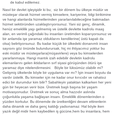
de kabul edilemez.
Nasıl bir devlet işleyişidir ki bu; siz bir dönem bu ülkeye müdür ve
müsteşar olarak hizmet vermiş kimselere, kariyerine, bilgi birikimine
ve hangi alanlarda hizmetlerinden yararlanılabileceğine bakmadan
hizmet sektöründen uzaklaştırıyorsunuz. Yani siz genç, dinamik,
henüz emeklilik yaşı gelmemiş ve üstelik devlette kadrolu maaş
alan, en verimli çağındaki bu insanları üretimden koparıyorsunuz ve
bir anlamda işe yaramaz olduklarını kendilerine( üstü kapalı da
olsa) belirtiyorsunuz. Bu kadar küçük bir ülkedeki donanımlı insan
sayısını göz önünde bulundurursak, hiç mi ihtiyacımız yoktur bu
eski müdür ve müsteşarlara(müşavirlere) veya bu kimselerden
yararlanmaya. Hangi mantık izah edebilir devletin kadrolu
elemanlarını gelen iktidarların sırf siyasi görüşünden ötürü işe
yaramaz diye nitelendirmesini. Böyle bir lüksümüz olabilir mi?
Gelişmiş ülkelerde böyle bir uygulama var mı? İşin insani boyutu da
vardır üstelik. Bu kimseler için ne kadar onur kırıcıdır ve rahatsız
edici bir durumdur kim bilir? Sabahleyin yataktan kalkarken her yeni
gün bir heyecan verir bize. Üretmek başlı başına bir yaşam
motivasyonudur. Üretmek ve sonuç alma hazzıdır aslında
çoğunlukla yaşama bağlayan insanı. Emeklilik dönemlerinden o
yüzden korkulur. Bu dönemde de üretkenliğini devam ettirenlerin
daha dinamik ve daha genç kaldığı yadsınamaz. Hal böyle iken
yazık değil midir hem kaybedilen iş gücüne,hem bu insanlara, hem