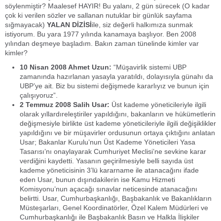
söylenmiştir? Maalesef HAYIR! Bu yalanı, 2 gün sürecek (O kadar
çok ki verilen sözler ve sallanan nutuklar bir günlük sayfama
sığmayacak)
YALAN DİZİSİ
ile, siz değerli halkımıza sunmak
istiyorum. Bu yara 1977 yılında kanamaya başlıyor. Ben 2008
yılından deşmeye başladım. Bakın zaman tünelinde kimler var
kimler?
10 Nisan 2008 Ahmet Uzun:
“Müşavirlik sistemi UBP
zamanında hazırlanan yasayla yaratıldı, dolayısıyla günahı da
UBP’ye ait. Biz bu sistemi değişmede kararlıyız ve bunun için
çalışıyoruz”.
2 Temmuz 2008 Salih Usar:
Üst kademe yöneticileriyle ilgili
olarak yıllardıreleştiriler yapıldığını, bakanların ve hükümetlerin
değişmesiyle birlikte üst kademe yöneticileriyle ilgili değişiklikler
yapıldığını ve bir müşavirler ordusunun ortaya çıktığını anlatan
Usar; Bakanlar Kurulu’nun Üst Kademe Yöneticileri Yasa
Tasarısı’nı onaylayarak Cumhuriyet Meclisi’ne sevkine karar
verdiğini kaydetti. Yasanın geçirilmesiyle belli sayıda üst
kademe yöneticisinin 3’lü kararname ile atanacağını ifade
eden Usar, bunun dışındakilerin ise Kamu Hizmeti
Komisyonu’nun açacağı sınavlar neticesinde atanacağını
belirtti. Usar, Cumhurbaşkanlığı, Başbakanlık ve Bakanlıkların
Müsteşarları, Genel Koordinatörler, Özel Kalem Müdürleri ve
Cumhurbaşkanlığı ile Başbakanlık Basın ve Halkla İlişkiler