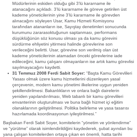
Müdürlerinin eskiden olduğu gibi 3’lü kararname ile
atanacağını açıkladı. 3’lü kararname ile göreve getirilen üst
kademe yöneticilerinin yine 3’lü kararname ile görevden
alınacağını söyleyen Usar, Kamu Hizmeti Komisyonu
tarafından atananların ise, Sayıştay denetimleri sonucunda
kurumunu zararasoktuğunun saptanması, performans
düşüklüğünün söz konusu olması ya da kamu görevini
sürdürme ehliyetini yitirmesi halinde görevlerine son
verileceğini belirtti. Usar, görevine son verilmiş olan üst
kademe yöneticilerinin atamadan önceki görevlerine iade
edileceğini, kamu çalışanı olmayanların ise artık kamu görevlisi
sayılmayacağını kaydetti.
31 Temmuz 2008 Ferdi Sabit Soyer:
“Başta Kamu Görevlileri
Yasası olmak üzere kamu hizmetlerini düzenleyen yasal
çerçevenin, modern kamu yönetimi ilkelerine uygun yeniden
şekillendirilmesi. Bakanlıkların ve onlara bağlı dairelerin
yeniden yapılandırılması, Web tabanlı bir kamu görevlileri
envanterinin oluşturulması ve buna bağlı hizmet içi eğitim
olanaklarının geliştirilmesi. Politika belirleme ve yasa tasarısı
hazırlamada koordinasyonun iyileştirilmesi.”
Başbakan Ferdi Sabit Soyer, komitelerin “yönetim ve yönlendirme”
ve “yürütme” olarak isimlendirildiğini kaydederek, şubat ayından bu
yana çalışan komitelerden ortaya çıkan en önemli, hatta tarihi