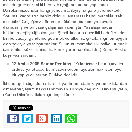
aslında gereksiz mi ki henüz birçoğuna atama yapılmadı.
Dairelerimizde işler hangi yönetim anlayışına göre yürümektedir.
Sorumlu kadroların henüz doldurulamaması hangi mantıkla izah
edilebilir? Geçtiğimiz dönemde hükümet bu konuya duyarlı
davranmış ve bir yasa çalışması yapmıştır. Yasalaşamadan
hükümet değişikliği olmuştur. Şimdi iktidarın öncelikli hedeflerinden
biri bu yasayı gündeme getirmek ve ülkemiz çıkarları için en uygun
olan şekliyle yasalaştırmaktır. Şu unutulmamalıdır ki halka, tutmak
için verilen sözler daima halkımız yararına olmalıdır ( Kıbrıs Postası
köşe yazısından).
12 Aralık 2009 Serdar Denktaş:
“Yıllar içinde bir müşavirler
ordusu yaratarak, bu müşavirlerden faydalanmak istemeyen
bir yapıyı oluşturan Türkiye değildir.
İktidara gelindiğinde partizanlık yaptırtan,adam kayırtan, iktidardan
olmayana yaşam hakkı tanıtmayan Türkiye değildir” (Devamı yarın)
(Yunus Diler’e katkıları için teşekkürler)