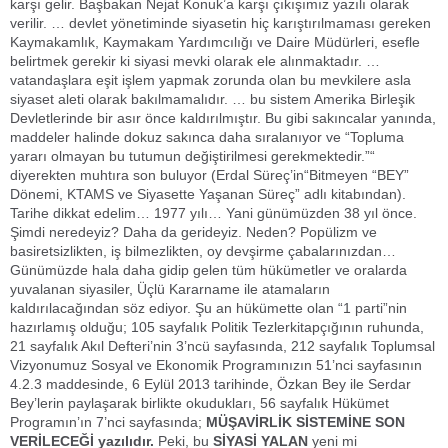
karşı gelir. Başbakan Nejat Konuk’a karşı çıkışımız yazılı olarak
verilir. … devlet yönetiminde siyasetin hiç karıştırılmaması gereken
Kaymakamlık, Kaymakam Yardımcılığı ve Daire Müdürleri, esefle
belirtmek gerekir ki siyasi mevki olarak ele alınmaktadır. …
vatandaşlara eşit işlem yapmak zorunda olan bu mevkilere asla
siyaset aleti olarak bakılmamalıdır. … bu sistem Amerika Birleşik
Devletlerinde bir asır önce kaldırılmıştır. Bu gibi sakıncalar yanında,
maddeler halinde dokuz sakınca daha sıralanıyor ve “Topluma
yararı olmayan bu tutumun değiştirilmesi gerekmektedir.”“
diyerekten muhtıra son buluyor (Erdal Süreç’in“Bitmeyen “BEY”
Dönemi, KTAMS ve Siyasette Yaşanan Süreç” adlı kitabından).
Tarihe dikkat edelim… 1977 yılı… Yani günümüzden 38 yıl önce.
Şimdi neredeyiz? Daha da gerideyiz. Neden? Popülizm ve
basiretsizlikten, iş bilmezlikten, oy devşirme çabalarınızdan…
Günümüzde hala daha gidip gelen tüm hükümetler ve oralarda
yuvalanan siyasiler, Üçlü Kararname ile atamaların
kaldırılacağından söz ediyor. Şu an hükümette olan “1 parti”nin
hazırlamış olduğu; 105 sayfalık Politik Tezlerkitapçığının ruhunda,
21 sayfalık Akıl Defteri’nin 3’ncü sayfasında, 212 sayfalık Toplumsal
Vizyonumuz Sosyal ve Ekonomik Programınızın 51’nci sayfasının
4.2.3 maddesinde, 6 Eylül 2013 tarihinde, Özkan Bey ile Serdar
Bey’lerin paylaşarak birlikte okudukları, 56 sayfalık Hükümet
Programın’ın 7’nci sayfasında;
MÜŞAVİRLİK SİSTEMİNE SON
VERİLECEĞİ yazılıdır.
Peki, bu
SİYASİ YALAN
yeni mi