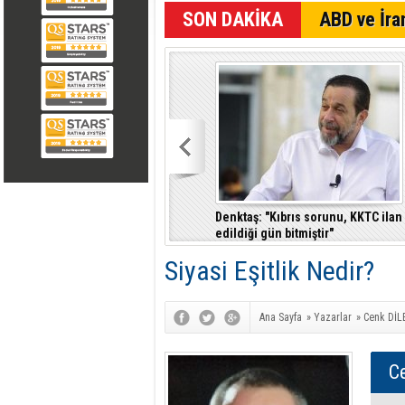
SON DAKİKA
ABD ve İran
r
Çeler: Yükseköğretimde günü
Denktaş: "Kıbrıs sorunu, KKTC ilan
kurtaran değil, geleceği planlayan
edildiği gün bitmiştir"
politikalara ihtiyaç var
Siyasi Eşitlik Nedir?
Ana Sayfa
»
Yazarlar
»
Cenk DİL
C