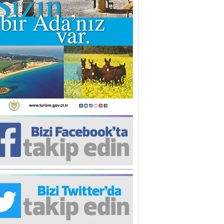
nür Rahvancıoğlu
pülizm Nedir? Ne Değildir?
re Ergen
banın Gidişi
nk DİLER
ermiya’ya kaç, Yenişehir’e tut”
ntığı olmasın!
stafa Keleşzade
erkes bu kadar yalnızken neden
rkes bu kadar yalnız?!
hsin Oygar
sıl iyi olunur?
lin ULUÇ
Haklı olmak’’ istersen…