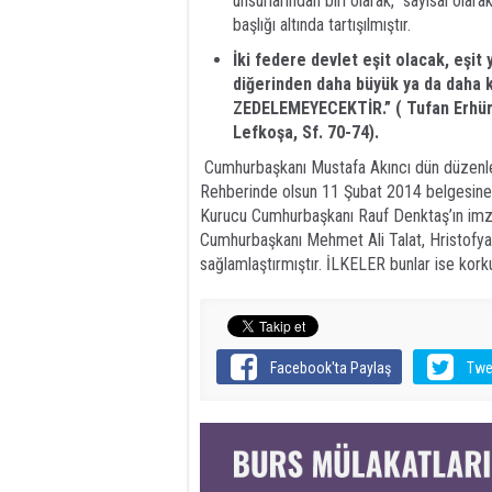
unsurlarından biri olarak, “sayısal ola
başlığı altında tartışılmıştır.
İki federe devlet eşit olacak, eşit 
diğerinden daha büyük ya da daha ka
ZEDELEMEYECEKTİR.” ( Tufan Erhürm
Lefkoşa, Sf. 70-74).
Cumhurbaşkanı Mustafa Akıncı dün düzenle
Rehberinde olsun 11 Şubat 2014 belgesine b
Kurucu Cumhurbaşkanı Rauf Denktaş’ın imza
Cumhurbaşkanı Mehmet Ali Talat, Hristofya
sağlamlaştırmıştır. İLKELER bunlar ise ko
Facebook'ta Paylaş
Twe