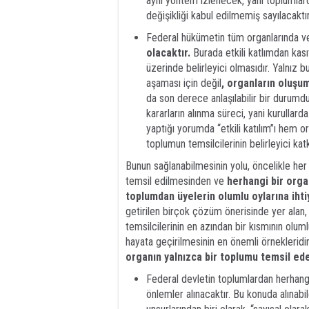
ayni yöntem izlenecek, yani toplumlar
değişikliği kabul edilmemiş sayılacaktır
Federal hükümetin tüm organlarında ve
olacaktır.
Burada etkili katlımdan kasıt
üzerinde belirleyici olmasıdır. Yalnız b
aşaması için değil
, organların oluşu
da son derece anlaşılabilir bir durumdu
kararların alınma süreci, yani kurullar
yaptığı yorumda “etkili katılım”ı hem o
toplumun temsilcilerinin belirleyici katkı
Bunun sağlanabilmesinin yolu, öncelikle her
temsil edilmesinden ve
herhangi bir orga
toplumdan üyelerin olumlu oylarına ih
getirilen birçok çözüm önerisinde yer alan,
temsilcilerinin en azından bir kısmının olu
hayata geçirilmesinin en önemli örnekleridi
organın yalnızca bir toplumu temsil e
Federal devletin toplumlardan herhangi
önlemler alınacaktır. Bu konuda alın