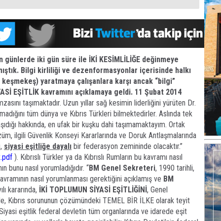
 günlerde iki gün süre ile İKİ KESİMLİLİĞE değinmeye
mıştık. Bilgi kirliliği ve dezenformasyonlar içerisinde halkı
, keşmekeş) yaratmaya çalışanlara karşı ancak “bilgi”
YASİ EŞİTLİK kavramını açıklamaya geldi.
11 Şubat 2014
zasını taşımaktadır. Uzun yıllar sağ kesimin liderliğini yürüten Dr.
lmadığını tüm dünya ve Kıbrıs Türkleri bilmektedirler. Aslında tek
 taşıdığı hakkında, en ufak bir kuşku dahi taşımamaktayım. Ortak
üm, ilgili Güvenlik Konseyi Kararlarında ve Doruk Antlaşmalarında
i,
siyasi eşitliğe dayalı
bir federasyon zemininde olacaktır.”
.pdf
). Kıbrıslı Türkler ya da Kıbrıslı Rumların bu kavramı nasıl
ın bunu nasıl yorumladığıdır. “
BM Genel Sekreteri
, 1990 tarihli,
avramının nasıl yorumlanması gerektiğini açıklamış ve
BM
yılı kararında,
İKİ TOPLUMUN SİYASİ EŞİTLİĞİNİ
, Genel
yle, Kıbrıs sorununun çözümündeki TEMEL BİR İLKE olarak teyit
Siyasi eşitlik federal devletin tüm organlarında ve idarede eşit