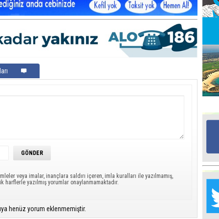
Mü
Po
Ha
Ba
arı
Ce
“K
ma
Mu
H
he
Ta
mleler veya imalar, inançlara saldırı içeren, imla kuralları ile yazılmamış,
Na
ük harflerle yazılmış yorumlar onaylanmamaktadır.
Me
ıya henüz yorum eklenmemiştir.
‘’