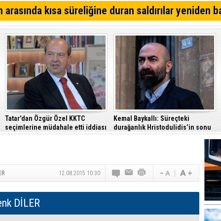
 arasında kısa süreliğine duran saldırılar yeniden b
Tatar'dan Özgür Özel KKTC
Kemal Baykallı: Süreçteki
seçimlerine müdahale etti iddiası
durağanlık Hristodulidis’in sonu
olur
ER
12.08.2015 10:30
enk DİLER