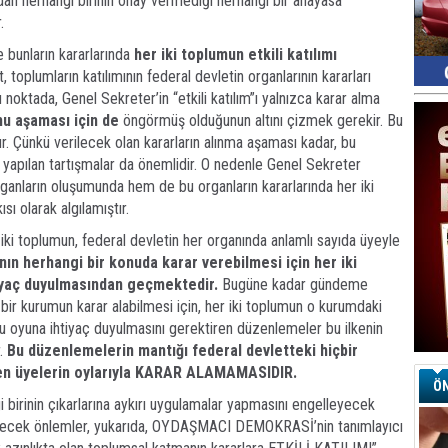
dan herhangi birinin onay vermediği herhangi bir anayasa
.
Ay
 bunların kararlarında
her iki toplumun etkili katılımı
S
, toplumların katılımının federal devletin organlarının kararları
G
D
u noktada, Genel Sekreter’in “etkili katılım”ı yalnızca karar alma
mu aşaması için de
öngörmüş olduğunun altını çizmek gerekir. Bu
Ha
Sa
r. Çünkü verilecek olan kararların alınma aşaması kadar, bu
Ke
da yapılan tartışmalar da önemlidir. O nedenle Genel Sekreter
rganların oluşumunda hem de bu organların kararlarında her iki
Ha
sı olarak algılamıştır.
A
 iki toplumun, federal devletin her organında anlamlı sayıda üyeyle
nın herhangi bir konuda karar verebilmesi için her iki
A
tiyaç duyulmasından geçmektedir.
Bugüne kadar gündeme
C
Eu
 bir kurumun karar alabilmesi için, her iki toplumun o kurumdaki
Tü
mlu oyuna ihtiyaç duyulmasını gerektiren düzenlemeler bu ilkenin
y
Fı
r.
Bu düzenlemelerin mantığı federal devletteki hiçbir
Y
den üyelerin oylarıyla KARAR ALAMAMASIDIR.
ÖN
 birinin çıkarlarına aykırı uygulamalar yapmasını engelleyecek
E
abilecek önlemler, yukarıda, OYDAŞMACI DEMOKRASİ’nin tanımlayıcı
Ba