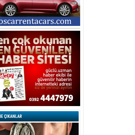
şegül Garabli
ORU İŞARETLERİYLE DOLU BİR
ARİP DAVA… YA SUÇLU
EĞİLSE???
tice İNTAÇ
vaşların En Zoru İnsanın Kendi
ndiyle Olanıdır
mit Caner
ğlama Duvarı
dem KAVAZ
an Bonomo ile son kez
rovizyon sahnesinde yer alan
rkiye 10 yıl aradan sonra
eniden yarışmaya dönecek mi?
rat Borak
erelden, Genele Planlama!
E ÇIKANLAR
rkut YILMABAŞAR
yrak tartışmaları ve ihalesiz