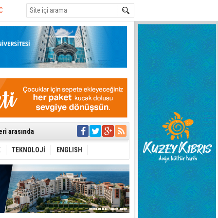
ıya kalınmaması
ı yönetim
eri arasında
i Şiddet Yasası
ti
K
TEKNOLOJİ
ENGLISH
i