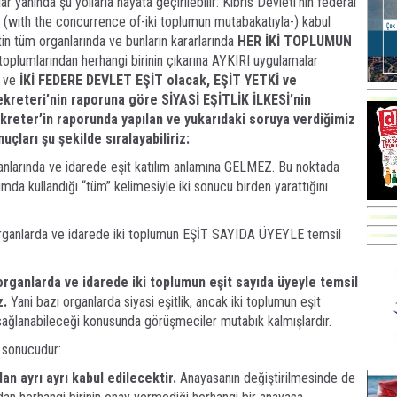
r yanında şu yollarla hayata geçirilebilir: Kıbrıs Devleti’nin federal
(with the concurrence of-iki toplumun mutabakatıyla-) kabul
tin tüm organlarında ve bunların kararlarında
HER İKİ TOPLUMUN
 toplumlarından herhangi birinin çıkarına AYKIRI uygulamalar
k ve
İKİ FEDERE DEVLET EŞİT olacak, EŞİT YETKİ ve
kreteri’nin raporuna göre SİYASİ EŞİTLİK İLKESİ’nin
kreter’in raporunda yapılan ve yukarıdaki soruya verdiğimiz
çları şu şekilde sıralayabiliriz:
rganlarında ve idarede eşit katılım anlamına GELMEZ. Bu noktada
mda kullandığı “tüm” kelimesiyle iki sonucu birden yarattığını
m organlarda ve idarede iki toplumun EŞİT SAYIDA ÜYEYLE temsil
organlarda ve idarede iki toplumun eşit sayıda üyeyle temsil
z.
Yani bazı organlarda siyasi eşitlik, ancak iki toplumun eşit
 sağlanabileceği konusunda görüşmeciler mutabık kalmışlardır.
l sonucudur:
dan ayrı ayrı kabul edilecektir.
Anayasanın değiştirilmesinde de