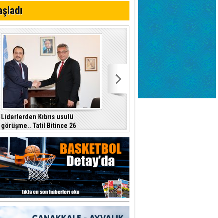
aşladı
Liderlerden Kıbrıs usulü
görüşme.. Tatil Bitince 26
Ağustos'da ara bölgede
görüşecekler