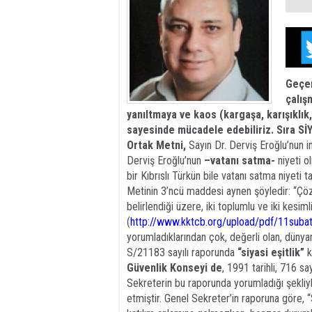
Geçen
çalış
yanıltmaya ve kaos (kargaşa, karışıklık
sayesinde mücadele edebiliriz. Sıra Sİ
Ortak Metni,
Sayın Dr. Derviş Eroğlu’nun im
Derviş Eroğlu’nun
–vatanı satma-
niyeti o
bir Kıbrıslı Türkün bile vatanı satma niyeti
Metinin 3’ncü maddesi aynen şöyledir: “Çöz
belirlendiği üzere, iki toplumlu ve iki kesiml
(
http://www.kktcb.org/upload/pdf/11subat
yorumladıklarından çok, değerli olan, dünyan
S/21183 sayılı raporunda
“siyasi eşitlik”
k
Güvenlik Konseyi de
, 1991 tarihli, 716 sa
Sekreterin bu raporunda yorumladığı şekli
etmiştir. Genel Sekreter’in raporuna göre, “