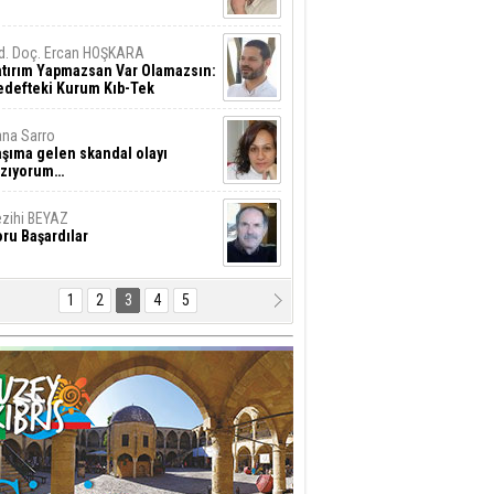
d. Doç. Ercan HOŞKARA
atırım Yapmazsan Var Olamazsın:
edefteki Kurum Kıb-Tek
na Sarro
şıma gelen skandal olayı
azıyorum…
zihi BEYAZ
ru Başardılar
1
2
3
4
5
hmet İşcan
stafa Akıncı’ya Saldırmanın
yanılmaz Hafifliği !..
al Ziya
ükümet "huzur ve
üvenlik"konusunu ciddiye almalı
esut GÜNSEV
LTINI ÇİZDİĞİM SATIRLAR