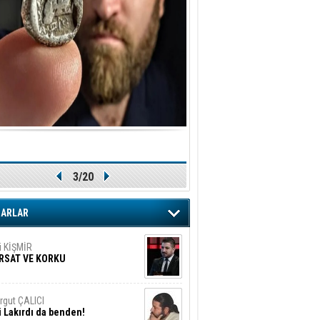
ler!
if Alasya
015 SONRASI VE AKINCI.
tma Baysal
URLAR İÇİ’NDE KOLAYDIR ÖLMEK
iz TUNCEL
öz göre göre…
3/20
ner ULUTAŞ
şallah St. Lois ile Hakkaido
ZARLAR
ası gibi olmayız !...
i KİŞMİR
IRSAT VE KORKU
rgut ÇALICI
i Lakırdı da benden!