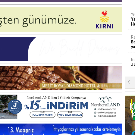
Yr
Y
H
Ra
Ba
y
Ne
Zo
A
Mu
Da
Öz
H
g
M
A