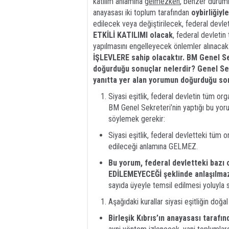
katılım anlamına
gelmezken
, benzer durumla
anayasası iki toplum tarafından
oybirliğiyle
edilecek veya değiştirilecek, federal devle
ETKİLİ KATILIMI olacak
, federal devletin
yapılmasını engelleyecek önlemler alınaca
İŞLEVLERE sahip olacaktır.
BM Genel Se
doğurduğu sonuçlar nelerdir?
Genel Se
yanıtta yer alan yorumun doğurduğu sonu
Siyasi eşitlik, federal devletin tüm o
BM Genel Sekreteri’nin yaptığı bu yoru
söylemek gerekir:
Siyasi eşitlik, federal devletteki tü
edileceği anlamına GELMEZ.
Bu yorum, federal devletteki bazı 
EDİLEMEYECEĞİ şeklinde anlaşılma
sayıda üyeyle temsil edilmesi yoluyla
Aşağıdaki kurallar siyasi eşitliğin doğa
Birleşik Kıbrıs’ın anayasası tarafın