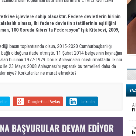
rak azınlıkta olan toplumsal katmanın kararlara ETKİLİ KATILIMI”
iş
Ar
yetki ve işlevlere sahip olacaktır. Federe devletlerin birinin
2
labalık olması, iki federe devletin statülerinin eşitliğini
an, 100 Soruda Kıbrıs’ta Federasyon” Işık Kitabevi, 2009,
Fa
S
diği basın toplantısında olsun, 2015-2020 Cumhurbaşkanlığı
ağlı olduğunu ifade etmiştir. 11 Şubat 2014 belgesinin kaynağını
ları bulunan 1977-1979 Doruk Anlaşmaları oluşturmaktadır. İkinci
Ed
G
s ile 23 Mayıs 2008 Anlaşması’nı yaparak bu temelleri daha da
rkular niye? Korkutanlar ne murat etmekte?
Ta
İn
YA
Ad
etle
Google+'da Paylaş
LinkedIn
Al
F
Tu
İk