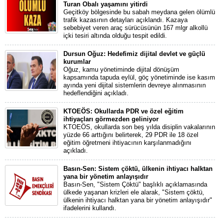
Turan Obalı yaşamını yitirdi
Geçitköy bölgesinde bu sabah meydana gelen ölümlü
trafik kazasının detayları açıklandı. Kazaya
sebebiyet veren araç sürücüsünün 167 mlgr alkollü
içki tesiri altında olduğu tespit edildi.
Dursun Oğuz: Hedefimiz dijital devlet ve güçlü
kurumlar
Oğuz, kamu yönetiminde dijital dönüşüm
kapsamında tapuda eylül, göç yönetiminde ise kasım
ayında yeni dijital sistemlerin devreye alınmasının
hedeflendiğini açıkladı.
KTOEÖS: Okullarda PDR ve özel eğitim
ihtiyaçları görmezden geliniyor
KTOEÖS, okullarda son beş yılda disiplin vakalarının
yüzde 66 arttığını belirterek, 29 PDR ile 18 özel
eğitim öğretmeni ihtiyacının karşılanmadığını
açıkladı.
Basın-Sen: Sistem çöktü, ülkenin ihtiyacı halktan
yana bir yönetim anlayışıdır
Basın-Sen, "Sistem Çöktü" başlıklı açıklamasında
ülkede yaşanan krizleri ele alarak, "Sistem çöktü,
ülkenin ihtiyacı halktan yana bir yönetim anlayışıdır"
ifadelerini kullandı.