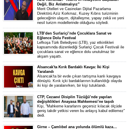
Değil, Biz Anlatmalıyız”
Merit Otelleri ve Casinoları Dijital Pazarlama
Direktörü Aziz Korkmaz, Kuzey Kıbrıs turizminin
geleceğinin ulaşım, dijitalleşme, yapay zekâ ve yeni
nesil turizm modellerinde olduğunu söyledi.
LTB’den Surlariçi’nde Çocuklara Sanat ve
Eğlence Dolu Festival
Lefkoşa Türk Belediyesi (LTB), yaz etkinlikleri
kapsamında düzenlediği Surlariçi Çocuk Festivali ile
çocuklara sanat ve eğlence dolu unutulmaz bir
akşam yaşattı.
Alsancak'ta Kırık Bardaklı Kavga: İki Kişi
Yaralandı
Alsancak'ta bir evde çıkan tartışma kanlı kavgaya
dönüştü. Kırık içki bardaklarının kullanıldığı olayda
iki kişi de yaralanırken, bir kişi tutuklandı.
CTP, Cezaevi Disiplin Tüzüğü’nde yapılan
değişiklikleri Anayasa Mahkemesi’ne taşıdı
Kişi, ''Mahkeme kararlarını geçersiz kılacak ölçüde
geniş takdir yetkisi veren bu anlayış kabul edilemez''
dedi.
Girne – Çamlıbel ana yolunda ölümlü kaza…