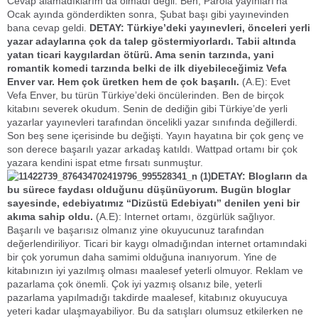
Cevap alamadıklarım da olmadı değil. Ben, Parola yayınları’na
Ocak ayında gönderdikten sonra, Şubat başı gibi yayınevinden
bana cevap geldi.
DETAY: Türkiye’deki yayınevleri, önceleri yerli
yazar adaylarına çok da talep göstermiyorlardı. Tabii altında
yatan ticari kaygılardan ötürü. Ama senin tarzında, yani
romantik komedi tarzında belki de ilk diyebileceğimiz Vefa
Enver var. Hem çok üretken hem de çok başarılı.
(A.E): Evet
Vefa Enver, bu türün Türkiye’deki öncülerinden. Ben de birçok
kitabını severek okudum. Senin de dediğin gibi Türkiye’de yerli
yazarlar yayınevleri tarafından öncelikli yazar sınıfında değillerdi.
Son beş sene içerisinde bu değişti. Yayın hayatına bir çok genç ve
son derece başarılı yazar arkadaş katıldı. Wattpad ortamı bir çok
yazara kendini ispat etme fırsatı sunmuştur.
DETAY: Blogların da
bu sürece faydası olduğunu düşünüyorum. Bugün bloglar
sayesinde, edebiyatımız “Dizüstü Edebiyatı” denilen yeni bir
akıma sahip oldu.
(A.E): Internet ortamı, özgürlük sağlıyor.
Başarılı ve başarısız olmanız yine okuyucunuz tarafından
değerlendiriliyor. Ticari bir kaygı olmadığından internet ortamındaki
bir çok yorumun daha samimi olduğuna inanıyorum. Yine de
kitabınızın iyi yazılmış olması maalesef yeterli olmuyor. Reklam ve
pazarlama çok önemli. Çok iyi yazmış olsanız bile, yeterli
pazarlama yapılmadığı takdirde maalesef, kitabınız okuyucuya
yeteri kadar ulaşmayabiliyor. Bu da satışları olumsuz etkilerken ne