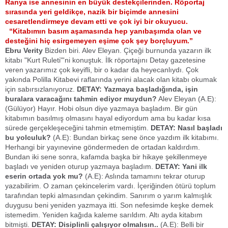
Ranya ise annesinin en büyük destekçilerinden. Röportaj
sırasında yeri geldikçe, nazik bir biçimde annesini
cesaretlendirmeye devam etti ve çok iyi bir okuyucu.
“Kitabımın basım aşamasında hep yanıbaşımda olan ve
desteğini hiç esirgemeyen eşime çok şey borçluyum.”
Ebru Verity
Bizden biri. Alev Eleyan. Çiçeği burnunda yazarın ilk
kitabı "Kurt Ruleti"'ni konuştuk. İlk röportajını Detay gazetesine
veren yazarımız çok keyifli, bir o kadar da heyecanlıydı. Çok
yakında Polilla Kitabevi raflarında yerini alacak olan kitabı okumak
için sabırsızlanıyoruz.
DETAY: Yazmaya başladığında, işin
buralara varacağını tahmin ediyor muydun?
Alev Eleyan (A.E):
(Gülüyor) Hayır. Hobi olsun diye yazmaya başladım. Bir gün
kitabımın basılmış olmasını hayal ediyordum ama bu kadar kısa
sürede gerçekleşeceğini tahmin etmemiştim.
DETAY: Nasıl başladı
bu yolculuk?
(A.E): Bundan birkaç sene önce yazdım ilk kitabımı.
Herhangi bir yayınevine göndermeden de ortadan kaldırdım.
Bundan iki sene sonra, kafamda başka bir hikaye şekillenmeye
başladı ve yeniden oturup yazmaya başladım.
DETAY: Yani ilk
eserin ortada yok mu?
(A.E): Aslında tamamını tekrar oturup
yazabilirim. O zaman çekincelerim vardı. İçeriğinden ötürü toplum
tarafından tepki almasından çekindim. Sanırım o yarım kalmışlık
duygusu beni yeniden yazmaya itti. Son nefesimde keşke demek
istemedim. Yeniden kağıda kaleme sarıldım. Altı ayda kitabım
bitmişti.
DETAY: Disiplinli çalışıyor olmalısın..
(A.E): Belli bir