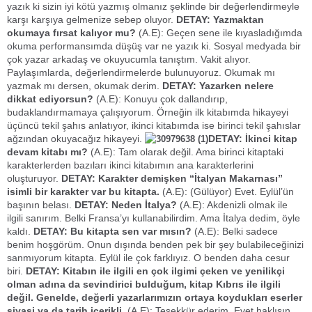
yazık ki sizin iyi kötü yazmış olmanız şeklinde bir değerlendirmeyle
karşı karşıya gelmenize sebep oluyor.
DETAY: Yazmaktan
okumaya fırsat kalıyor mu?
(A.E): Geçen sene ile kıyasladığımda
okuma performansımda düşüş var ne yazık ki. Sosyal medyada bir
çok yazar arkadaş ve okuyucumla tanıştım. Vakit alıyor.
Paylaşımlarda, değerlendirmelerde bulunuyoruz. Okumak mı
yazmak mı dersen, okumak derim.
DETAY: Yazarken nelere
dikkat ediyorsun?
(A.E): Konuyu çok dallandırıp,
budaklandırmamaya çalışıyorum. Örneğin ilk kitabımda hikayeyi
üçüncü tekil şahıs anlatıyor, ikinci kitabımda ise birinci tekil şahıslar
ağzından okuyacağız hikayeyi.
DETAY: İkinci kitap
devam kitabı mı?
(A.E): Tam olarak değil. Ama birinci kitaptaki
karakterlerden bazıları ikinci kitabımın ana karakterlerini
oluşturuyor.
DETAY: Karakter demişken “İtalyan Makarnası”
isimli bir karakter var bu kitapta.
(A.E): (Gülüyor) Evet. Eylül’ün
başının belası.
DETAY: Neden İtalya?
(A.E): Akdenizli olmak ile
ilgili sanırım. Belki Fransa’yı kullanabilirdim. Ama İtalya dedim, öyle
kaldı.
DETAY: Bu kitapta sen var mısın?
(A.E): Belki sadece
benim hoşgörüm. Onun dışında benden pek bir şey bulabileceğinizi
sanmıyorum kitapta. Eylül ile çok farklıyız. O benden daha cesur
biri.
DETAY: Kitabın ile ilgili en çok ilgimi çeken ve yenilikçi
olman adına da sevindirici bulduğum, kitap Kıbrıs ile ilgili
değil. Genelde, değerli yazarlarımızın ortaya koydukları eserler
siyasi ya da tarih içerikli.
(A.E): Teşekkür ederim. Evet haklısın.