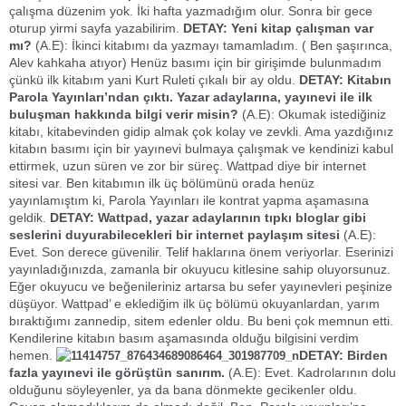
çalışma düzenim yok. İki hafta yazmadığım olur. Sonra bir gece
oturup yirmi sayfa yazabilirim.
DETAY: Yeni kitap çalışman var
mı?
(A.E): İkinci kitabımı da yazmayı tamamladım. ( Ben şaşırınca,
Alev kahkaha atıyor) Henüz basımı için bir girişimde bulunmadım
çünkü ilk kitabım yani Kurt Ruleti çıkalı bir ay oldu.
DETAY: Kitabın
Parola Yayınları’ndan çıktı. Yazar adaylarına, yayınevi ile ilk
buluşman hakkında bilgi verir misin?
(A.E): Okumak istediğiniz
kitabı, kitabevinden gidip almak çok kolay ve zevkli. Ama yazdığınız
kitabın basımı için bir yayınevi bulmaya çalışmak ve kendinizi kabul
ettirmek, uzun süren ve zor bir süreç. Wattpad diye bir internet
sitesi var. Ben kitabımın ilk üç bölümünü orada henüz
yayınlamıştım ki, Parola Yayınları ile kontrat yapma aşamasına
geldik.
DETAY: Wattpad, yazar adaylarının tıpkı bloglar gibi
seslerini duyurabilecekleri bir internet paylaşım sitesi
(A.E):
Evet. Son derece güvenilir. Telif haklarına önem veriyorlar. Eserinizi
yayınladığınızda, zamanla bir okuyucu kitlesine sahip oluyorsunuz.
Eğer okuyucu ve beğenileriniz artarsa bu sefer yayınevleri peşinize
düşüyor. Wattpad’ e eklediğim ilk üç bölümü okuyanlardan, yarım
bıraktığımı zannedip, sitem edenler oldu. Bu beni çok memnun etti.
Kendilerine kitabın basım aşamasında olduğu bilgisini verdim
hemen.
DETAY: Birden
fazla yayınevi ile görüştün sanırım.
(A.E): Evet. Kadrolarının dolu
olduğunu söyleyenler, ya da bana dönmekte gecikenler oldu.