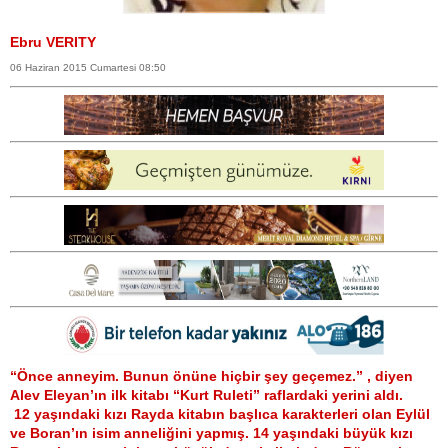
Ebru VERITY
06 Haziran 2015 Cumartesi 08:50
“Önce anneyim. Bunun önüne hiçbir şey geçemez.” , diyen
Alev Eleyan’ın ilk kitabı “Kurt Ruleti” raflardaki yerini aldı.
12 yaşındaki kızı Rayda kitabın başlıca karakterleri olan Eylül
ve Boran’ın isim anneliğini yapmış. 14 yaşındaki büyük kızı