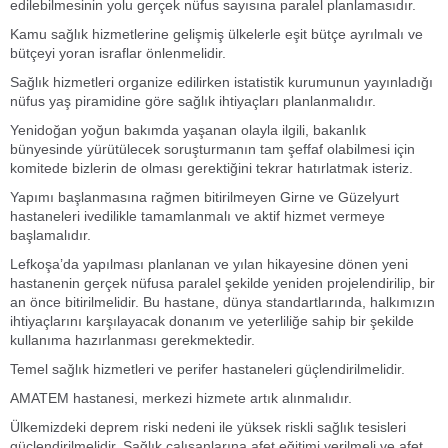
edilebilmesinin yolu gerçek nüfus sayısına paralel planlamasıdır.
Kamu sağlık hizmetlerine gelişmiş ülkelerle eşit bütçe ayrılmalı ve
bütçeyi yoran israflar önlenmelidir.
Sağlık hizmetleri organize edilirken istatistik kurumunun yayınladığı
nüfus yaş piramidine göre sağlık ihtiyaçları planlanmalıdır.
Yenidoğan yoğun bakımda yaşanan olayla ilgili, bakanlık
bünyesinde yürütülecek soruşturmanın tam şeffaf olabilmesi için
komitede bizlerin de olması gerektiğini tekrar hatırlatmak isteriz.
Yapımı başlanmasına rağmen bitirilmeyen Girne ve Güzelyurt
hastaneleri ivedilikle tamamlanmalı ve aktif hizmet vermeye
başlamalıdır.
Lefkoşa’da yapılması planlanan ve yılan hikayesine dönen yeni
hastanenin gerçek nüfusa paralel şekilde yeniden projelendirilip, bir
an önce bitirilmelidir. Bu hastane, dünya standartlarında, halkımızın
ihtiyaçlarını karşılayacak donanım ve yeterliliğe sahip bir şekilde
kullanıma hazırlanması gerekmektedir.
Temel sağlık hizmetleri ve perifer hastaneleri güçlendirilmelidir.
AMATEM hastanesi, merkezi hizmete artık alınmalıdır.
Ülkemizdeki deprem riski nedeni ile yüksek riskli sağlık tesisleri
güçlendirilmelidir. Sağlık çalışanlarına afet eğitimi verilmeli ve afet