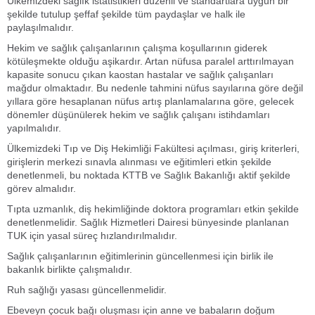
Ülkemizdeki sağlık istatistikleri düzenli ve standartlara uygun bir
şekilde tutulup şeffaf şekilde tüm paydaşlar ve halk ile
paylaşılmalıdır.
Hekim ve sağlık çalışanlarının çalışma koşullarının giderek
kötüleşmekte olduğu aşikardır. Artan nüfusa paralel arttırılmayan
kapasite sonucu çıkan kaostan hastalar ve sağlık çalışanları
mağdur olmaktadır. Bu nedenle tahmini nüfus sayılarına göre değil
yıllara göre hesaplanan nüfus artış planlamalarına göre, gelecek
dönemler düşünülerek hekim ve sağlık çalışanı istihdamları
yapılmalıdır.
Ülkemizdeki Tıp ve Diş Hekimliği Fakültesi açılması, giriş kriterleri,
girişlerin merkezi sınavla alınması ve eğitimleri etkin şekilde
denetlenmeli, bu noktada KTTB ve Sağlık Bakanlığı aktif şekilde
görev almalıdır.
Tıpta uzmanlık, diş hekimliğinde doktora programları etkin şekilde
denetlenmelidir. Sağlık Hizmetleri Dairesi bünyesinde planlanan
TUK için yasal süreç hızlandırılmalıdır.
Sağlık çalışanlarının eğitimlerinin güncellenmesi için birlik ile
bakanlık birlikte çalışmalıdır.
Ruh sağlığı yasası güncellenmelidir.
Ebeveyn çocuk bağı oluşması için anne ve babaların doğum