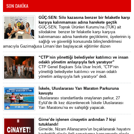
SON DAKİKA
GÜÇ-SEN: Silo kazasına benzer bir felaketle karşı
karşıya kalınmaması adına harekete geçtik
GÜÇ-SEN, Toprak Ürünleri Kurumu’na (TÜK) ait
silodakine benzer bir felaketle karşı karşıya
kalınmaması adına harekete geçtiklerini, üyelerinin iş
sağlığı ve güvenliği konusunda bilinçlendirilmesi
amacıyla Gazimağusa Limanı’dan başlayacak eğitimler düzen
“CTP’nin yönettiği belediyeler katılımcı ve insan
odaklı yönetim anlayışıyla fark yaratıyor”
CTP Genel Başkanı Sıla Usar İncirli, “CTP’nin
yönettiği belediyeler katılımcı ve insan odaklı
yönetim anlayışıyla fark yaratıyor” dedi.
İskele, Uluslararası Yarı Maraton Parkuruna
kavuştu
Uluslararası standartlarda onaylanan parkur, 27
Eylül’de ilk kez düzenlenecek İskele Uluslararası
Yarı Maratonu’na ev sahipliği yapacak.
Girne’de işlenen cinayetin ardından 7 kişi
tutuklandı!
Girne'de, Nizam Allanazarov'un bıçaklanarak hayatını
kaybettiği olayla ilgili soruşturma kapsamında olayla