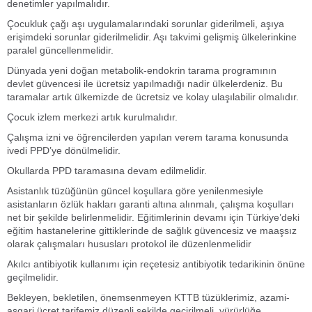
denetimler yapılmalıdır.
Çocukluk çağı aşı uygulamalarındaki sorunlar giderilmeli, aşıya
erişimdeki sorunlar giderilmelidir. Aşı takvimi gelişmiş ülkelerinkine
paralel güncellenmelidir.
Dünyada yeni doğan metabolik-endokrin tarama programının
devlet güvencesi ile ücretsiz yapılmadığı nadir ülkelerdeniz. Bu
taramalar artık ülkemizde de ücretsiz ve kolay ulaşılabilir olmalıdır.
Çocuk izlem merkezi artık kurulmalıdır.
Çalışma izni ve öğrencilerden yapılan verem tarama konusunda
ivedi PPD’ye dönülmelidir.
Okullarda PPD taramasına devam edilmelidir.
Asistanlık tüzüğünün güncel koşullara göre yenilenmesiyle
asistanların özlük hakları garanti altına alınmalı, çalışma koşulları
net bir şekilde belirlenmelidir. Eğitimlerinin devamı için Türkiye’deki
eğitim hastanelerine gittiklerinde de sağlık güvencesiz ve maaşsız
olarak çalışmaları hususları protokol ile düzenlenmelidir
Akılcı antibiyotik kullanımı için reçetesiz antibiyotik tedarikinin önüne
geçilmelidir.
Bekleyen, bekletilen, önemsenmeyen KTTB tüzüklerimiz, azami-
asgari ücret tarifemiz düzenli şekilde geçirilmeli, yürürlüğe