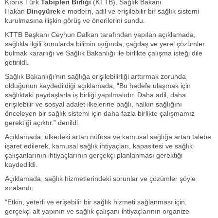
Kıbrıs Türk
Tabipleri Birliği
(KTTB), Sağlık Bakanı
Hakan
Dinçyürek
’e modern, adil ve erişilebilir bir sağlık sistemi
kurulmasına ilişkin görüş ve önerilerini sundu.
KTTB Başkanı Ceyhun Dalkan tarafından yapılan açıklamada,
sağlıkla ilgili konularda bilimin ışığında, çağdaş ve yerel çözümler
bulmak kararlığı ve Sağlık Bakanlığı ile birlikte çalışma isteği dile
getirildi.
Sağlık Bakanlığı’nın sağlığa erişilebilirliği arttırmak zorunda
olduğunun kaydedildiği açıklamada, “Bu hedefe ulaşmak için
sağlıktaki paydaşlarla iş birliği yapılmalıdır. Daha adil, daha
erişilebilir ve sosyal adalet ilkelerine bağlı, halkın sağlığını
önceleyen bir sağlık sistemi için daha fazla birlikte çalışmamız
gerektiği açıktır.” denildi.
Açıklamada, ülkedeki artan nüfusa ve kamusal sağlığa artan talebe
işaret edilerek, kamusal sağlık ihtiyaçları, kapasitesi ve sağlık
çalışanlarının ihtiyaçlarının gerçekçi planlanması gerektiği
kaydedildi.
Açıklamada, sağlık hizmetlerindeki sorunlar ve çözümler şöyle
sıralandı:
“Etkin, yeterli ve erişebilir bir sağlık hizmeti sağlanması için,
gerçekçi alt yapının ve sağlık çalışanı ihtiyaçlarının organize