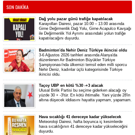
SON DAKİKA
Dağ yolu pazar günü trafiğe kapatılacak
Karayolları Dairesi, pazar 10.00 – 13.00 arasında
Girne Değirmenlik Dağ Yolu, Girne Acapulco Kavşağı
ile Değirmenlik Yol Ayrımı arasındaki yolun trafiğe
kapatılacağını duyurdu.
Badminton'da Nehir Deniz Türkiye ikincisi oldu
3-6 Ağustos 2026 tarihleri arasında Alanya'da
düzenlenen Air Badminton Büyükler Türkiye
Şampiyonası'nda ülkemizi temsil eden milli sporcu
Nehir Deniz, kadınlar üçlü kategorisinde Türkiye
ikincisi oldu.
Taçoy UBP en kötü %30 -+3 alacak
Ulusal Birlik Partisi bu seçime giderken alacağı oy
yüzde 30 + -3'tür. En kötü ihtimalle. Yani yüzde 28'in
altına düşecek iddiasını hayatta yapmam, yapamam.
Hava sıcaklığı 41 dereceye kadar yükselecek
Meteoroloji Dairesi, hafta boyunca iç kesimlerde
hava sıcaklığının 41 dereceye kadar yükseleceğini
duyurdu.