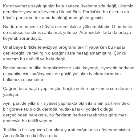
Kurultayımıza sayılı günler kala sadece üyelerimizde değil, ülkemiz
genelinde yaşanan heyecan Ulusal Birlik Partisi’nin bu ülkenin en
büyük partisi ve tek umudu olduğunun göstergesidir.
Bu durum hepimize büyük sorumluluklar yüklemektedir. O nedenle
de sadece kendimizi anlatmak yetmez. Aramızdaki farkı da ortaya
koymak zorundayız.
Ünal beye birlikte televizyon programı teklifi yaparken bu kadar
gerileceğini ve tedirgin olacağını asla hesaplamamıştım. Çünkü
amacım bu değildi ve hala değil.
Benim amacım ülke demokrasisine katkı koymak, siyasetin herkese
ulaşabilmesini sağlayacak en güçlü yol olan tv ekranlarından
halkımıza ulaşmaktır.
Çağrım bu amaçla yapılmıştır. Başka yerlere çekilmesi son derece
yanlıştır.
Aynı partide yıllardır siyaset yapmakta olan iki ismin partilerindeki
bir göreve talip olduklarında mutlaka farklı yönleri olduğu
gerçeğinden hareketle, bu farkların herkes tarafından görülmesi
amacıyla bu teklifi yaptım.
Teklifimin bir özgüven bunalımı yaratacağını asla düşünmemiştim.
Ama görülen o ki böyle oldu.