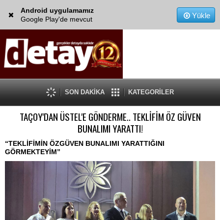
Android uygulamamız
Yükle
Google Play'de mevcut
SON DAKİKA
KATEGORİLER
TAÇOY'DAN ÜSTEL'E GÖNDERME.. TEKLİFİM ÖZ GÜVEN
BUNALIMI YARATTI!
“TEKLİFİMİN ÖZGÜVEN BUNALIMI YARATTIĞINI
GÖRMEKTEYİM”