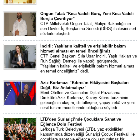
Ongun Talat: "Kısa Vadeli Borç, Yeni Kısa Vadeli
Borçla Çevriliyor"
CTP Milletvekili Ongun Talat, Maliye Bakanlığı'nın
son Devlet İç Borçlanma Senedi (DİBS) ihalesini sert
sözlerle eleştirdi.
İncirli: Yaşlıların kaliteli ve erişilebilir bakım
hizmeti alması en temel önceliğimiz
CTP Genel Başkanı Sıla Usar İncirli, Yaşlı Hakları ve
Ruh Sağlığı Derneği ile yaptığı görüşmede,
"Yaşlıların kaliteli ve erişilebilir bakım hizmeti alması
en temel önceliğimiz" dedi.
Aziz Korkmaz: “Kıbrıs’ın Hikâyesini Başkaları
Değil, Biz Anlatmalıyız”
Merit Otelleri ve Casinoları Dijital Pazarlama
Direktörü Aziz Korkmaz, Kuzey Kıbrıs turizminin
geleceğinin ulaşım, dijitalleşme, yapay zekâ ve yeni
nesil turizm modellerinde olduğunu söyledi.
LTB’den Surlariçi’nde Çocuklara Sanat ve
Eğlence Dolu Festival
Lefkoşa Türk Belediyesi (LTB), yaz etkinlikleri
kapsamında düzenlediği Surlariçi Çocuk Festivali ile
çocuklara sanat ve eğlence dolu unutulmaz bir