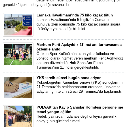
değerlendirmede, UBP sözcülerinin “uydurulmuş bir
gerçeklik” içerisinde yaşadığı savunuldu.
Larnaka Havalimanı’nda 75 kilo kaçak tütün
Larnaka Havalimanı’nda 5 İngiliz’in Cumartesi
günü valizleri içerisinde 75 kilo kaçak sarma sigara
tütünüyle yakalandığı bildirildi.
Merhum Ferit Açıkyıldız 11’inci anı turnuvasında
özlemle anıldı
Ötüken Spor Kulübü’nün uzun yıllar futbolcu ve
yönetici olarak hizmet veren merhum Ferit Açıkyıldız
anısına düzenlediği Halı Saha Anı Futbol
Turnuvası’nın 11’incisi gerçekleştirildi.
YKS tercih süreci bugün sona eriyor
Yükseköğretim Kurumları Sınavı (YKS) sonuçlarının
21 Temmuz’da açıklanmasının ardından, üniversite
adayları için tercih süreci 29 Temmuz’da başlamıştı.
POLVAK’tan Kayıp Şahıslar Komitesi personeline
temel yangın eğitimi
Hedef, yalnızca müdahale değil önleyici güvenlik
anlayışının güçlendirilmesi