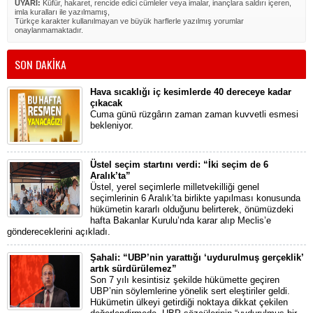
UYARI:
Küfür, hakaret, rencide edici cümleler veya imalar, inançlara saldırı içeren,
imla kuralları ile yazılmamış,
Türkçe karakter kullanılmayan ve büyük harflerle yazılmış yorumlar
onaylanmamaktadır.
SON DAKİKA
Hava sıcaklığı iç kesimlerde 40 dereceye kadar
çıkacak
Cuma günü rüzgârın zaman zaman kuvvetli esmesi
bekleniyor.
Üstel seçim startını verdi: “İki seçim de 6
Aralık’ta”
Üstel, yerel seçimlerle milletvekilliği genel
seçimlerinin 6 Aralık’ta birlikte yapılması konusunda
hükümetin kararlı olduğunu belirterek, önümüzdeki
hafta Bakanlar Kurulu’nda karar alıp Meclis’e
göndereceklerini açıkladı.
Şahali: “UBP’nin yarattığı ‘uydurulmuş gerçeklik’
artık sürdürülemez”
Son 7 yılı kesintisiz şekilde hükümette geçiren
UBP’nin söylemlerine yönelik sert eleştiriler geldi.
Hükümetin ülkeyi getirdiği noktaya dikkat çekilen