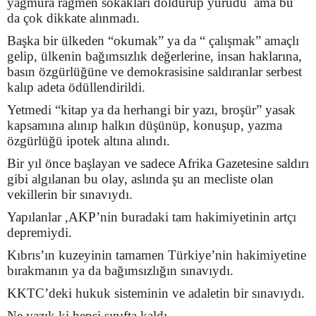
yağmura rağmen sokakları doldurup yürüdü ama bu
da çok dikkate alınmadı.
Başka bir ülkeden “okumak” ya da “ çalışmak” amaçlı
gelip, ülkenin bağımsızlık değerlerine, insan haklarına,
basın özgürlüğüne ve demokrasisine saldıranlar serbest
kalıp adeta ödüllendirildi.
Yetmedi “kitap ya da herhangi bir yazı, broşür” yasak
kapsamına alınıp halkın düşünüp, konuşup, yazma
özgürlüğü ipotek altına alındı.
Bir yıl önce başlayan ve sadece Afrika Gazetesine saldırı
gibi algılanan bu olay, aslında şu an mecliste olan
vekillerin bir sınavıydı.
Yapılanlar ,AKP’nin buradaki tam hakimiyetinin artçı
depremiydi.
Kıbrıs’ın kuzeyinin tamamen Türkiye’nin hakimiyetine
bırakmanın ya da bağımsızlığın sınavıydı.
KKTC’deki hukuk sisteminin ve adaletin bir sınavıydı.
Ne yazık ki hepsi sınıfta kaldı.