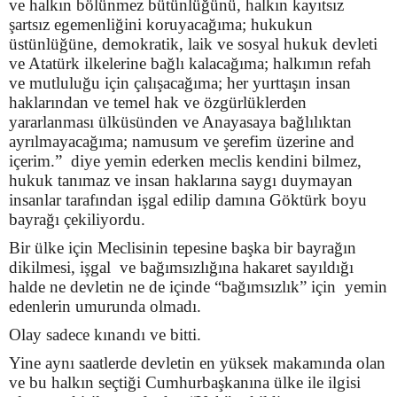
ve halkın bölünmez bütünlüğünü, halkın kayıtsız
şartsız egemenliğini koruyacağıma; hukukun
üstünlüğüne, demokratik, laik ve sosyal hukuk devleti
ve Atatürk ilkelerine bağlı kalacağıma; halkımın refah
ve mutluluğu için çalışacağıma; her yurttaşın insan
haklarından ve temel hak ve özgürlüklerden
yararlanması ülküsünden ve Anayasaya bağlılıktan
ayrılmayacağıma; namusum ve şerefim üzerine and
içerim.” diye yemin ederken meclis kendini bilmez,
hukuk tanımaz ve insan haklarına saygı duymayan
insanlar tarafından işgal edilip damına Göktürk boyu
bayrağı çekiliyordu.
Bir ülke için Meclisinin tepesine başka bir bayrağın
dikilmesi, işgal ve bağımsızlığına hakaret sayıldığı
halde ne devletin ne de içinde “bağımsızlık” için yemin
edenlerin umurunda olmadı.
Olay sadece kınandı ve bitti.
Yine aynı saatlerde devletin en yüksek makamında olan
ve bu halkın seçtiği Cumhurbaşkanına ülke ile ilgisi