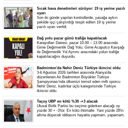
Sıcak hava denetimleri sürüyor: 19 iş yerine yazılı
uyarı
Son iki günde yapılan kontrollerde, yasağa aykırı
şekilde işçi çalıştırdığı tespit edilen 19 iş yerine
yazılı uyarı verildi.
Dağ yolu pazar günü trafiğe kapatılacak
Karayolları Dairesi, pazar 10.00 – 13.00 arasında
Girne Değirmenlik Dağ Yolu, Girne Acapulco Kavşağı
ile Değirmenlik Yol Ayrımı arasındaki yolun trafiğe
kapatılacağını duyurdu.
Badminton'da Nehir Deniz Türkiye ikincisi oldu
3-6 Ağustos 2026 tarihleri arasında Alanya'da
düzenlenen Air Badminton Büyükler Türkiye
Şampiyonası'nda ülkemizi temsil eden milli sporcu
Nehir Deniz, kadınlar üçlü kategorisinde Türkiye
ikincisi oldu.
Taçoy UBP en kötü %30 -+3 alacak
Ulusal Birlik Partisi bu seçime giderken alacağı oy
yüzde 30 + -3'tür. En kötü ihtimalle. Yani yüzde 28'in
altına düşecek iddiasını hayatta yapmam, yapamam.