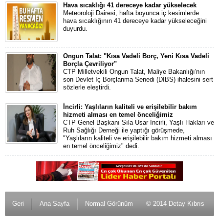
Hava sıcaklığı 41 dereceye kadar yükselecek
Meteoroloji Dairesi, hafta boyunca iç kesimlerde
hava sıcaklığının 41 dereceye kadar yükseleceğini
duyurdu.
Ongun Talat: "Kısa Vadeli Borç, Yeni Kısa Vadeli
Borçla Çevriliyor"
CTP Milletvekili Ongun Talat, Maliye Bakanlığı'nın
son Devlet İç Borçlanma Senedi (DİBS) ihalesini sert
sözlerle eleştirdi.
İncirli: Yaşlıların kaliteli ve erişilebilir bakım
hizmeti alması en temel önceliğimiz
CTP Genel Başkanı Sıla Usar İncirli, Yaşlı Hakları ve
Ruh Sağlığı Derneği ile yaptığı görüşmede,
"Yaşlıların kaliteli ve erişilebilir bakım hizmeti alması
en temel önceliğimiz" dedi.
Geri
Ana Sayfa
Normal Görünüm
© 2014 Detay Kıbrıs