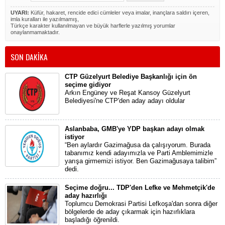
UYARI:
Küfür, hakaret, rencide edici cümleler veya imalar, inançlara saldırı içeren,
imla kuralları ile yazılmamış,
Türkçe karakter kullanılmayan ve büyük harflerle yazılmış yorumlar
onaylanmamaktadır.
SON DAKİKA
CTP Güzelyurt Belediye Başkanlığı için ön
seçime gidiyor
Arkın Engüney ve Reşat Kansoy Güzelyurt
Belediyesi'ne CTP'den aday adayı oldular
Aslanbaba, GMB'ye YDP başkan adayı olmak
istiyor
“Ben aylardır Gazimağusa da çalışıyorum. Burada
tabanımız kendi adayımızla ve Parti Amblemimizle
yarışa girmemizi istiyor. Ben Gazimağusaya talibim”
dedi.
Seçime doğru... TDP'den Lefke ve Mehmetçik'de
aday hazırlığı
Toplumcu Demokrasi Partisi Lefkoşa'dan sonra diğer
bölgelerde de aday çıkarmak için hazırlıklara
başladığı öğrenildi.