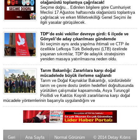
olağanüstü toplantıya çağrılacak!
Seçime doğru... Edinilen bilgilere göre Cumhuriyet
Meclisi 17 Ağustos haftasında olağanüstü toplantıya
çağrılacak ve erken Milletvekilliği Genel Seçimi ile
ilgili yasalar görüşülecek.
TDP’de eski vekiller devreye girdi: 6 ilçede ve
Gönyeli’de aday çıkarılması gündemde
İki seçimin aynı anda yapılma ihtimali ve CTP ile
özellikle Lefkoşa Türk Belediyesi (LTB) özelinde
yaşanan sıkıntılar, TDP’de adaylık stratejisinin
yeniden masaya yatırılmasına neden oldu.
Tarım Bakanlığı: Zararlılara karşı doğal
mücadelede büyük ilerleme sağlandı
Tarım ve Doğal Kaynaklar Bakanlığı, sürdürülebilir
tarım ve çevre dostu üretim hedefleri doğrultusunda
yürütülen çalışmalar kapsamında, Asya Turunçgil
Pisillidi ve Kaktüs Koşnili zararlılarına karşı doğal
mücadele yöntemlerinin başarıyla uygulandığını ve
Geri
Ana Sayfa
Normal Görünüm
© 2014 Detay Kıbrıs