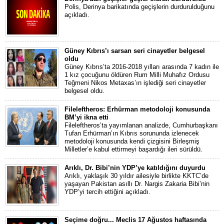
Polis, Derinya barikatında geçişlerin durdurulduğunu
açıkladı.
Güney Kıbrıs’ı sarsan seri cinayetler belgesel
oldu
Güney Kıbrıs’ta 2016-2018 yılları arasında 7 kadın ile
1 kız çocuğunu öldüren Rum Milli Muhafız Ordusu
Teğmeni Nikos Metaxas’ın işlediği seri cinayetler
belgesel oldu.
Fileleftheros: Erhürman metodoloji konusunda
BM’yi ikna etti
Fileleftheros’ta yayımlanan analizde, Cumhurbaşkanı
Tufan Erhürman’ın Kıbrıs sorununda izlenecek
metodoloji konusunda kendi çizgisini Birleşmiş
Milletler’e kabul ettirmeyi başardığı ileri sürüldü.
Arıklı, Dr. Bibi’nin YDP’ye katıldığını duyurdu
Arıklı, yaklaşık 30 yıldır ailesiyle birlikte KKTC’de
yaşayan Pakistan asıllı Dr. Nargis Zakaria Bibi’nin
YDP’yi tercih ettiğini açıkladı.
Seçime doğru... Meclis 17 Ağustos haftasında