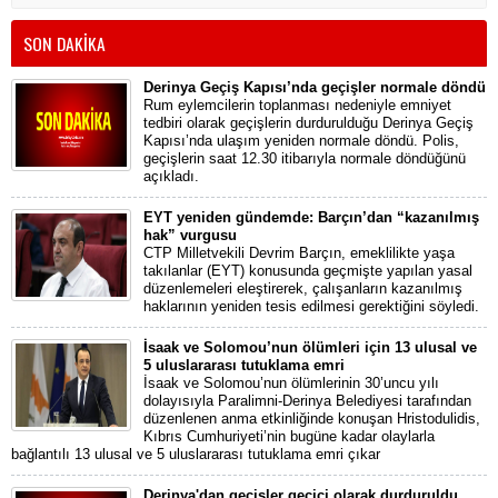
SON DAKİKA
Derinya Geçiş Kapısı’nda geçişler normale döndü
Rum eylemcilerin toplanması nedeniyle emniyet
tedbiri olarak geçişlerin durdurulduğu Derinya Geçiş
Kapısı’nda ulaşım yeniden normale döndü. Polis,
geçişlerin saat 12.30 itibarıyla normale döndüğünü
açıkladı.
EYT yeniden gündemde: Barçın’dan “kazanılmış
hak” vurgusu
CTP Milletvekili Devrim Barçın, emeklilikte yaşa
takılanlar (EYT) konusunda geçmişte yapılan yasal
düzenlemeleri eleştirerek, çalışanların kazanılmış
haklarının yeniden tesis edilmesi gerektiğini söyledi.
İsaak ve Solomou’nun ölümleri için 13 ulusal ve
5 uluslararası tutuklama emri
İsaak ve Solomou’nun ölümlerinin 30’uncu yılı
dolayısıyla Paralimni-Derinya Belediyesi tarafından
düzenlenen anma etkinliğinde konuşan Hristodulidis,
Kıbrıs Cumhuriyeti’nin bugüne kadar olaylarla
bağlantılı 13 ulusal ve 5 uluslararası tutuklama emri çıkar
Derinya'dan geçişler geçici olarak durduruldu