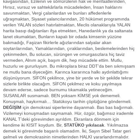
kavgasından, Ezilenin ve sömürülenin hak ve menfaatlerinden,
Hırsız, vursuz ve sahtekârlarla mücadeleden, İnsan haklarını
savunmaktan, Vergi çalanlardan ve bunları affedenlerle
uğraşmaktan, Siyaset yalancılarından, 20 hükümet programında
verilen YALAN sözleri hatırlatmaktan, Meclis olanaklarıyla YALAN
harita basıp dağıtanları ifşa etmekten, Hanedanlık ya da saltanata
lanet okumaktan, Bunların kapalı bir odada kimsenin yüzüne
bakmadığı, Faşizan fikirlerle ağızlarından salyalar akan
soytarılarından, Yamaklarından, çıraklarından, beslemelerinden hiç
çekinmeden, Bu solucan, sürüngen ve omurgasızlara hiç taviz
vermeden, Alnım açık, başım dik, hep mücadele ettim. Mutlu,
huzurlu ve gururluyum. Bu mikroplara biraz DDT’da ben sıkmışsam
ne mutlu bana diyeceğim. Karınca kararınca halkı aydınlattığımı
düşünüyorum. SİFON çekilince, yine bir yerde ve bir şekilde tekrar
sizlerle birlikte olacağım. SİFON çekilmez ve koku yayılmaya
devam ederse, sadece burnumu tıkamakla yetineceğim.
SUSANLAR susmamalı. BEN yoksam KİMSE yok dememeli.
Konuşmalı, haykırmalı… Statükoyu tarihin çöplüğüne göndermeli.
DEĞİŞİM
için demokrasi siperlerine dayanmalı. Bas bas bağırmalı.
Vizilemeyi konuşmadan saymamalı. Hür, özgür, bağımsız irademle
KANAL T’deki görevimden ayrıldım. Ekranlara dönmem için
kendime iki KISIT koydum. Bir,
STATÜKO yıkılacak
. Yıkılmazsa
demek ki görevimde başarılı olamadım. İki, Sayın Sibel Tatar geri
gelmeli ve demokrasinin nimetlerinden HALKI yararlandırmalıdır.