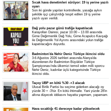
Sıcak hava denetimleri sürüyor: 19 iş yerine yazılı
uyarı
Son iki günde yapılan kontrollerde, yasağa aykırı
şekilde işçi çalıştırdığı tespit edilen 19 iş yerine
yazılı uyarı verildi.
Dağ yolu pazar günü trafiğe kapatılacak
Karayolları Dairesi, pazar 10.00 – 13.00 arasında
Girne Değirmenlik Dağ Yolu, Girne Acapulco Kavşağı
ile Değirmenlik Yol Ayrımı arasındaki yolun trafiğe
kapatılacağını duyurdu.
Badminton'da Nehir Deniz Türkiye ikincisi oldu
3-6 Ağustos 2026 tarihleri arasında Alanya'da
düzenlenen Air Badminton Büyükler Türkiye
Şampiyonası'nda ülkemizi temsil eden milli sporcu
Nehir Deniz, kadınlar üçlü kategorisinde Türkiye
ikincisi oldu.
Taçoy UBP en kötü %30 -+3 alacak
Ulusal Birlik Partisi bu seçime giderken alacağı oy
yüzde 30 + -3'tür. En kötü ihtimalle. Yani yüzde 28'in
altına düşecek iddiasını hayatta yapmam, yapamam.
Hava sıcaklığı 41 dereceye kadar yükselecek