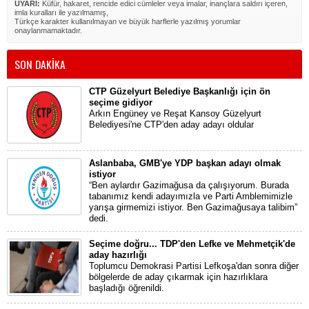
UYARI:
Küfür, hakaret, rencide edici cümleler veya imalar, inançlara saldırı içeren,
imla kuralları ile yazılmamış,
Türkçe karakter kullanılmayan ve büyük harflerle yazılmış yorumlar
onaylanmamaktadır.
SON DAKİKA
CTP Güzelyurt Belediye Başkanlığı için ön
seçime gidiyor
Arkın Engüney ve Reşat Kansoy Güzelyurt
Belediyesi'ne CTP'den aday adayı oldular
Aslanbaba, GMB'ye YDP başkan adayı olmak
istiyor
“Ben aylardır Gazimağusa da çalışıyorum. Burada
tabanımız kendi adayımızla ve Parti Amblemimizle
yarışa girmemizi istiyor. Ben Gazimağusaya talibim”
dedi.
Seçime doğru... TDP'den Lefke ve Mehmetçik'de
aday hazırlığı
Toplumcu Demokrasi Partisi Lefkoşa'dan sonra diğer
bölgelerde de aday çıkarmak için hazırlıklara
başladığı öğrenildi.