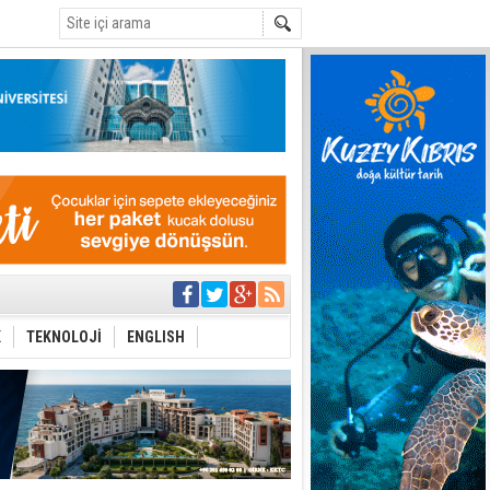
C
yor
azırlığı
K
TEKNOLOJİ
ENGLISH
Çevriliyor"
alması en temel
 Anlatmalıyız”
 Festival