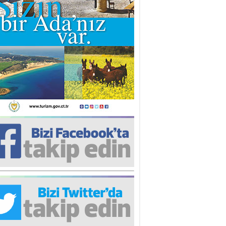
iz TUNCEL
öz göre göre…
ner ULUTAŞ
şallah St. Lois ile Hakkaido
ası gibi olmayız !...
i KİŞMİR
IRSAT VE KORKU
rgut ÇALICI
i Lakırdı da benden!
d. Doç. Ercan HOŞKARA
atırım Yapmazsan Var Olamazsın:
edefteki Kurum Kıb-Tek
na Sarro
şıma gelen skandal olayı