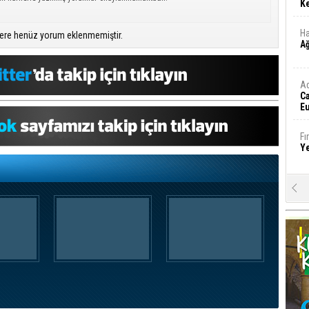
Ke
Ha
ere henüz yorum eklenmemiştir.
A
A
C
Eu
Tü
y
Fı
Y
E
Ba
iş
Ar
2
Fa
S