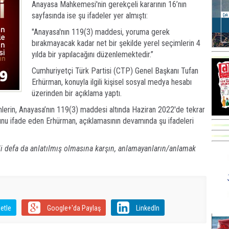
Anayasa Mahkemesi'nin gerekçeli kararının 16’nın
sayfasında ise şu ifadeler yer almıştı:
"Anayasa'nın 119(3) maddesi, yoruma gerek
bırakmayacak kadar net bir şekilde yerel seçimlerin 4
yılda bir yapılacağını düzenlemektedir.”
Cumhuriyetçi Türk Partisi (CTP) Genel Başkanı Tufan
Erhürman, konuyla ilgili kişisel sosyal medya hesabı
üzerinden bir açıklama yaptı.
lerin, Anayasa’nın 119(3) maddesi altında Haziran 2022'de tekrar
ğunu ifade eden Erhürman, açıklamasının devamında şu ifadeleri
elli defa da anlatılmış olmasına karşın, anlamayanların/anlamak
etle
Google+'da Paylaş
LinkedIn