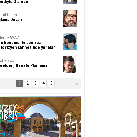
ndiyle Olanıdır
mit Caner
ğlama Duvarı
dem KAVAZ
an Bonomo ile son kez
rovizyon sahnesinde yer alan
rkiye 10 yıl aradan sonra
eniden yarışmaya dönecek mi?
rat Borak
erelden, Genele Planlama!
1
2
3
4
5
rkut YILMABAŞAR
yrak tartışmaları ve ihalesiz
ler!
if Alasya
015 SONRASI VE AKINCI.
tma Baysal
URLAR İÇİ’NDE KOLAYDIR ÖLMEK