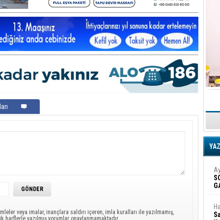
arı
YA
Ay
S
G
D
Ha
mleler veya imalar, inançlara saldırı içeren, imla kuralları ile yazılmamış,
Sa
ük harflerle yazılmış yorumlar onaylanmamaktadır.