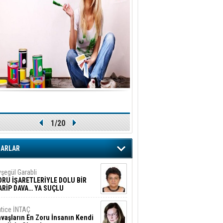
1/20
ZARLAR
şegül Garabli
ORU İŞARETLERİYLE DOLU BİR
ARİP DAVA… YA SUÇLU
EĞİLSE???
tice İNTAÇ
vaşların En Zoru İnsanın Kendi