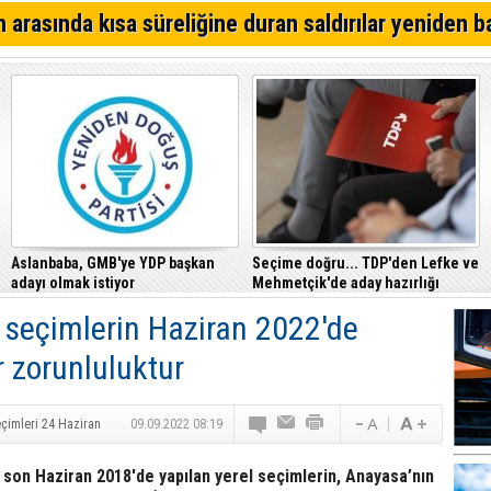
Alsancak'ta Kırık Bardaklı Kavga: İki Kişi Yaralandı
 arasında kısa süreliğine duran saldırılar yeniden b
CTP, Cezaevi Disiplin Tüzüğü’nde yapılan değişiklikler
Mahkemesi’ne taşıdı
Girne – Çamlıbel ana yolunda ölümlü kaza… Turan Obalı 
Aslanbaba, GMB'ye YDP başkan
Seçime doğru... TDP'den Lefke ve
adayı olmak istiyor
Mehmetçik'de aday hazırlığı
 seçimlerin Haziran 2022'de
 zorunluluktur
çimleri 24 Haziran
09.09.2022 08:19
son Haziran 2018'de yapılan yerel seçimlerin, Anayasa’nın