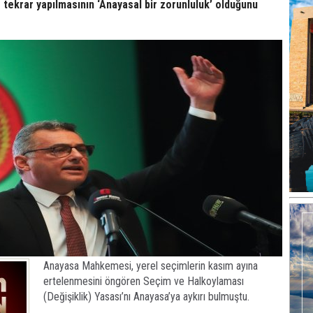
 tekrar yapılmasının ‘Anayasal bir zorunluluk’ olduğunu
Anayasa Mahkemesi, yerel seçimlerin kasım ayına
ertelenmesini öngören Seçim ve Halkoylaması
(Değişiklik) Yasası’nı Anayasa’ya aykırı bulmuştu.