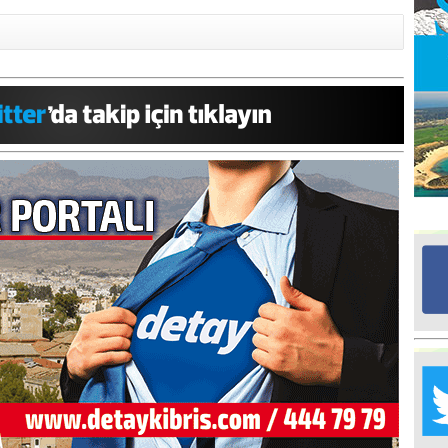
Ed
G
Ta
İn
Ad
Al
F
Tu
İk
Yr
Y
H
Ra
Ba