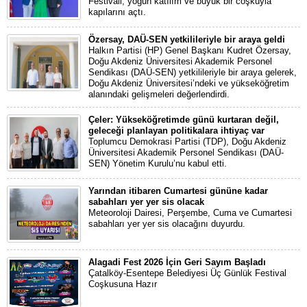
Festivali, yoğun katılım ve büyük bir coşkuyla
kapılarını açtı.
Özersay, DAÜ-SEN yetkilileriyle bir araya geldi
Halkın Partisi (HP) Genel Başkanı Kudret Özersay,
Doğu Akdeniz Üniversitesi Akademik Personel
Sendikası (DAÜ-SEN) yetkilileriyle bir araya gelerek,
Doğu Akdeniz Üniversitesi’ndeki ve yükseköğretim
alanındaki gelişmeleri değerlendirdi.
Çeler: Yükseköğretimde günü kurtaran değil,
geleceği planlayan politikalara ihtiyaç var
Toplumcu Demokrasi Partisi (TDP), Doğu Akdeniz
Üniversitesi Akademik Personel Sendikası (DAÜ-
SEN) Yönetim Kurulu’nu kabul etti.
Yarından itibaren Cumartesi gününe kadar
sabahları yer yer sis olacak
Meteoroloji Dairesi, Perşembe, Cuma ve Cumartesi
sabahları yer yer sis olacağını duyurdu.
Alagadi Fest 2026 İçin Geri Sayım Başladı
Çatalköy-Esentepe Belediyesi Üç Günlük Festival
Coşkusuna Hazır