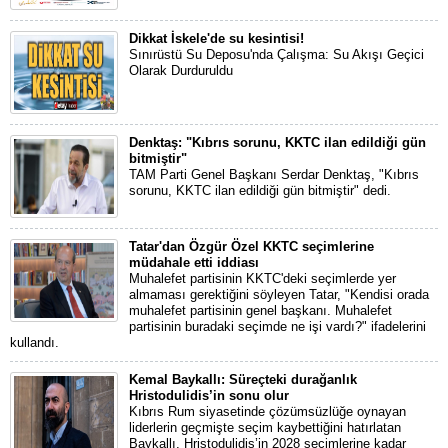
Dikkat İskele'de su kesintisi!
Sınırüstü Su Deposu'nda Çalışma: Su Akışı Geçici
Olarak Durduruldu
Denktaş: "Kıbrıs sorunu, KKTC ilan edildiği gün
bitmiştir"
TAM Parti Genel Başkanı Serdar Denktaş, "Kıbrıs
sorunu, KKTC ilan edildiği gün bitmiştir" dedi.
Tatar'dan Özgür Özel KKTC seçimlerine
müdahale etti iddiası
Muhalefet partisinin KKTC'deki seçimlerde yer
almaması gerektiğini söyleyen Tatar, "Kendisi orada
muhalefet partisinin genel başkanı. Muhalefet
partisinin buradaki seçimde ne işi vardı?" ifadelerini
kullandı.
Kemal Baykallı: Süreçteki durağanlık
Hristodulidis’in sonu olur
Kıbrıs Rum siyasetinde çözümsüzlüğe oynayan
liderlerin geçmişte seçim kaybettiğini hatırlatan
Baykallı, Hristodulidis’in 2028 seçimlerine kadar