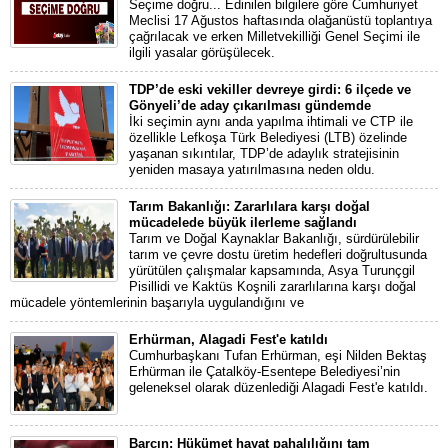
Seçime doğru... Edinilen bilgilere göre Cumhuriyet
Meclisi 17 Ağustos haftasında olağanüstü toplantıya
çağrılacak ve erken Milletvekilliği Genel Seçimi ile
ilgili yasalar görüşülecek.
TDP’de eski vekiller devreye girdi: 6 ilçede ve
Gönyeli’de aday çıkarılması gündemde
İki seçimin aynı anda yapılma ihtimali ve CTP ile
özellikle Lefkoşa Türk Belediyesi (LTB) özelinde
yaşanan sıkıntılar, TDP’de adaylık stratejisinin
yeniden masaya yatırılmasına neden oldu.
Tarım Bakanlığı: Zararlılara karşı doğal
mücadelede büyük ilerleme sağlandı
Tarım ve Doğal Kaynaklar Bakanlığı, sürdürülebilir
tarım ve çevre dostu üretim hedefleri doğrultusunda
yürütülen çalışmalar kapsamında, Asya Turunçgil
Pisillidi ve Kaktüs Koşnili zararlılarına karşı doğal
mücadele yöntemlerinin başarıyla uygulandığını ve
Erhürman, Alagadi Fest'e katıldı
Cumhurbaşkanı Tufan Erhürman, eşi Nilden Bektaş
Erhürman ile Çatalköy-Esentepe Belediyesi’nin
geleneksel olarak düzenlediği Alagadi Fest'e katıldı.
Barçın: Hükümet hayat pahalılığını tam