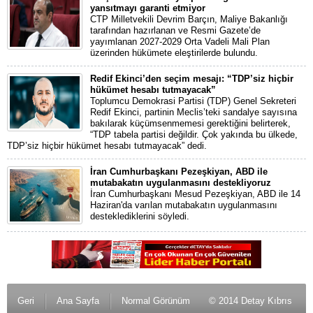
yansıtmayı garanti etmiyor
CTP Milletvekili Devrim Barçın, Maliye Bakanlığı
tarafından hazırlanan ve Resmi Gazete’de
yayımlanan 2027-2029 Orta Vadeli Mali Plan
üzerinden hükümete eleştirilerde bulundu.
Redif Ekinci’den seçim mesajı: “TDP’siz hiçbir
hükümet hesabı tutmayacak”
Toplumcu Demokrasi Partisi (TDP) Genel Sekreteri
Redif Ekinci, partinin Meclis’teki sandalye sayısına
bakılarak küçümsenmemesi gerektiğini belirterek,
“TDP tabela partisi değildir. Çok yakında bu ülkede,
TDP’siz hiçbir hükümet hesabı tutmayacak” dedi.
İran Cumhurbaşkanı Pezeşkiyan, ABD ile
mutabakatın uygulanmasını destekliyoruz
İran Cumhurbaşkanı Mesud Pezeşkiyan, ABD ile 14
Haziran'da varılan mutabakatın uygulanmasını
desteklediklerini söyledi.
Geri
Ana Sayfa
Normal Görünüm
© 2014 Detay Kıbrıs