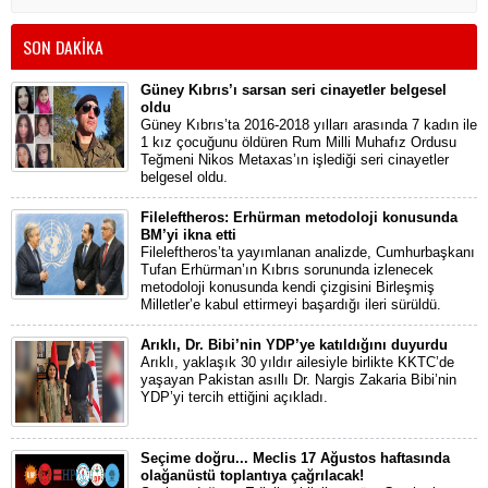
SON DAKİKA
Güney Kıbrıs’ı sarsan seri cinayetler belgesel
oldu
Güney Kıbrıs’ta 2016-2018 yılları arasında 7 kadın ile
1 kız çocuğunu öldüren Rum Milli Muhafız Ordusu
Teğmeni Nikos Metaxas’ın işlediği seri cinayetler
belgesel oldu.
Fileleftheros: Erhürman metodoloji konusunda
BM’yi ikna etti
Fileleftheros’ta yayımlanan analizde, Cumhurbaşkanı
Tufan Erhürman’ın Kıbrıs sorununda izlenecek
metodoloji konusunda kendi çizgisini Birleşmiş
Milletler’e kabul ettirmeyi başardığı ileri sürüldü.
Arıklı, Dr. Bibi’nin YDP’ye katıldığını duyurdu
Arıklı, yaklaşık 30 yıldır ailesiyle birlikte KKTC’de
yaşayan Pakistan asıllı Dr. Nargis Zakaria Bibi’nin
YDP’yi tercih ettiğini açıkladı.
Seçime doğru... Meclis 17 Ağustos haftasında
olağanüstü toplantıya çağrılacak!