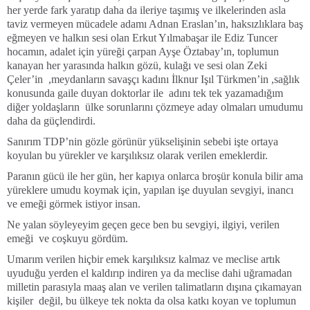
her yerde fark yaratıp daha da ileriye taşımış ve ilkelerinden asla
taviz vermeyen mücadele adamı Adnan Eraslan’ın, haksızlıklara baş
eğmeyen ve halkın sesi olan Erkut Yılmabaşar ile Ediz Tuncer
hocamın, adalet için yüreği çarpan Ayşe Öztabay’ın, toplumun
kanayan her yarasında halkın gözü, kulağı ve sesi olan Zeki
Çeler’in ,meydanların savaşçı kadını İlknur Işıl Türkmen’in ,sağlık
konusunda gaile duyan doktorlar ile adını tek tek yazamadığım
diğer yoldaşların ülke sorunlarını çözmeye aday olmaları umudumu
daha da güçlendirdi.
Sanırım TDP’nin gözle görünür yükselişinin sebebi işte ortaya
koyulan bu yürekler ve karşılıksız olarak verilen emeklerdir.
Paranın gücü ile her gün, her kapıya onlarca broşür konula bilir ama
yüreklere umudu koymak için, yapılan işe duyulan sevgiyi, inancı
ve emeği görmek istiyor insan.
Ne yalan söyleyeyim geçen gece ben bu sevgiyi, ilgiyi, verilen
emeği ve coşkuyu gördüm.
Umarım verilen hiçbir emek karşılıksız kalmaz ve meclise artık
uyuduğu yerden el kaldırıp indiren ya da meclise dahi uğramadan
milletin parasıyla maaş alan ve verilen talimatların dışına çıkamayan
kişiler değil, bu ülkeye tek nokta da olsa katkı koyan ve toplumun