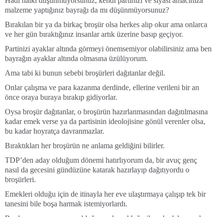
Hadi halkı düşünmüyorsunuz, kendi partinizi ve siyasi amacınıza
malzeme yaptığınız bayrağı da mı düşünmüyorsunuz?
Bırakılan bir ya da birkaç broşür olsa herkes alıp okur ama onlarca
ve her gün bıraktığınız insanlar artık üzerine basıp geçiyor.
Partinizi ayaklar altında görmeyi önemsemiyor olabilirsiniz ama ben
bayrağın ayaklar altında olmasına üzülüyorum.
Ama tabi ki bunun sebebi broşürleri dağıtanlar değil.
Onlar çalışma ve para kazanma derdinde, ellerine verileni bir an
önce oraya buraya bırakıp gidiyorlar.
Oysa broşür dağıtanlar, o broşürün hazırlanmasından dağıtılmasına
kadar emek verse ya da partisinin ideolojisine gönül verenler olsa,
bu kadar hoyratça davranmazlar.
Bıraktıkları her broşürün ne anlama geldiğini bilirler.
TDP’den aday olduğum dönemi hatırlıyorum da, bir avuç genç
nasıl da gecesini gündüzüne katarak hazırlayıp dağıtıyordu o
broşürleri.
Emekleri olduğu için de itinayla her eve ulaştırmaya çalışıp tek bir
tanesini bile boşa harmak istemiyorlardı.