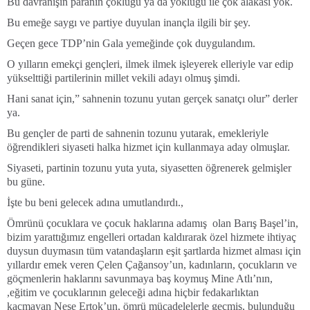
Bu davranışın paranın çokluğu ya da yokluğu ile çok alakası yok.
Bu emeğe saygı ve partiye duyulan inançla ilgili bir şey.
Geçen gece TDP’nin Gala yemeğinde çok duygulandım.
O yılların emekçi gençleri, ilmek ilmek işleyerek elleriyle var edip
yükselttiği partilerinin millet vekili adayı olmuş şimdi.
Hani sanat için,” sahnenin tozunu yutan gerçek sanatçı olur” derler
ya.
Bu gençler de parti de sahnenin tozunu yutarak, emekleriyle
öğrendikleri siyaseti halka hizmet için kullanmaya aday olmuşlar.
Siyaseti, partinin tozunu yuta yuta, siyasetten öğrenerek gelmişler
bu güne.
İşte bu beni gelecek adına umutlandırdı.,
Ömrünü çocuklara ve çocuk haklarına adamış olan Barış Başel’in,
bizim yarattığımız engelleri ortadan kaldırarak özel hizmete ihtiyaç
duysun duymasın tüm vatandaşların eşit şartlarda hizmet alması için
yıllardır emek veren Çelen Çağansoy’un, kadınların, çocukların ve
göçmenlerin haklarını savunmaya baş koymuş Mine Atlı’nın,
,eğitim ve çocuklarının geleceği adına hiçbir fedakarlıktan
kaçmayan Neşe Ertok’un, ömrü mücadelelerle geçmiş, bulunduğu