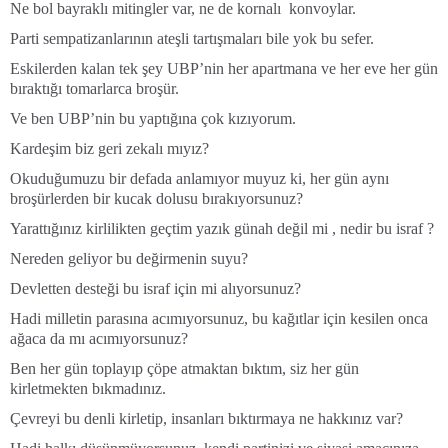
Ne bol bayraklı mitingler var, ne de kornalı konvoylar.
Parti sempatizanlarının ateşli tartışmaları bile yok bu sefer.
Eskilerden kalan tek şey UBP’nin her apartmana ve her eve her gün
bıraktığı tomarlarca broşür.
Ve ben UBP’nin bu yaptığına çok kızıyorum.
Kardeşim biz geri zekalı mıyız?
Okuduğumuzu bir defada anlamıyor muyuz ki, her gün aynı
broşürlerden bir kucak dolusu bırakıyorsunuz?
Yarattığınız kirlilikten geçtim yazık günah değil mi , nedir bu israf ?
Nereden geliyor bu değirmenin suyu?
Devletten desteği bu israf için mi alıyorsunuz?
Hadi milletin parasına acımıyorsunuz, bu kağıtlar için kesilen onca
ağaca da mı acımıyorsunuz?
Ben her gün toplayıp çöpe atmaktan bıktım, siz her gün
kirletmekten bıkmadınız.
Çevreyi bu denli kirletip, insanları bıktırmaya ne hakkınız var?